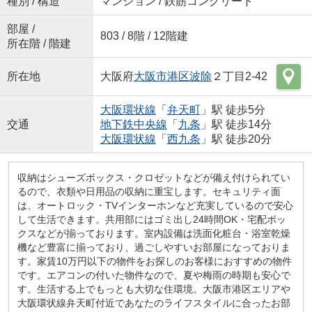
種別 / 構造
マンション / 鉄筋コンクリート
部屋 /
803 / 8階 / 12階建
所在階 / 階建
所在地
大阪府
大阪市港区
波除
２丁目2-42
大阪環状線
「
弁天町
」駅 徒歩5分
交通
地下鉄中央線
「
九条
」駅 徒歩14分
大阪環状線
「
西九条
」駅 徒歩20分
収納はシューズボックス・クロゼットなどが備え付けられてい
るので、衣類や日用品の収納に重宝します。セキュリティ面
は、オートロック・TVインターホンなど充実しているので安心
して生活できます。共用部にはゴミ出し24時間OK・宅配ボッ
クスなどが揃っております。室内設備は洗面化粧台・浴室乾燥
機など豊富に揃っており、過ごしやすいお部屋になっておりま
す。家賃10万円以下の物件をお探しのお客様におすすめの物件
です。エアコンの付いた物件なので、夏や梅雨の時期も安心で
す。生活する上でもっとも大切な住環境。大阪市港区エリアや
大阪環状線弁天町付近であなたのライフスタイルに合ったお部