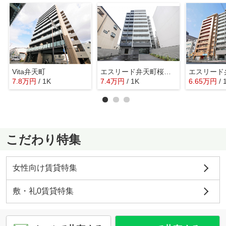
Vita弁天町
エスリード弁天町桜通レジデンス
7.8
万
円
/ 1K
7.4
万
円
/ 1K
6.65
万
円
/ 
こだわり特集
女性向け賃貸特集
敷・礼0賃貸特集