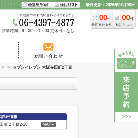
最終更新：2026年08月08日
00
00
件
件
最近見た物件
検討リスト
営業時間：9：30～21：00
定休日：なし
トア
>
セブンイレブン 大阪寺田町2丁目
の詳細情報
町２丁目2-20
MAP
▼