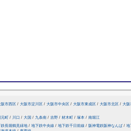
大阪市西区
/
大阪市淀川区
/
大阪市中央区
/
大阪市東成区
/
大阪市北区
/
大阪
岡元町
/
川口
/
大国
/
九条南
/
吉野
/
材木町
/
塚本
/
南堀江
下鉄長堀鶴見緑地
/
地下鉄中央線
/
地下鉄千日前線
/
阪神電鉄阪神なんば
/
地
東海道本線
/
東西線