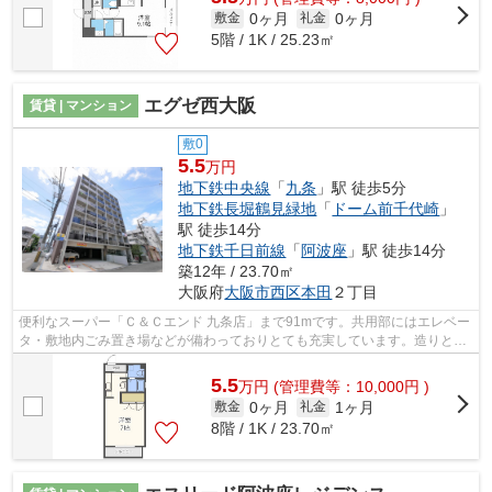
0ヶ月
0ヶ月
敷金
礼金
5階 / 1K / 25.23㎡
エグゼ西大阪
賃貸 | マンション
敷0
5.5
万円
地下鉄中央線
「
九条
」駅 徒歩5分
地下鉄長堀鶴見緑地
「
ドーム前千代崎
」
駅 徒歩14分
地下鉄千日前線
「
阿波座
」駅 徒歩14分
築12年 / 23.70㎡
大阪府
大阪市西区
本田
２丁目
便利なスーパー「Ｃ＆Ｃエンド 九条店」まで91mです。共用部にはエレベー
タ・敷地内ごみ置き場などが備わっておりとても充実しています。造りとデ
ザインに関して、自信をもって情報を...
5.5
万
円
(管理費等：10,000円 )
0ヶ月
1ヶ月
敷金
礼金
8階 / 1K / 23.70㎡