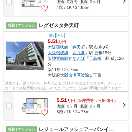
0万円
0ヶ月
敷金
礼金
4階 / 1K / 24.83㎡
レグゼスタ弁天町
賃貸 | マンション
敷0
礼0
5.51
万円
大阪環状線
「
弁天町
」駅 徒歩9分
大阪環状線
「
西九条
」駅 徒歩15分
阪神電鉄阪神なんば
「
千鳥橋
」駅 徒歩20
分
築11年 / 24.75㎡
大阪府
大阪市港区
波除
５丁目
外観タイル張りなので、年月とともに味わいが生まれてきます。クレジット
カードで初期費用がお支払いいただけるので、決済の手間が軽減できます。
入居の当日からインターネットが使え...
5.51
万
円
(管理費等：9,800円 )
0ヶ月
0ヶ月
敷金
礼金
5階 / 1K / 24.75㎡
レジュールアッシュアーバンイール
賃貸 | マンション