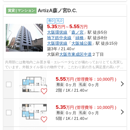
ArtizA森ノ宮D.C.
賃貸 | マンション
敷0
礼0
5.35
5.55
万円～
万円
大阪環状線
「
森ノ宮
」駅 徒歩5分
地下鉄中央線
「
緑橋
」駅 徒歩8分
大阪環状線
「
大阪城公園
」駅 徒歩15分
築3年 / 21.40㎡
大阪府
大阪市東成区
中道
２丁目
共用部には敷地内ごみ置き場・エレベータなどが備わっておりとても充実し
ています。外観タイル張りの物件です。こだわり派の方も満足度の高いデザ
イナーズマンションです。12階建てで...
5.55
万
円
(管理費等：10,000円 )
0ヶ月
0ヶ月
敷金
礼金
2階 / 1K / 21.40㎡
5.35
万
円
(管理費等：10,000円 )
0ヶ月
0ヶ月
敷金
礼金
5階 / 1K / 21.40㎡