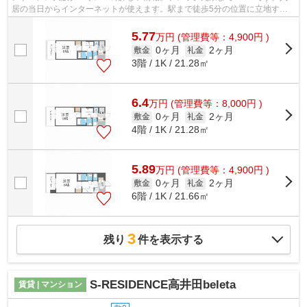
居の当日からインターネットが使えます。駅まで徒歩5分の位置に立地す
る、アクセス良好な物件です。より多くの不...
5.77
万
円
(管理費等：4,900円 )
0ヶ月
2ヶ月
敷金
礼金
3階 / 1K / 21.28㎡
6.4
万
円
(管理費等：8,000円 )
0ヶ月
2ヶ月
敷金
礼金
4階 / 1K / 21.28㎡
5.89
万
円
(管理費等：4,900円 )
0ヶ月
2ヶ月
敷金
礼金
6階 / 1K / 21.66㎡
3
残り
件を表示する
S-RESIDENCE高井田beleta
賃貸 | マンション