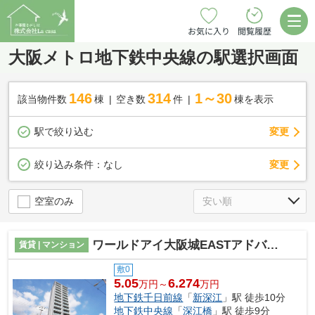
お気に入り
閲覧履歴
大阪メトロ地下鉄中央線の駅選択画面
146
314
1～30
該当物件数
棟
空き数
件
棟を表示
駅で絞り込む
変更
変更
絞り込み条件：
なし
空室のみ
ワールドアイ大阪城EASTアドバンス
賃貸 | マンション
敷0
5.05
6.274
万円～
万円
地下鉄千日前線
「
新深江
」駅 徒歩10分
地下鉄中央線
「
深江橋
」駅 徒歩9分