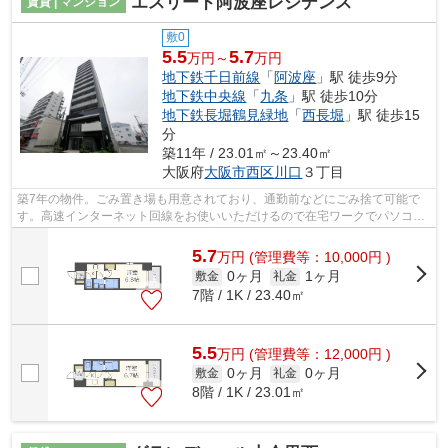
エスリード阿波座レジデンス
賃貸 | マンション
敷0
5.5
5.7
万円～
万円
地下鉄千日前線
「
阿波座
」駅 徒歩9分
地下鉄中央線
「
九条
」駅 徒歩10分
地下鉄長堀鶴見緑地
「
西長堀
」駅 徒歩15
分
築11年 / 23.01㎡～23.40㎡
大阪府
大阪市西区
川口
３丁目
築7年の物件。ごみ置き場も用意されており、通勤前などにごみ捨て可能で
す。高速インターネット回線をお使いいただけるので在宅ワークでパソコン
を使う場合も困りません。利便性の高い...
5.7
万
円
(管理費等：10,000円 )
0ヶ月
1ヶ月
敷金
礼金
7階 / 1K / 23.40㎡
5.5
万
円
(管理費等：12,000円 )
0ヶ月
0ヶ月
敷金
礼金
8階 / 1K / 23.01㎡