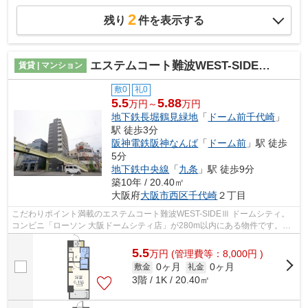
2
残り
件を表示する
エステムコート難波WEST-SIDEⅢ ドームシティ
賃貸 | マンション
敷0
礼0
5.5
5.88
万円～
万円
地下鉄長堀鶴見緑地
「
ドーム前千代崎
」
駅 徒歩3分
阪神電鉄阪神なんば
「
ドーム前
」駅 徒歩
5分
地下鉄中央線
「
九条
」駅 徒歩9分
築10年 / 20.40㎡
大阪府
大阪市西区
千代崎
２丁目
こだわりポイント満載のエステムコート難波WEST-SIDEⅢ ドームシティ。
コンビニ「ローソン 大阪ドームシティ店」が280m以内にある物件です。共
用部にはエレベータ・敷地内ごみ置き場な...
5.5
万
円
(管理費等：8,000円 )
0ヶ月
0ヶ月
敷金
礼金
3階 / 1K / 20.40㎡