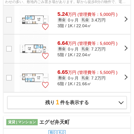
わせの多い、敷地内ごみ置き場があります。駅から徒歩8分の物件で、電車
での通勤にも便利な立地です。13階建ての...
5.24
万
円
(管理費等：5,000円 )
0ヶ月
3.4万円
敷金
礼金
3階 / 1K / 22.04㎡
6.64
万
円
(管理費等：5,600円 )
0ヶ月
7.2万円
敷金
礼金
5階 / 1K / 22.04㎡
6.65
万
円
(管理費等：5,500円 )
0ヶ月
7.2万円
敷金
礼金
6階 / 1K / 21.66㎡
1
残り
件を表示する
エグゼ弁天町
賃貸 | マンション
敷0
礼0