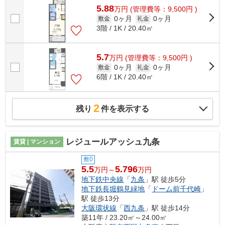
5.88
万
円
(管理費等：9,500円 )
0ヶ月
0ヶ月
敷金
礼金
3階 / 1K / 20.40㎡
5.7
万
円
(管理費等：9,500円 )
0ヶ月
0ヶ月
敷金
礼金
6階 / 1K / 20.40㎡
2
残り
件を表示する
レジュールアッシュ九条
賃貸 | マンション
敷0
5.5
5.796
万円～
万円
地下鉄中央線
「
九条
」駅 徒歩5分
地下鉄長堀鶴見緑地
「
ドーム前千代崎
」
駅 徒歩13分
大阪環状線
「
西九条
」駅 徒歩14分
築11年 / 23.20㎡～24.00㎡