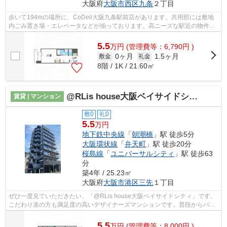
大阪府
大阪市西区
九条
２丁目
歩いて194mの場所に、CoDeli大阪九条駅前店があります。共用部には敷地
内ごみ置き場・エレベータなどが揃っております。高ニーズな駅近の物件
で、徒歩5分で駅に行くことができます。2...
5.5
万
円
(管理費等：6,790円 )
0ヶ月
1.5ヶ月
敷金
礼金
8階 / 1K / 21.60㎡
@RLis house大阪ベイサイドシティ
賃貸 | マンション
敷0
礼0
5.5
万円
地下鉄中央線
「
朝潮橋
」駅 徒歩5分
大阪環状線
「
弁天町
」駅 徒歩20分
桜島線
「
ユニバーサルシティ
」駅 徒歩63
分
築4年 / 25.23㎡
大阪府
大阪市港区
三先
１丁目
ぜひ一度見ていただきたい、「@RLis house大阪ベイサイドシティ」です。
こだわり派の方も満足度の高いデザイナーズマンションです。普段からパソ
コンを使う方にオススメ物件、ネット回...
5.5
万
円
(管理費等：8,000円 )