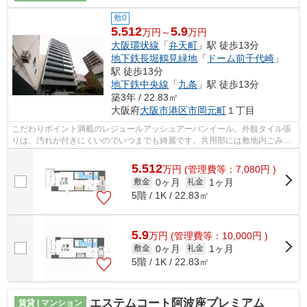
敷0
5.512
5.9
万円～
万円
大阪環状線
「
弁天町
」駅 徒歩13分
地下鉄長堀鶴見緑地
「
ドーム前千代崎
」
駅 徒歩13分
地下鉄中央線
「
九条
」駅 徒歩13分
築3年 / 22.83㎡
大阪府
大阪市港区
市岡元町
１丁目
こだわりポイント満載のレジュールアッシュアーバンイール。外観タイル張
りは、汚れが付きにくいのでいつまでも綺麗です。共用部には敷地内ごみ置
き場・エレベータなどが揃っており、...
5.512
万
円
(管理費等：7,080円 )
0ヶ月
1ヶ月
敷金
礼金
5階 / 1K / 22.83㎡
5.9
万
円
(管理費等：10,000円 )
0ヶ月
1ヶ月
敷金
礼金
5階 / 1K / 22.83㎡
エステムコート阿波座プレミアム
賃貸 | マンション