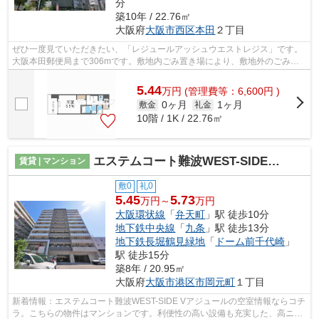
分
築10年 / 22.76㎡
大阪府
大阪市西区
本田
２丁目
ぜひ一度見ていただきたい、「レジュールアッシュウエストレジス」です。
大阪本田郵便局まで306mです。敷地内ごみ置き場により、敷地外のごみ置
き場に行く手間が省けます。こちらは初...
5.44
万
円
(管理費等：6,600円 )
0ヶ月
1ヶ月
敷金
礼金
10階 / 1K / 22.76㎡
エステムコート難波WEST-SIDE Vアジュール
賃貸 | マンション
敷0
礼0
5.45
5.73
万円～
万円
大阪環状線
「
弁天町
」駅 徒歩10分
地下鉄中央線
「
九条
」駅 徒歩13分
地下鉄長堀鶴見緑地
「
ドーム前千代崎
」
駅 徒歩15分
築8年 / 20.95㎡
大阪府
大阪市港区
市岡元町
１丁目
新着情報：エステムコート難波WEST-SIDE Vアジュールの空室情報ならコチ
ラ。こちらの物件はマンションです。利便性の高い設備も充実した、高ニー