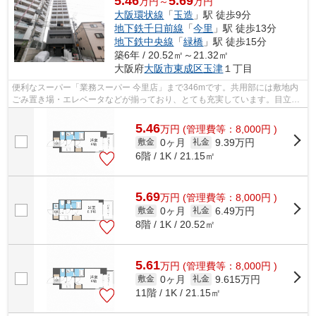
5.46
5.69
万円～
万円
大阪環状線
「
玉造
」駅 徒歩9分
地下鉄千日前線
「
今里
」駅 徒歩13分
地下鉄中央線
「
緑橋
」駅 徒歩15分
築6年 / 20.52㎡～21.32㎡
大阪府
大阪市東成区
玉津
１丁目
便利なスーパー「業務スーパー 今里店」まで346mです。共用部には敷地内
ごみ置き場・エレベータなどが揃っており、とても充実しています。目立つ
外観と洗練された設計の内装を持つデザ...
5.46
万
円
(管理費等：8,000円 )
0ヶ月
9.39万円
敷金
礼金
6階 / 1K / 21.15㎡
5.69
万
円
(管理費等：8,000円 )
0ヶ月
6.49万円
敷金
礼金
8階 / 1K / 20.52㎡
5.61
万
円
(管理費等：8,000円 )
0ヶ月
9.615万円
敷金
礼金
11階 / 1K / 21.15㎡