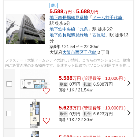
敷0
5.588
5.688
万円～
万円
地下鉄長堀鶴見緑地
「
ドーム前千代崎
」
駅 徒歩5分
地下鉄中央線
「
九条
」駅 徒歩5分
地下鉄長堀鶴見緑地
「
西長堀
」駅 徒歩13
分
築9年 / 21.54㎡～22.30㎡
大阪府
大阪市西区
千代崎
２丁目
ファステート大阪ドームシティの詳しい情報。こちらのマンションは、敷地
内ごみ置き場のある物件です。高速ネット回線でパソコンが利用できる物件
です。高ニーズな駅近の物件で、徒歩5...
5.588
万
円
(管理費等：10,000円 )
0万円
6.588万円
敷金
礼金
3階 / 1K / 21.54㎡
5.623
万
円
(管理費等：10,000円 )
0万円
6.623万円
敷金
礼金
3階 / 1K / 22.30㎡