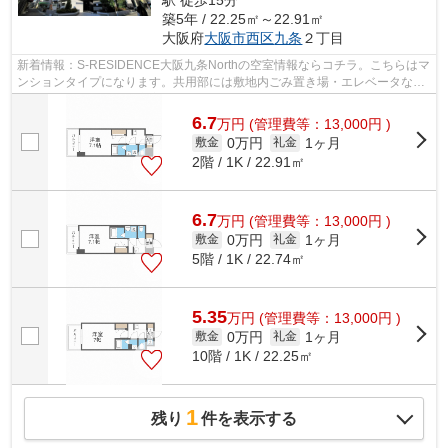
駅 徒歩15分
築5年 / 22.25㎡～22.91㎡
大阪府
大阪市西区
九条
２丁目
新着情報：S-RESIDENCE大阪九条Northの空室情報ならコチラ。こちらはマ
ンションタイプになります。共用部には敷地内ごみ置き場・エレベータなど
が備わっておりとても充実しています。...
6.7
万
円
(管理費等：13,000円 )
0万円
1ヶ月
敷金
礼金
2階 / 1K / 22.91㎡
6.7
万
円
(管理費等：13,000円 )
0万円
1ヶ月
敷金
礼金
5階 / 1K / 22.74㎡
5.35
万
円
(管理費等：13,000円 )
0万円
1ヶ月
敷金
礼金
10階 / 1K / 22.25㎡
1
残り
件を表示する