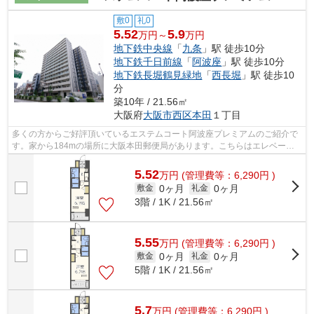
敷0
礼0
5.52
5.9
万円～
万円
地下鉄中央線
「
九条
」駅 徒歩10分
地下鉄千日前線
「
阿波座
」駅 徒歩10分
地下鉄長堀鶴見緑地
「
西長堀
」駅 徒歩10
分
築10年 / 21.56㎡
大阪府
大阪市西区
本田
１丁目
多くの方からご好評頂いているエステムコート阿波座プレミアムのご紹介で
す。家から184mの場所に大阪本田郵便局があります。こちらはエレベータ
ー付きの物件です。外観タイル張りは、...
5.52
万
円
(管理費等：6,290円 )
0ヶ月
0ヶ月
敷金
礼金
3階 / 1K / 21.56㎡
5.55
万
円
(管理費等：6,290円 )
0ヶ月
0ヶ月
敷金
礼金
5階 / 1K / 21.56㎡
5.7
万
円
(管理費等：6,290円 )