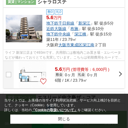
シャラロステ
賃貸 | マンション
敷0
礼0
5.6
万円
地下鉄千日前線
「
新深江
」駅 徒歩5分
近鉄大阪線
「
布施
」駅 徒歩10分
地下鉄中央線
「
深江橋
」駅 徒歩15分
築11年 / 23.79㎡
大阪府
大阪市東成区
深江南
２丁目
ライフ 新深江店まで493mです。共用部には敷地内ごみ置き場・エレベータ
などが備わっておりとても充実しています。こちらは初期費用をカードでお
支払いいただける物件なので、支払い手...
5.6
万
円
(管理費等：6,000円 )
0ヶ月
0ヶ月
敷金
礼金
6階 / 1K / 23.79㎡
エスリード中之島ザ・コア
賃貸 | マンション
当サイトでは、お客様の当サイト利用状況把握、サービス向上検討を目的と
して、クッキー（Cookie）を使用しています。
敷0
詳しくは、当社の
「Cookieの取扱いについて」
をご確認ください。
5.6
5.93
万円～
万円
地下鉄千日前線
「
阿波座
」駅 徒歩10分
閉じる
LINE
お問い合わせ
来店予約
06-4397-4877
地下鉄中央線
「
九条
」駅 徒歩10分