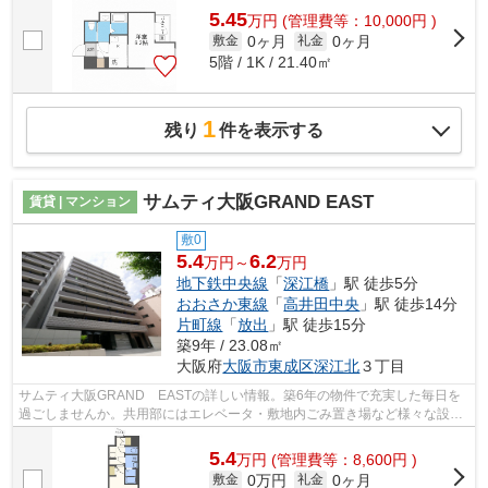
5.45
万
円
(管理費等：10,000円 )
0ヶ月
0ヶ月
敷金
礼金
5階 / 1K / 21.40㎡
1
残り
件を表示する
サムティ大阪GRAND EAST
賃貸 | マンション
敷0
5.4
6.2
万円～
万円
地下鉄中央線
「
深江橋
」駅 徒歩5分
おおさか東線
「
高井田中央
」駅 徒歩14分
片町線
「
放出
」駅 徒歩15分
築9年 / 23.08㎡
大阪府
大阪市東成区
深江北
３丁目
サムティ大阪GRAND EASTの詳しい情報。築6年の物件で充実した毎日を
過ごしませんか。共用部にはエレベータ・敷地内ごみ置き場など様々な設備
やサービスが揃っているので便利です。イ...
5.4
万
円
(管理費等：8,600円 )
0万円
0ヶ月
敷金
礼金