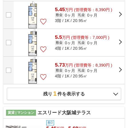
ズな2017年築の物件です。外観タイル張...
5.45
万
円
(管理費等：8,390円 )
0ヶ月
0ヶ月
敷金
礼金
3階 / 1K / 20.95㎡
5.5
万
円
(管理費等：7,000円 )
0ヶ月
0ヶ月
敷金
礼金
4階 / 1K / 20.95㎡
5.73
万
円
(管理費等：8,390円 )
0ヶ月
0ヶ月
敷金
礼金
4階 / 1K / 20.95㎡
1
残り
件を表示する
エスリード大阪城テラス
賃貸 | マンション
敷0