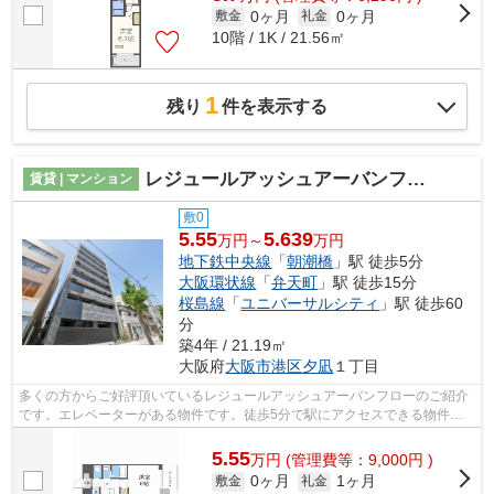
0ヶ月
0ヶ月
敷金
礼金
10階 / 1K / 21.56㎡
1
残り
件を表示する
レジュールアッシュアーバンフロー
賃貸 | マンション
敷0
5.55
5.639
万円～
万円
地下鉄中央線
「
朝潮橋
」駅 徒歩5分
大阪環状線
「
弁天町
」駅 徒歩15分
桜島線
「
ユニバーサルシティ
」駅 徒歩60
分
築4年 / 21.19㎡
大阪府
大阪市港区
夕凪
１丁目
多くの方からご好評頂いているレジュールアッシュアーバンフローのご紹介
です。エレベーターがある物件です。徒歩5分で駅にアクセスできる物件で
す。こちらのマンションでは初期費用を...
5.55
万
円
(管理費等：9,000円 )
0ヶ月
1ヶ月
敷金
礼金