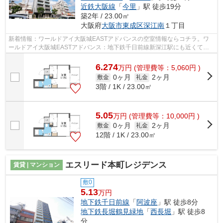
近鉄大阪線
「
今里
」駅 徒歩19分
築2年 / 23.00㎡
大阪府
大阪市東成区
深江南
１丁目
新着情報：ワールドアイ大阪城EASTアドバンスの空室情報ならコチラ。ワ
ールドアイ大阪城EASTアドバンス：地下鉄千日前線新深江駅にも近くて便
利。共用部には敷地内ごみ置き場・エレベ...
6.274
万
円
(管理費等：5,060円 )
0ヶ月
2ヶ月
敷金
礼金
3階 / 1K / 23.00㎡
5.05
万
円
(管理費等：10,000円 )
0ヶ月
2ヶ月
敷金
礼金
12階 / 1K / 23.00㎡
エスリード本町レジデンス
賃貸 | マンション
敷0
5.13
万円
地下鉄千日前線
「
阿波座
」駅 徒歩8分
地下鉄長堀鶴見緑地
「
西長堀
」駅 徒歩8
分