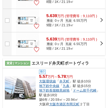
8階 / 1K / 21.19㎡
5.639
万
円
(管理費等：9,110円 )
0ヶ月
6.55万円
敷金
礼金
9階 / 1K / 21.19㎡
5.639
万
円
(管理費等：9,110円 )
0ヶ月
6.55万円
敷金
礼金
9階 / 1K / 21.19㎡
エスリード弁天町ポートヴィラ
賃貸 | マンション
敷0
5.57
5.78
万円～
万円
大阪環状線
「
弁天町
」駅 徒歩10分
地下鉄中央線
「
九条
」駅 徒歩15分
地下鉄長堀鶴見緑地
「
ドーム前千代崎
」
駅 徒歩18分
築6年 / 20.59㎡～20.94㎡
大阪府
大阪市港区
市岡元町
２丁目