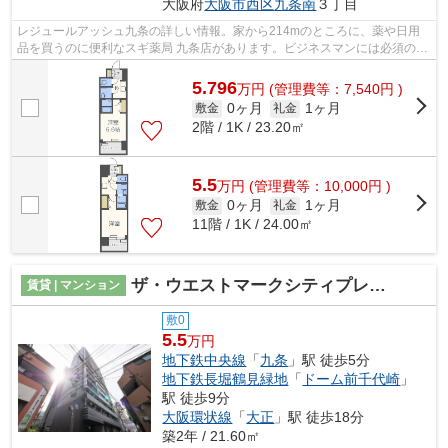
大阪府
大阪市西区
九条南
３丁目
レジュールアッシュ九条の詳しい情報。家から214mのところに、薬や日用
品を買うのに便利なスギ薬局 九条店があります。ビジネスマンには必須の、
インターネット有り物件です。駅まで5...
5.796
万
円
(管理費等：7,540円 )
0ヶ月
1ヶ月
敷金
礼金
2階 / 1K / 23.20㎡
5.5
万
円
(管理費等：10,000円 )
0ヶ月
1ヶ月
敷金
礼金
11階 / 1K / 24.00㎡
ザ・ウエストマークシティプレミアム
賃貸 | マンション
敷0
5.5
万円
地下鉄中央線
「
九条
」駅 徒歩5分
地下鉄長堀鶴見緑地
「
ドーム前千代崎
」
駅 徒歩9分
大阪環状線
「
大正
」駅 徒歩18分
築2年 / 21.60㎡