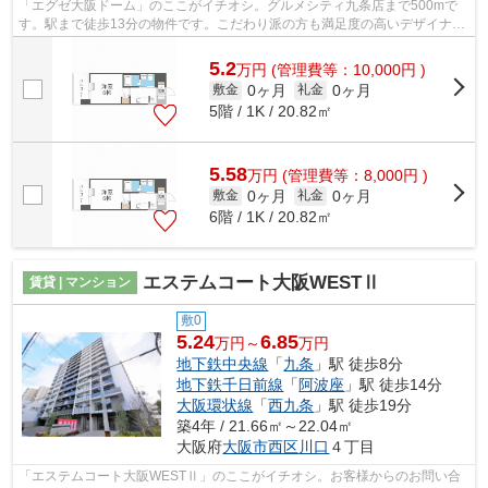
「エグゼ大阪ドーム」のここがイチオシ。グルメシティ九条店まで500mで
す。駅まで徒歩13分の物件です。こだわり派の方も満足度の高いデザイナー
ズマンションです。できるだけ早めに不...
5.2
万
円
(管理費等：10,000円 )
0ヶ月
0ヶ月
敷金
礼金
5階 / 1K / 20.82㎡
5.58
万
円
(管理費等：8,000円 )
0ヶ月
0ヶ月
敷金
礼金
6階 / 1K / 20.82㎡
エステムコート大阪WESTⅡ
賃貸 | マンション
敷0
5.24
6.85
万円～
万円
地下鉄中央線
「
九条
」駅 徒歩8分
地下鉄千日前線
「
阿波座
」駅 徒歩14分
大阪環状線
「
西九条
」駅 徒歩19分
築4年 / 21.66㎡～22.04㎡
大阪府
大阪市西区
川口
４丁目
「エステムコート大阪WESTⅡ」のここがイチオシ。お客様からのお問い合