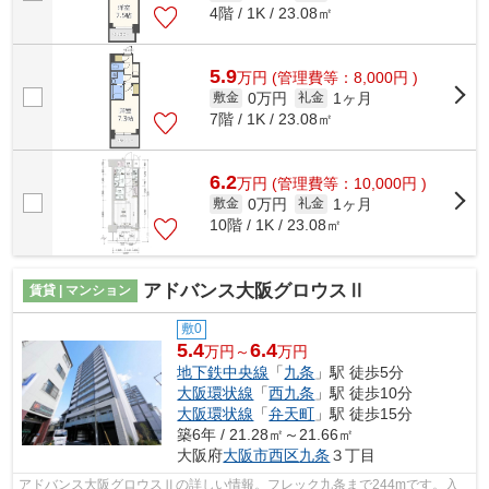
4階 / 1K / 23.08㎡
5.9
万
円
(管理費等：8,000円 )
0万円
1ヶ月
敷金
礼金
7階 / 1K / 23.08㎡
6.2
万
円
(管理費等：10,000円 )
0万円
1ヶ月
敷金
礼金
10階 / 1K / 23.08㎡
アドバンス大阪グロウスⅡ
賃貸 | マンション
敷0
5.4
6.4
万円～
万円
地下鉄中央線
「
九条
」駅 徒歩5分
大阪環状線
「
西九条
」駅 徒歩10分
大阪環状線
「
弁天町
」駅 徒歩15分
築6年 / 21.28㎡～21.66㎡
大阪府
大阪市西区
九条
３丁目
アドバンス大阪グロウスⅡの詳しい情報。フレック九条まで244mです。入