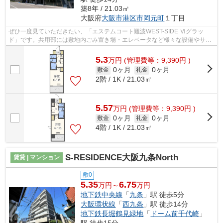
築8年 / 21.03㎡
大阪府
大阪市港区
市岡元町
１丁目
ぜひ一度見ていただきたい、「エステムコート難波WEST-SIDE Ⅵグラッ
ド」です。共用部には敷地内ごみ置き場・エレベータなど様々な設備やサー
ビスが揃っているので便利です。外観タイル...
5.3
万
円
(管理費等：9,390円 )
0ヶ月
0ヶ月
敷金
礼金
2階 / 1K / 21.03㎡
5.57
万
円
(管理費等：9,390円 )
0ヶ月
0ヶ月
敷金
礼金
4階 / 1K / 21.03㎡
S-RESIDENCE大阪九条North
賃貸 | マンション
敷0
5.35
6.75
万円～
万円
地下鉄中央線
「
九条
」駅 徒歩5分
大阪環状線
「
西九条
」駅 徒歩14分
地下鉄長堀鶴見緑地
「
ドーム前千代崎
」