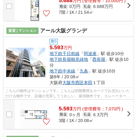
5.688
万
円
(管理費等：10,000円 )
0万円
6.688万円
敷金
礼金
7階 / 1K / 21.54㎡
アール大阪グランデ
賃貸 | マンション
敷0
5.593
万円
地下鉄千日前線
「
阿波座
」駅 徒歩10分
地下鉄長堀鶴見緑地
「
西長堀
」駅 徒歩10
分
地下鉄中央線
「
九条
」駅 徒歩10分
築8年 / 20.08㎡
大阪府
大阪市西区
本田
１丁目
こちらの物件はマンションです。こちらは初期費用をカードでお支払いいた
だける物件です。設備が充実してうれしい、築浅物件です。エレベーターが
ある物件です。大阪市西区エリアにあ...
5.593
万
円
(管理費等：7,070円 )
0ヶ月
6.3万円
敷金
礼金
3階 / 1K / 20.08㎡