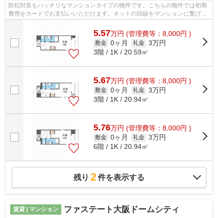
防犯対策もバッチリなマンションタイプの物件です。こちらの物件では初期
費用をカードでお支払いいただけます。ネットの回線をマンションに繋げて
います、パソコン使用可。駅から徒歩1...
5.57
万
円
(管理費等：8,000円 )
0ヶ月
3万円
敷金
礼金
3階 / 1K / 20.59㎡
5.67
万
円
(管理費等：8,000円 )
0ヶ月
3万円
敷金
礼金
3階 / 1K / 20.94㎡
5.76
万
円
(管理費等：8,000円 )
0ヶ月
3万円
敷金
礼金
6階 / 1K / 20.94㎡
2
残り
件を表示する
ファステート大阪ドームシティ
賃貸 | マンション