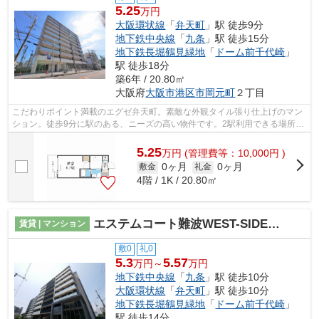
5.25
万円
大阪環状線
「
弁天町
」駅 徒歩9分
地下鉄中央線
「
九条
」駅 徒歩15分
地下鉄長堀鶴見緑地
「
ドーム前千代崎
」
駅 徒歩18分
築6年 / 20.80㎡
大阪府
大阪市港区
市岡元町
２丁目
こだわりポイント満載のエグゼ弁天町。素敵な外観タイル張り仕上げのマン
ション。徒歩9分に駅のある、ニーズの高い物件です。2駅利用できる場所に
あるので利便性が高いです。大阪環状...
5.25
万
円
(管理費等：10,000円 )
0ヶ月
0ヶ月
敷金
礼金
4階 / 1K / 20.80㎡
エステムコート難波WEST-SIDE Ⅵグラッド
賃貸 | マンション
敷0
礼0
5.3
5.57
万円～
万円
地下鉄中央線
「
九条
」駅 徒歩10分
大阪環状線
「
弁天町
」駅 徒歩10分
地下鉄長堀鶴見緑地
「
ドーム前千代崎
」
駅 徒歩14分