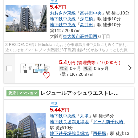
敷0
5.4
万円
おおさか東線
「
高井田中央
」駅 徒歩10分
地下鉄中央線
「
深江橋
」駅 徒歩10分
地下鉄中央線
「
高井田
」駅 徒歩10分
築1年 / 20.97㎡
大阪府
東大阪市
高井田西
６丁目
S-RESIDENCE高井田beleta：おおさか東線高井田中央駅にも近くて便利。
近くにはセブンイレブン 大阪諏訪3丁目店(徒歩6分)がありちょっとした買い
物に便利です。共用部には敷地内ごみ置...
5.4
万
円
(管理費等：10,000円 )
0ヶ月
0.5ヶ月
敷金
礼金
7階 / 1K / 20.97㎡
レジュールアッシュウエストレジス
賃貸 | マンション
敷0
5.44
万円
地下鉄中央線
「
九条
」駅 徒歩5分
地下鉄長堀鶴見緑地
「
ドーム前千代崎
」
駅 徒歩10分
地下鉄長堀鶴見緑地
「
西長堀
」駅 徒歩13