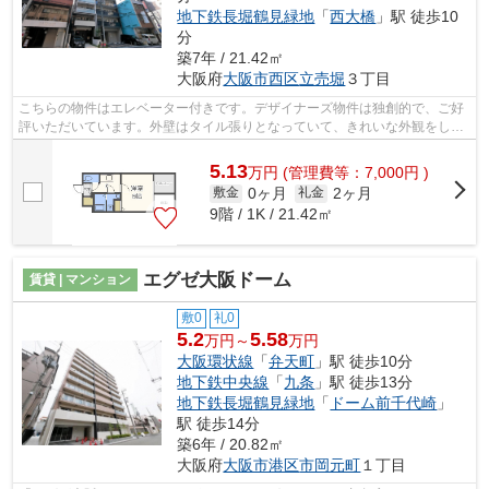
地下鉄長堀鶴見緑地
「
西大橋
」駅 徒歩10
分
築7年 / 21.42㎡
大阪府
大阪市西区
立売堀
３丁目
こちらの物件はエレベーター付きです。デザイナーズ物件は独創的で、ご好
評いただいています。外壁はタイル張りとなっていて、きれいな外観をして
います。築3年の物件です。ホームズ・...
5.13
万
円
(管理費等：7,000円 )
0ヶ月
2ヶ月
敷金
礼金
9階 / 1K / 21.42㎡
エグゼ大阪ドーム
賃貸 | マンション
敷0
礼0
5.2
5.58
万円～
万円
大阪環状線
「
弁天町
」駅 徒歩10分
地下鉄中央線
「
九条
」駅 徒歩13分
地下鉄長堀鶴見緑地
「
ドーム前千代崎
」
駅 徒歩14分
築6年 / 20.82㎡
大阪府
大阪市港区
市岡元町
１丁目