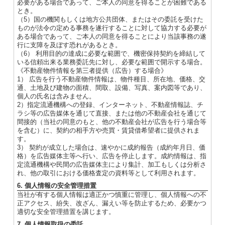
必要がある場合であって、ご本人の同意を得ることが困難である
とき。
（5）国の機関もしくは地方公共団体、またはその委託を受けた
ものが法令の定める事務を遂行することに対して協力する必要が
ある場合であって、ご本人の同意を得ることにより当該事務の遂
行に支障を及ぼす恐れがあるとき。
（6） 利用目的の達成に必要な範囲で、機密保持契約を締結して
いる信頼出来る業務委託先に対し、必要な範囲で開示する場合。
《不動産物件情報を第三者提供（広告）する場合》
1） 広告を行う不動産物件情報は、物件種目、所在地、価格、交
通、土地及び建物の面積、間取、設備、写真、案内図等であり、
個人の氏名は含みません。
2）指定流通機構への登録、インターネット、不動産情報誌、チ
ラシ等の広告媒体を通じて直接、または他の不動産会社を通じて
間接的（当社の同意のもと、他の不動産会社が広告を行う場合等
を含む）に、契約の相手方や売買・賃貸借希望者に提供されま
す。
3） 契約が成立した場合は、速やかに成約報告（成約年月日、価
格）を広告媒体主等へ行い、広告を停止します。成約情報は、指
定流通機構や民間の広告媒体主により集計、加工もしくは分析さ
れ、他の取引における価格査定の資料等として利用されます。
6. 個人情報の安全管理措置
当社が有する個人情報は適正かつ慎重に管理し、個人情報への不
正アクセス、紛失、改ざん、漏えい等を防止するため、必要かつ
適切な安全管理措置を講じます。
7. 個人情報取扱の委託