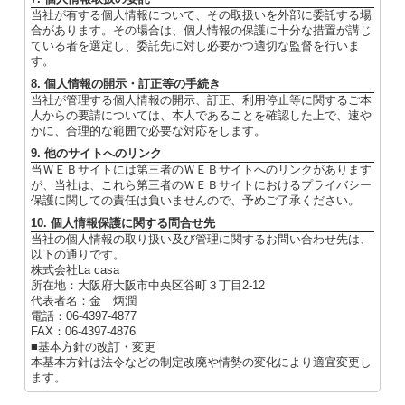
当社が有する個人情報について、その取扱いを外部に委託する場
合があります。その場合は、個人情報の保護に十分な措置が講じ
ている者を選定し、委託先に対し必要かつ適切な監督を行いま
す。
8. 個人情報の開示・訂正等の手続き
当社が管理する個人情報の開示、訂正、利用停止等に関するご本
人からの要請については、本人であることを確認した上で、速や
かに、合理的な範囲で必要な対応をします。
9. 他のサイトへのリンク
当ＷＥＢサイトには第三者のＷＥＢサイトへのリンクがあります
が、当社は、これら第三者のＷＥＢサイトにおけるプライバシー
保護に関しての責任は負いませんので、予めご了承ください。
10. 個人情報保護に関する問合せ先
当社の個人情報の取り扱い及び管理に関するお問い合わせ先は、
以下の通りです。
株式会社La casa
所在地：大阪府大阪市中央区谷町３丁目2-12
代表者名：金 炳潤
電話：06-4397-4877
FAX：06-4397-4876
■基本方針の改訂・変更
本基本方針は法令などの制定改廃や情勢の変化により適宜変更し
ます。