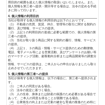
用目的の範囲を超えた個人情報の取扱いはいたしません。また、
個人情報を第三者へ提供・開示等する場合は、法令の定める手続
きに則って行います。
4. 個人情報の利用目的
当社が取得する個人情報の利用目的は以下のとおりです。
（1） 不動産の売買、賃貸、仲介、管理等の取引に関する契約の
履行、及び情報、サービスの提供。
（2） 上記１の利用目的の達成に必要な範囲での、個人情報の第
三者への提供。
（3） 当社が取り扱う商品に関する契約の履行、情報、サービス
の提供。
（4） 上記１、３の商品・情報・サービス提供のための郵便物、
電話、電子メール等による営業活動、及びアンケートのお願い等
のマーケティング活動、顧客動向分析または商品開発等の調査分
析。
情報、サービスの提供は、ご本人からの申出がありましたら取り
止めさせていただきます。
5. 個人情報の第三者への提供
当社が保有する個人情報は、以下の場合に、第三者へ提供されま
す。
（1） ご本人の同意がある場合。
（2） 法令の規定に基づく場合。
（3） 人の生命、身体または財産の保護のため必要がある場合で
あって、ご本人の同意を得ることが困難である場合。
（4） 公衆衛生の向上または児童の健全な育成の推進のため特に