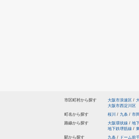
市区町村から探す
大阪市浪速区
/
大阪市西淀川区
町名から探す
桜川
/
九条
/
市
路線から探す
大阪環状線
/
地
地下鉄堺筋線
/
駅から探す
九条
/
ドーム前