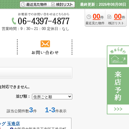
最終更新：2026年08月08日
00
00
件
件
最近見た物件
検討リスト
営業時間：9：30～21：00
定休日：なし
は対応できません。
並び順：
3
1-3
該当公開件数
件
件表示
グ 玉造店