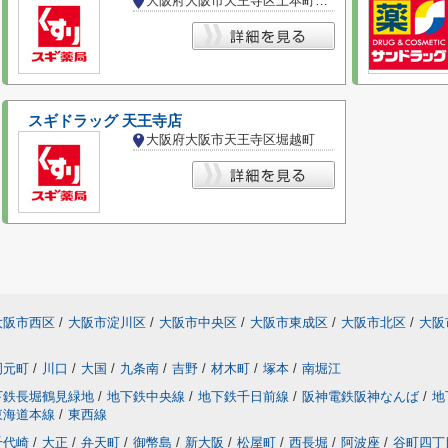
大阪府大阪市天王寺区上本町６丁目
スギドラッグ 天王寺店
大阪府大阪市天王寺区堀越町
大阪市西区
/
大阪市淀川区
/
大阪市中央区
/
大阪市東成区
/
大阪市北区
/
大阪
岡元町
/
川口
/
大国
/
九条南
/
吉野
/
材木町
/
塚本
/
南堀江
下鉄長堀鶴見緑地
/
地下鉄中央線
/
地下鉄千日前線
/
阪神電鉄阪神なんば
/
地
東海道本線
/
東西線
千代崎
/
大正
/
弁天町
/
御幣島
/
新大阪
/
松屋町
/
西長堀
/
阿波座
/
谷町四丁