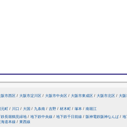
大阪市西区
/
大阪市淀川区
/
大阪市中央区
/
大阪市東成区
/
大阪市北区
/
大阪
岡元町
/
川口
/
大国
/
九条南
/
吉野
/
材木町
/
塚本
/
南堀江
下鉄長堀鶴見緑地
/
地下鉄中央線
/
地下鉄千日前線
/
阪神電鉄阪神なんば
/
地
東海道本線
/
東西線