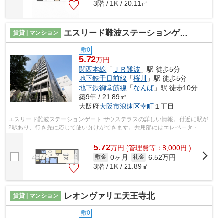
3階 / 1K / 20.11㎡
エスリード難波ステーションゲート サウステラス
賃貸 | マンション
敷0
5.72
万円
関西本線
「
ＪＲ難波
」駅 徒歩5分
地下鉄千日前線
「
桜川
」駅 徒歩5分
地下鉄御堂筋線
「
なんば
」駅 徒歩10分
築9年 / 21.89㎡
大阪府
大阪市浪速区
幸町
１丁目
エスリード難波ステーションゲート サウステラスの詳しい情報。付近に駅が
2駅あり、行き先に応じて使い分けができます。共用部にはエレベータ・敷
地内ごみ置き場など様々な設備やサー...
5.72
万
円
(管理費等：8,000円 )
0ヶ月
6.52万円
敷金
礼金
3階 / 1K / 21.89㎡
レオンヴァリエ天王寺北
賃貸 | マンション
敷0