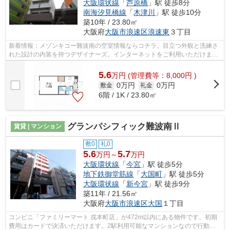
大阪環状線
「
芦原橋
」駅 徒歩8分
南海汐見橋線
「
木津川
」駅 徒歩10分
築10年 / 23.80㎡
大阪府
大阪市浪速区
浪速東
３丁目
新着情報：メゾンキコー難波南の空室情報ならコチラ。目立つ外観と洗練さ
れた設計の内装を持つデザイナーズ。インターネットをご利用いただけま
す。徒歩5分に駅がある物件です。できる...
5.6
万
円
(管理費等：8,000円 )
0万円
0万円
敷金
礼金
6階 / 1K / 23.80㎡
グランパシフィック難波南Ⅱ
賃貸 | マンション
敷0
礼0
5.6
5.7
万円～
万円
大阪環状線
「
今宮
」駅 徒歩5分
地下鉄御堂筋線
「
大国町
」駅 徒歩5分
大阪環状線
「
新今宮
」駅 徒歩9分
築11年 / 21.56㎡
大阪府
大阪市浪速区
大国
１丁目
コンビニ「ファミリーマート 戎本町店」が472m以内にある物件です。初期
費用はカードで決済いただけます。2駅利用可能なマンションなので行動範