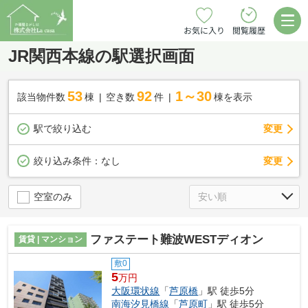
お気に入り
閲覧履歴
JR関西本線の駅選択画面
53
92
1～30
該当物件数
棟
空き数
件
棟を表示
駅で絞り込む
変更
変更
絞り込み条件：
なし
空室のみ
ファステート難波WESTディオン
賃貸 | マンション
敷0
5
万円
大阪環状線
「
芦原橋
」駅 徒歩5分
南海汐見橋線
「
芦原町
」駅 徒歩5分