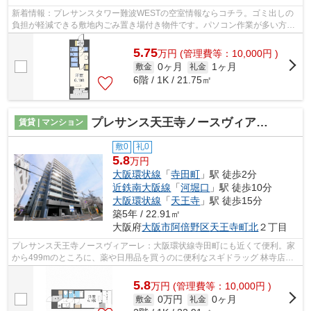
新着情報：プレサンスタワー難波WESTの空室情報ならコチラ。ゴミ出しの
負担が軽減できる敷地内ごみ置き場付き物件です。パソコン作業が多い方に
はもってこいの物件マンション、光回線...
5.75
万
円
(管理費等：10,000円 )
0ヶ月
1ヶ月
敷金
礼金
6階 / 1K / 21.75㎡
プレサンス天王寺ノースヴィアーレ
賃貸 | マンション
敷0
礼0
5.8
万円
大阪環状線
「
寺田町
」駅 徒歩2分
近鉄南大阪線
「
河堀口
」駅 徒歩10分
大阪環状線
「
天王寺
」駅 徒歩15分
築5年 / 22.91㎡
大阪府
大阪市阿倍野区
天王寺町北
２丁目
プレサンス天王寺ノースヴィアーレ：大阪環状線寺田町にも近くて便利。家
から499mのところに、薬や日用品を買うのに便利なスギドラッグ 林寺店が
あります。お家でパソコン使いたい方に...
5.8
万
円
(管理費等：10,000円 )
0万円
0ヶ月
敷金
礼金