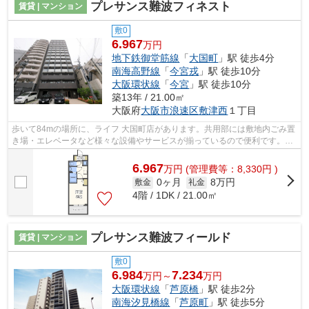
プレサンス難波フィネスト
賃貸 | マンション
敷0
6.967
万円
地下鉄御堂筋線
「
大国町
」駅 徒歩4分
南海高野線
「
今宮戎
」駅 徒歩10分
大阪環状線
「
今宮
」駅 徒歩10分
築13年 / 21.00㎡
大阪府
大阪市浪速区
敷津西
１丁目
歩いて84mの場所に、ライフ 大国町店があります。共用部には敷地内ごみ置
き場・エレベータなど様々な設備やサービスが揃っているので便利です。15
階建てで街並みにも馴染んだ物件です...
6.967
万
円
(管理費等：8,330円 )
0ヶ月
8万円
敷金
礼金
4階 / 1DK / 21.00㎡
プレサンス難波フィールド
賃貸 | マンション
敷0
6.984
7.234
万円～
万円
大阪環状線
「
芦原橋
」駅 徒歩2分
南海汐見橋線
「
芦原町
」駅 徒歩5分