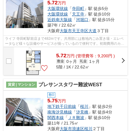
5.72
万円
大阪環状線
「
寺田町
」駅 徒歩5分
大阪環状線
「
天王寺
」駅 徒歩10分
近鉄南大阪線
「
河堀口
」駅 徒歩15分
築7年 / 22.62㎡
大阪府
大阪市天王寺区
大道
３丁目
ライフ 寺田町駅前店まで482mです。共用部には敷地内ごみ置き場・エレベ
ータなど様々な設備やサービスが揃っているので便利です。初期費用のカー
ド決済ができます。こちらの物件はマン...
5.72
万
円
(管理費等：9,200円 )
0ヶ月
1ヶ月
敷金
礼金
5階 / 1K / 22.62㎡
プレサンスタワー難波WEST
賃貸 | マンション
敷0
5.75
万円
地下鉄千日前線
「
桜川
」駅 徒歩2分
南海汐見橋線
「
汐見橋
」駅 徒歩4分
関西本線
「
ＪＲ難波
」駅 徒歩10分
築11年 / 21.75㎡
大阪府
大阪市浪速区
桜川
２丁目