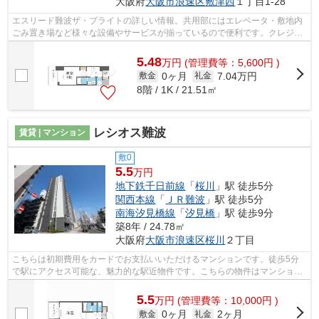
大阪府
大阪市浪速区
敷津西
１丁目1-28
エスリード難波ザ・ブライトの詳しい情報。共用部にはエレベータ・敷地内
ごみ置き場など様々な設備やサービスが揃っているので便利です。クレジッ
トカードで初期費用がお支払いいただ...
5.48
万
円
(管理費等：5,600円 )
0ヶ月
7.04万円
敷金
礼金
8階 / 1K / 21.51㎡
レシオス難波
賃貸 | マンション
敷0
5.5
万円
地下鉄千日前線
「
桜川
」駅 徒歩5分
関西本線
「
ＪＲ難波
」駅 徒歩5分
南海汐見橋線
「
汐見橋
」駅 徒歩9分
築8年 / 24.78㎡
大阪府
大阪市浪速区
桜川
２丁目
こちらは初期費用をカードでお支払いいただけるマンションです。徒歩5分
で駅にアクセス可能な、魅力的な駅近物件です。こちらの物件はマンション
です。あると使い勝手がよく利便性が高...
5.5
万
円
(管理費等：10,000円 )
0ヶ月
2ヶ月
敷金
礼金