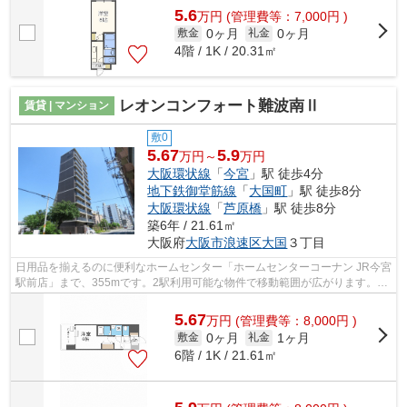
5.6
万
円
(管理費等：7,000円 )
0ヶ月
0ヶ月
敷金
礼金
4階 / 1K / 20.31㎡
レオンコンフォート難波南Ⅱ
賃貸 | マンション
敷0
5.67
5.9
万円～
万円
大阪環状線
「
今宮
」駅 徒歩4分
地下鉄御堂筋線
「
大国町
」駅 徒歩8分
大阪環状線
「
芦原橋
」駅 徒歩8分
築6年 / 21.61㎡
大阪府
大阪市浪速区
大国
３丁目
日用品を揃えるのに便利なホームセンター「ホームセンターコーナン JR今宮
駅前店」まで、355mです。2駅利用可能な物件で移動範囲が広がります。共
用部にはエレベータ・敷地内ごみ置き...
5.67
万
円
(管理費等：8,000円 )
0ヶ月
1ヶ月
敷金
礼金
6階 / 1K / 21.61㎡