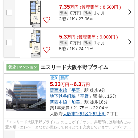
7.35
万
円
(管理費等：8,500円 )
0万円
1ヶ月
敷金
礼金
2階 / 1K / 27.06㎡
5.3
万
円
(管理費等：9,000円 )
0万円
1ヶ月
敷金
礼金
5階 / 1K / 24.11㎡
エスリード大阪平野プライム
賃貸 | マンション
敷0
新築
5.33
6.3
万円～
万円
関西本線
「
平野
」駅 徒歩9分
地下鉄谷町線
「
平野
」駅 徒歩15分
関西本線
「
加美
」駅 徒歩18分
築1年未満 / 21.75㎡～22.04㎡
大阪府
大阪市平野区
平野上町
２丁目
「エスリード大阪平野プライム」のここがイチオシ。共用部には敷地内ごみ
置き場・エレベータなどが備わっておりとても充実しています。デザイナー
ズ物件は独創的で、ご好評いただいて...