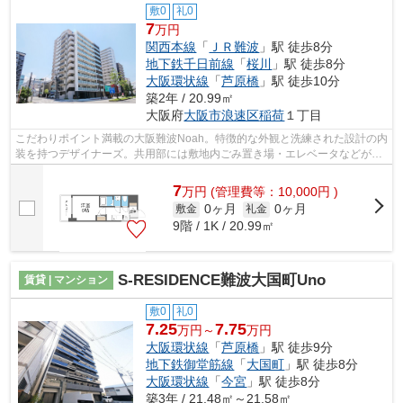
敷0
礼0
7
万円
関西本線
「
ＪＲ難波
」駅 徒歩8分
地下鉄千日前線
「
桜川
」駅 徒歩8分
大阪環状線
「
芦原橋
」駅 徒歩10分
築2年 / 20.99㎡
大阪府
大阪市浪速区
稲荷
１丁目
こだわりポイント満載の大阪難波Noah。特徴的な外観と洗練された設計の内
装を持つデザイナーズ。共用部には敷地内ごみ置き場・エレベータなどが揃
っております。新たな回線工事が必要...
7
万
円
(管理費等：10,000円 )
0ヶ月
0ヶ月
敷金
礼金
9階 / 1K / 20.99㎡
S-RESIDENCE難波大国町Uno
賃貸 | マンション
敷0
礼0
7.25
7.75
万円～
万円
大阪環状線
「
芦原橋
」駅 徒歩9分
地下鉄御堂筋線
「
大国町
」駅 徒歩8分
大阪環状線
「
今宮
」駅 徒歩8分
築3年 / 21.48㎡～21.58㎡