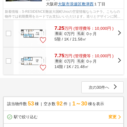
大阪府
大阪市浪速区
敷津西
１丁目
新着情報：S-RESIDENCE難波大国町Unoの空室情報ならコチラ。こちらの
物件では初期費用をカードでお支払いいただけます。造りとデザインに関し
て、自信をもって情報を提供できるマンシ...
7.25
万
円
(管理費等：10,000円 )
0万円
0ヶ月
敷金
礼金
5階 / 1K / 21.58㎡
7.75
万
円
(管理費等：10,000円 )
0万円
0ヶ月
敷金
礼金
14階 / 1K / 21.48㎡
次の30件へ
53
92
1～30
該当物件数
棟
空き数
件
棟を表示
駅で絞り込む
変更