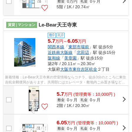
0万円
0ヶ月
敷金
礼金
5階 / 1K / 20.74㎡
Le-Bear天王寺東
賃貸 | マンション
敷0
礼0
5.7
6.05
万円～
万円
関西本線
「
東部市場前
」駅 徒歩5分
近鉄南大阪線
「
北田辺
」駅 徒歩15分
阪和線
「
美章園
」駅 徒歩15分
築2年 / 20.11㎡～20.30㎡
大阪府
大阪市東住吉区
杭全
２丁目
新着情報：Le-Bear天王寺東の空室情報ならコチラ。徒歩3分のところに東住
吉杭全郵便局があります。共用部にはエレベータ・敷地内ごみ置き場などが
備わっておりとても充実しています。2...
5.7
万
円
(管理費等：10,000円 )
0ヶ月
0ヶ月
敷金
礼金
2階 / 1K / 20.30㎡
6.05
万
円
(管理費等：10,000円 )
0ヶ月
0ヶ月
敷金
礼金