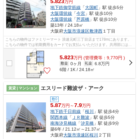
5.823
万円
地下鉄御堂筋線
「
大国町
」駅 徒歩5分
大阪環状線
「
今宮
」駅 徒歩10分
大阪環状線
「
芦原橋
」駅 徒歩10分
築13年 / 24.18㎡
大阪府
大阪市浪速区
敷津西
１丁目
こちらの物件はファミリーマート 浪速元町三丁目店まで178mにあります。
こちらの物件では初期費用をカードでお支払いいただけます。共用部にはエ
レベータ・敷地内ごみ置き場など様々な...
5.823
万
円
(管理費等：9,770円 )
0ヶ月
6.8万円
敷金
礼金
6階 / 1K / 24.18㎡
エスリード難波ザ・アーク
賃貸 | マンション
敷0
5.87
7.9
万円～
万円
地下鉄千日前線
「
桜川
」駅 徒歩4分
関西本線
「
ＪＲ難波
」駅 徒歩5分
南海汐見橋線
「
汐見橋
」駅 徒歩9分
築6年 / 21.12㎡～21.37㎡
大阪府
大阪市浪速区
桜川
２丁目