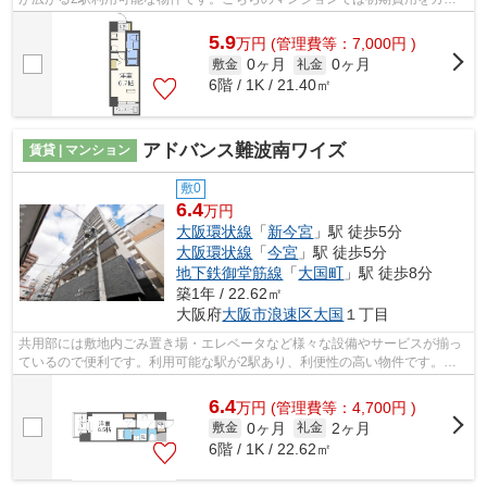
ドでお支払いいただけます。しっかりと...
5.9
万
円
(管理費等：7,000円 )
0ヶ月
0ヶ月
敷金
礼金
6階 / 1K / 21.40㎡
アドバンス難波南ワイズ
賃貸 | マンション
敷0
6.4
万円
大阪環状線
「
新今宮
」駅 徒歩5分
大阪環状線
「
今宮
」駅 徒歩5分
地下鉄御堂筋線
「
大国町
」駅 徒歩8分
築1年 / 22.62㎡
大阪府
大阪市浪速区
大国
１丁目
共用部には敷地内ごみ置き場・エレベータなど様々な設備やサービスが揃っ
ているので便利です。利用可能な駅が2駅あり、利便性の高い物件です。外
観タイル張りは、耐水効果があるので、...
6.4
万
円
(管理費等：4,700円 )
0ヶ月
2ヶ月
敷金
礼金
6階 / 1K / 22.62㎡