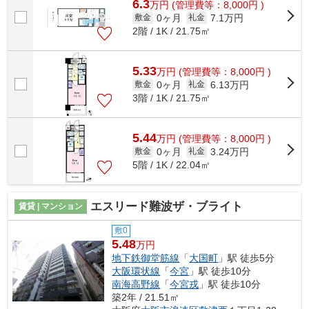
6.3
万
円
(管理費等：8,000円 )
0ヶ月
7.1万円
敷金
礼金
2階 / 1K / 21.75㎡
5.33
万
円
(管理費等：8,000円 )
0ヶ月
6.13万円
敷金
礼金
3階 / 1K / 21.75㎡
5.44
万
円
(管理費等：8,000円 )
0ヶ月
3.24万円
敷金
礼金
5階 / 1K / 22.04㎡
エスリード難波ザ・ブライト
賃貸 | マンション
敷0
5.48
万円
地下鉄御堂筋線
「
大国町
」駅 徒歩5分
大阪環状線
「
今宮
」駅 徒歩10分
南海高野線
「
今宮戎
」駅 徒歩10分
築2年 / 21.51㎡