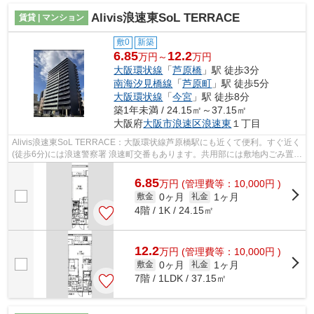
Alivis浪速東SoL TERRACE
賃貸 | マンション
敷0
新築
6.85
12.2
万円～
万円
大阪環状線
「
芦原橋
」駅 徒歩3分
南海汐見橋線
「
芦原町
」駅 徒歩5分
大阪環状線
「
今宮
」駅 徒歩8分
築1年未満 / 24.15㎡～37.15㎡
大阪府
大阪市浪速区
浪速東
１丁目
Alivis浪速東SoL TERRACE：大阪環状線芦原橋駅にも近くて便利。すぐ近く
(徒歩6分)には浪速警察署 浪速町交番もあります。共用部には敷地内ごみ置き
場・エレベータなどが揃っております...
6.85
万
円
(管理費等：10,000円 )
0ヶ月
1ヶ月
敷金
礼金
4階 / 1K / 24.15㎡
12.2
万
円
(管理費等：10,000円 )
0ヶ月
1ヶ月
敷金
礼金
7階 / 1LDK / 37.15㎡