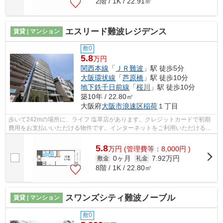
2階 / 1K / 22.91㎡
エスリード難波レジデンス
賃貸 | マンション
敷0
5.8
万円
関西本線
「
ＪＲ難波
」駅 徒歩5分
大阪環状線
「
芦原橋
」駅 徒歩10分
地下鉄千日前線
「
桜川
」駅 徒歩10分
築10年 / 22.80㎡
大阪府
大阪市浪速区
稲荷
１丁目
歩いて242mの場所に、ライフ 塩草店があります。クレジットカードで初期
費用をお支払いいただける物件です。インターネットをご利用いただける物
件です。駅まで歩いてアクセスできる、...
5.8
万
円
(管理費等：8,000円 )
0ヶ月
7.92万円
敷金
礼金
8階 / 1K / 22.80㎡
スワンズシティ難波ノーブル
賃貸 | マンション
敷0