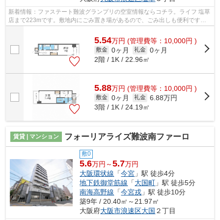
新着情報：ファステート難波グランプリの空室情報ならコチラ。ライフ 塩草
店まで223mです。敷地内にごみ置き場があるので、ごみ出しも便利です。
落ち着きのある空間が広がっている、20...
5.54
万
円
(管理費等：10,000円 )
0ヶ月
0ヶ月
敷金
礼金
2階 / 1K / 22.96㎡
5.88
万
円
(管理費等：10,000円 )
0ヶ月
6.88万円
敷金
礼金
3階 / 1K / 24.19㎡
フォーリアライズ難波南ファーロ
賃貸 | マンション
敷0
5.6
5.7
万円～
万円
大阪環状線
「
今宮
」駅 徒歩4分
地下鉄御堂筋線
「
大国町
」駅 徒歩5分
南海高野線
「
今宮戎
」駅 徒歩10分
築9年 / 20.40㎡～21.97㎡
大阪府
大阪市浪速区
大国
２丁目