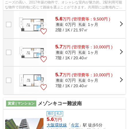
ニーズの高い、2017年築の物件で、オシャレな室内が魅力的。2駅利用可能
な物件で目的地に応じて路線を選ぶことができます。共用部には敷地内ごみ
置き場・エレベータなどが備わっており...
5.6
万
円
(管理費等：9,500円 )
0万円
1ヶ月
敷金
礼金
2階 / 1K / 21.97㎡
5.7
万
円
(管理費等：10,000円 )
0万円
1ヶ月
敷金
礼金
7階 / 1K / 20.40㎡
5.7
万
円
(管理費等：10,000円 )
0万円
0ヶ月
敷金
礼金
7階 / 1K / 20.40㎡
メゾンキコー難波南
賃貸 | マンション
敷0
礼0
5.6
万円
大阪環状線
「
今宮
」駅 徒歩5分