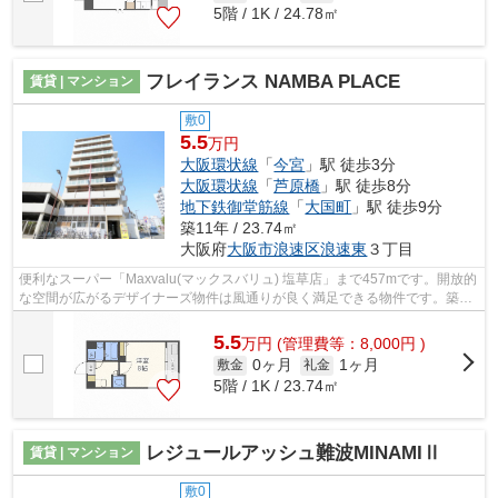
5階 / 1K / 24.78㎡
フレイランス NAMBA PLACE
賃貸 | マンション
敷0
5.5
万円
大阪環状線
「
今宮
」駅 徒歩3分
大阪環状線
「
芦原橋
」駅 徒歩8分
地下鉄御堂筋線
「
大国町
」駅 徒歩9分
築11年 / 23.74㎡
大阪府
大阪市浪速区
浪速東
３丁目
便利なスーパー「Maxvalu(マックスバリュ) 塩草店」まで457mです。開放的
な空間が広がるデザイナーズ物件は風通りが良く満足できる物件です。築7
年の設備が充実した物件となっています...
5.5
万
円
(管理費等：8,000円 )
0ヶ月
1ヶ月
敷金
礼金
5階 / 1K / 23.74㎡
レジュールアッシュ難波MINAMIⅡ
賃貸 | マンション
敷0