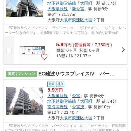
地下鉄御堂筋線
「
大国町
」駅 徒歩7分
大阪環状線
「
新今宮
」駅 徒歩9分
築6年 / 21.37㎡
大阪府
大阪市浪速区
大国
２丁目
「EC難波サウスプレイスⅥ ラグジー」のここがイチオシ。こちらはエレベ
ーター付き物件です。徒歩5分で駅にアクセス可能な、魅力的な駅近物件で
す。こだわり派の方も満足度の高いデザ...
5.9
万
円
(管理費等：7,750円 )
0ヶ月
0ヶ月
敷金
礼金
13階 / 1K / 21.37㎡
EC難波サウスプレイスⅣ パークグレイス
賃貸 | マンション
敷0
礼0
5.9
万円
大阪環状線
「
今宮
」駅 徒歩4分
地下鉄御堂筋線
「
大国町
」駅 徒歩4分
南海高野線
「
今宮戎
」駅 徒歩10分
築12年 / 21.40㎡
大阪府
大阪市浪速区
大国
２丁目
「EC難波サウスプレイスⅣ パークグレイス」のここがイチオシ。行動範囲
が広がる2駅利用可能な物件です。こちらのマンションでは初期費用をカー