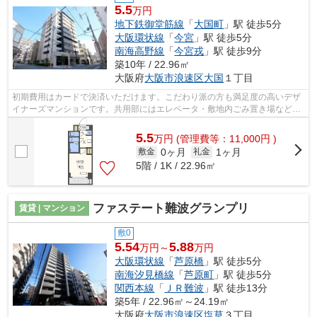
5.5
万円
地下鉄御堂筋線
「
大国町
」駅 徒歩5分
大阪環状線
「
今宮
」駅 徒歩5分
南海高野線
「
今宮戎
」駅 徒歩9分
築10年 / 22.96㎡
大阪府
大阪市浪速区
大国
１丁目
初期費用はカードで決済いただけます。こだわり派の方も満足度の高いデザ
イナーズマンションです。共用部にはエレベータ・敷地内ごみ置き場などが
揃っており、とても充実しています。...
5.5
万
円
(管理費等：11,000円 )
0ヶ月
1ヶ月
敷金
礼金
5階 / 1K / 22.96㎡
ファステート難波グランプリ
賃貸 | マンション
敷0
5.54
5.88
万円～
万円
大阪環状線
「
芦原橋
」駅 徒歩5分
南海汐見橋線
「
芦原町
」駅 徒歩5分
関西本線
「
ＪＲ難波
」駅 徒歩13分
築5年 / 22.96㎡～24.19㎡
大阪府
大阪市浪速区
塩草
３丁目