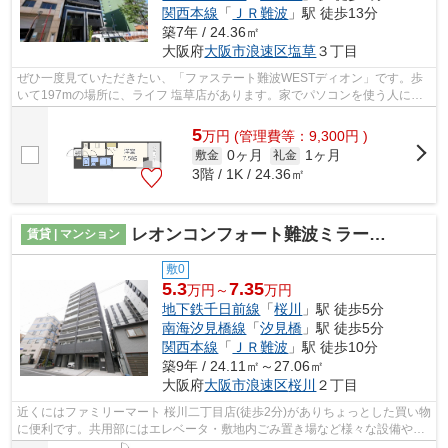
関西本線
「
ＪＲ難波
」駅 徒歩13分
築7年 / 24.36㎡
大阪府
大阪市浪速区
塩草
３丁目
ぜひ一度見ていただきたい、「ファステート難波WESTディオン」です。歩
いて197mの場所に、ライフ 塩草店があります。家でパソコンを使う人にぜ
ひご検討いただきたいインターネット有り...
5
万
円
(管理費等：9,300円 )
0ヶ月
1ヶ月
敷金
礼金
3階 / 1K / 24.36㎡
レオンコンフォート難波ミラージュ
賃貸 | マンション
敷0
5.3
7.35
万円～
万円
地下鉄千日前線
「
桜川
」駅 徒歩5分
南海汐見橋線
「
汐見橋
」駅 徒歩5分
関西本線
「
ＪＲ難波
」駅 徒歩10分
築9年 / 24.11㎡～27.06㎡
大阪府
大阪市浪速区
桜川
２丁目
近くにはファミリーマート 桜川二丁目店(徒歩2分)がありちょっとした買い物
に便利です。共用部にはエレベータ・敷地内ごみ置き場など様々な設備やサ
ービスが揃っているので便利です。...