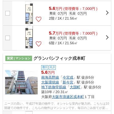
囲も広がります。駅から徒歩5分というア...
5.6
万
円
(管理費等：7,000円 )
0万円
0万円
敷金
礼金
2階 / 1K / 21.56㎡
5.7
万
円
(管理費等：7,000円 )
0万円
0万円
敷金
礼金
6階 / 1K / 21.56㎡
グランパシフィック戎本町
賃貸 | マンション
敷0
礼0
5.6
万円
南海高野線
「
今宮戎
」駅 徒歩5分
大阪環状線
「
新今宮
」駅 徒歩5分
地下鉄御堂筋線
「
大国町
」駅 徒歩5分
築10年 / 20.31㎡
大阪府
大阪市浪速区
戎本町
１丁目
ニーズの高い、平成27年築の物件で、オシャレな室内が魅力的。こちらは10
階建ての物件です。こちらの物件はマンションです。毎日のごみ捨てが楽に
なる敷地内ごみ置き場。ホームズ・ラ...