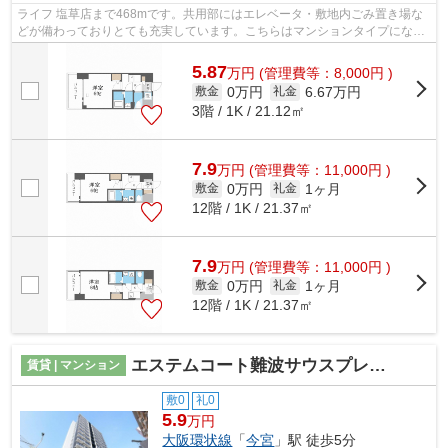
ライフ 塩草店まで468mです。共用部にはエレベータ・敷地内ごみ置き場な
どが備わっておりとても充実しています。こちらはマンションタイプになり
ます。暖かい日差しが差し込む、開放感...
5.87
万
円
(管理費等：8,000円 )
0万円
6.67万円
敷金
礼金
3階 / 1K / 21.12㎡
7.9
万
円
(管理費等：11,000円 )
0万円
1ヶ月
敷金
礼金
12階 / 1K / 21.37㎡
7.9
万
円
(管理費等：11,000円 )
0万円
1ヶ月
敷金
礼金
12階 / 1K / 21.37㎡
エステムコート難波サウスプレイスⅥラグジー
賃貸 | マンション
敷0
礼0
5.9
万円
大阪環状線
「
今宮
」駅 徒歩5分