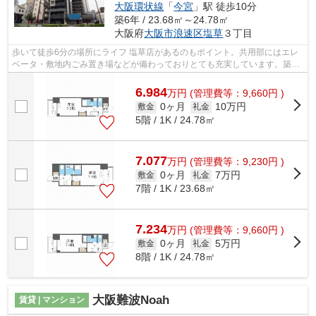
大阪環状線
「
今宮
」駅 徒歩10分
築6年 / 23.68㎡～24.78㎡
大阪府
大阪市浪速区
塩草
３丁目
歩いて徒歩6分の場所にライフ 塩草店があるのもポイント。共用部にはエレ
ベータ・敷地内ごみ置き場などが備わっておりとても充実しています。築6
年の物件で充実した毎日を過ごしません...
6.984
万
円
(管理費等：9,660円 )
0ヶ月
10万円
敷金
礼金
5階 / 1K / 24.78㎡
7.077
万
円
(管理費等：9,230円 )
0ヶ月
7万円
敷金
礼金
7階 / 1K / 23.68㎡
7.234
万
円
(管理費等：9,660円 )
0ヶ月
5万円
敷金
礼金
8階 / 1K / 24.78㎡
大阪難波Noah
賃貸 | マンション