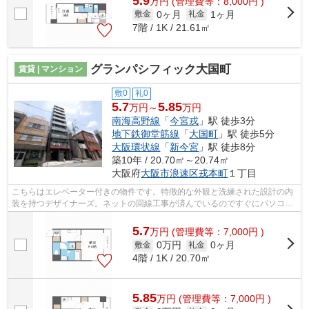
5.9
万
円
(管理費等：8,000円 )
0ヶ月
1ヶ月
敷金
礼金
7階 / 1K / 21.61㎡
グランパシフィック大国町
賃貸 | マンション
敷0
礼0
5.7
5.85
万円～
万円
南海高野線
「
今宮戎
」駅 徒歩3分
地下鉄御堂筋線
「
大国町
」駅 徒歩5分
大阪環状線
「
新今宮
」駅 徒歩8分
築10年 / 20.70㎡～20.74㎡
大阪府
大阪市浪速区
戎本町
１丁目
こちらはエレベーター付きの物件です。特徴的な外観と洗練された設計の内
装を持つデザイナーズ。ネットの回線工事が済んでいるのですぐにパソコン
が使えます。周辺には、徒歩3分で利用...
5.7
万
円
(管理費等：7,000円 )
0万円
0ヶ月
敷金
礼金
4階 / 1K / 20.70㎡
5.85
万
円
(管理費等：7,000円 )