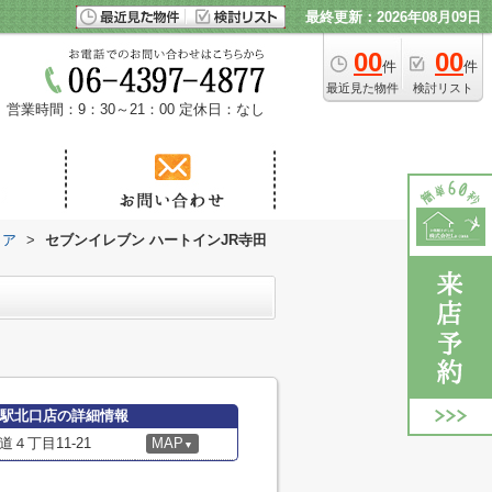
最終更新：2026年08月09日
00
00
件
件
最近見た物件
検討リスト
営業時間：9：30～21：00
定休日：なし
トア
>
セブンイレブン ハートインJR寺田
町駅北口店の詳細情報
４丁目11-21
MAP
▼