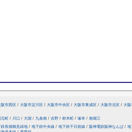
大阪市西区
/
大阪市淀川区
/
大阪市中央区
/
大阪市東成区
/
大阪市北区
/
大阪
岡元町
/
川口
/
大国
/
九条南
/
吉野
/
材木町
/
塚本
/
南堀江
下鉄長堀鶴見緑地
/
地下鉄中央線
/
地下鉄千日前線
/
阪神電鉄阪神なんば
/
地
東海道本線
/
東西線