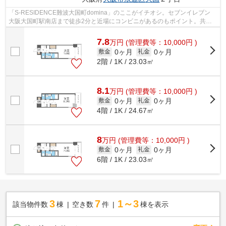
「S-RESIDENCE難波大国町domina」のここがイチオシ。セブンイレブン
大阪大国町駅南店まで徒歩2分と近場にコンビニがあるのもポイント。共用
部には敷地内ごみ置き場・エレベータなど様...
7.8
万
円
(管理費等：10,000円 )
0ヶ月
0ヶ月
敷金
礼金
2階 / 1K / 23.03㎡
8.1
万
円
(管理費等：10,000円 )
0ヶ月
0ヶ月
敷金
礼金
4階 / 1K / 24.67㎡
8
万
円
(管理費等：10,000円 )
0ヶ月
0ヶ月
敷金
礼金
6階 / 1K / 23.03㎡
3
7
1～3
該当物件数
棟
空き数
件
棟を表示