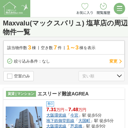
お気に入り
閲覧履歴
Maxvalu(マックスバリュ) 塩草店の周辺
物件一覧
3
7
1～3
該当物件数
棟
空き数
件
棟を表示
変更
絞り込み条件：
なし
空室のみ
エスリード難波AGREA
賃貸 | マンション
敷0
7.31
7.48
万円～
万円
大阪環状線
「
今宮
」駅 徒歩5分
地下鉄御堂筋線
「
大国町
」駅 徒歩5分
大阪環状線
「
芦原橋
」駅 徒歩9分