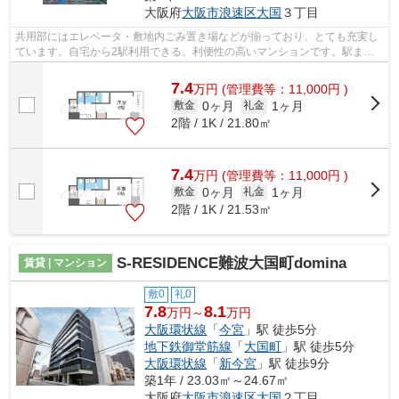
大阪府
大阪市浪速区
大国
３丁目
共用部にはエレベータ・敷地内ごみ置き場などが揃っており、とても充実し
ています。自宅から2駅利用できる、利便性の高いマンションです。駅まで
徒歩3分の立地が魅力的な、利便性の高...
7.4
万
円
(管理費等：11,000円 )
0ヶ月
1ヶ月
敷金
礼金
2階 / 1K / 21.80㎡
7.4
万
円
(管理費等：11,000円 )
0ヶ月
1ヶ月
敷金
礼金
2階 / 1K / 21.53㎡
S-RESIDENCE難波大国町domina
賃貸 | マンション
敷0
礼0
7.8
8.1
万円～
万円
大阪環状線
「
今宮
」駅 徒歩5分
地下鉄御堂筋線
「
大国町
」駅 徒歩5分
大阪環状線
「
新今宮
」駅 徒歩9分
築1年 / 23.03㎡～24.67㎡
大阪府
大阪市浪速区
大国
２丁目