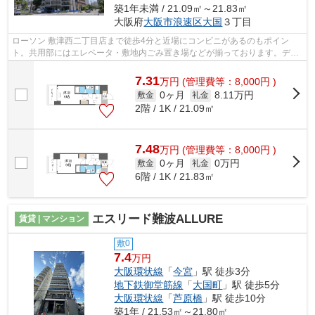
築1年未満 / 21.09㎡～21.83㎡
大阪府
大阪市浪速区
大国
３丁目
ローソン 敷津西二丁目店まで徒歩4分と近場にコンビニがあるのもポイン
ト。共用部にはエレベータ・敷地内ごみ置き場などが揃っております。デザ
イナーズ物件は独創的で、ご好評いただ...
7.31
万
円
(管理費等：8,000円 )
0ヶ月
8.11万円
敷金
礼金
2階 / 1K / 21.09㎡
7.48
万
円
(管理費等：8,000円 )
0ヶ月
0万円
敷金
礼金
6階 / 1K / 21.83㎡
エスリード難波ALLURE
賃貸 | マンション
敷0
7.4
万円
大阪環状線
「
今宮
」駅 徒歩3分
地下鉄御堂筋線
「
大国町
」駅 徒歩5分
大阪環状線
「
芦原橋
」駅 徒歩10分
築1年 / 21.53㎡～21.80㎡