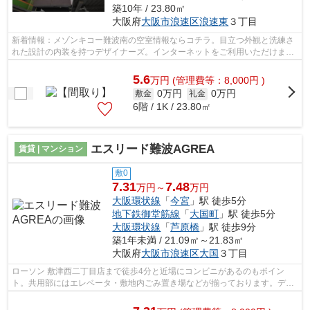
築10年 / 23.80㎡
大阪府
大阪市浪速区
浪速東
３丁目
新着情報：メゾンキコー難波南の空室情報ならコチラ。目立つ外観と洗練さ
れた設計の内装を持つデザイナーズ。インターネットをご利用いただけま
す。徒歩5分に駅がある物件です。できる...
5.6
万
円
(管理費等：8,000円 )
0万円
0万円
敷金
礼金
6階 / 1K / 23.80㎡
エスリード難波AGREA
賃貸 | マンション
敷0
7.31
7.48
万円～
万円
大阪環状線
「
今宮
」駅 徒歩5分
地下鉄御堂筋線
「
大国町
」駅 徒歩5分
大阪環状線
「
芦原橋
」駅 徒歩9分
築1年未満 / 21.09㎡～21.83㎡
大阪府
大阪市浪速区
大国
３丁目
ローソン 敷津西二丁目店まで徒歩4分と近場にコンビニがあるのもポイン
ト。共用部にはエレベータ・敷地内ごみ置き場などが揃っております。デザ
イナーズ物件は独創的で、ご好評いただ...