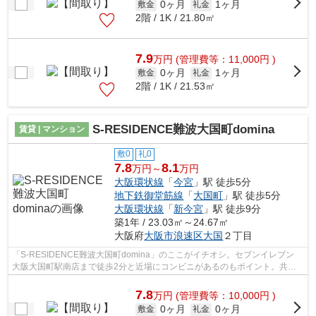
0ヶ月
1ヶ月
敷金
礼金
2階 / 1K / 21.80㎡
7.9
万
円
(管理費等：11,000円 )
0ヶ月
1ヶ月
敷金
礼金
2階 / 1K / 21.53㎡
S-RESIDENCE難波大国町domina
賃貸 | マンション
敷0
礼0
7.8
8.1
万円～
万円
大阪環状線
「
今宮
」駅 徒歩5分
地下鉄御堂筋線
「
大国町
」駅 徒歩5分
大阪環状線
「
新今宮
」駅 徒歩9分
築1年 / 23.03㎡～24.67㎡
大阪府
大阪市浪速区
大国
２丁目
「S-RESIDENCE難波大国町domina」のここがイチオシ。セブンイレブン
大阪大国町駅南店まで徒歩2分と近場にコンビニがあるのもポイント。共用
部には敷地内ごみ置き場・エレベータなど様...
7.8
万
円
(管理費等：10,000円 )
0ヶ月
0ヶ月
敷金
礼金