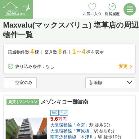
お気に入り
閲覧履歴
Maxvalu(マックスバリュ) 塩草店の周辺
物件一覧
4
8
1～4
該当物件数
棟
空き数
件
棟を表示
変更
絞り込み条件：
なし
空室のみ
メゾンキコー難波南
賃貸 | マンション
敷0
礼0
5.6
万円
大阪環状線
「
今宮
」駅 徒歩5分
大阪環状線
「
芦原橋
」駅 徒歩8分
南海汐見橋線
「
木津川
」駅 徒歩10分