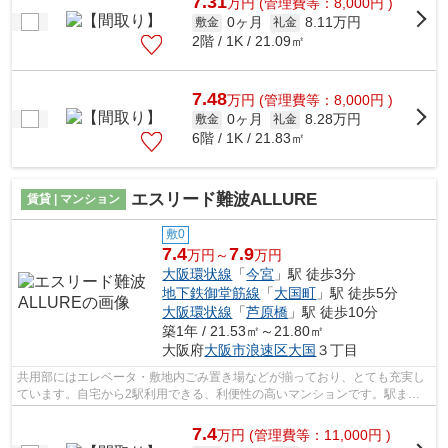
7.31
万
円
(管理費等：8,000円 )
0ヶ月
8.11万円
敷金
礼金
2階 / 1K / 21.09㎡
7.48
万
円
(管理費等：8,000円 )
0ヶ月
8.28万円
敷金
礼金
6階 / 1K / 21.83㎡
エスリード難波ALLURE
賃貸 | マンション
敷0
7.4
7.9
万円～
万円
大阪環状線
「
今宮
」駅 徒歩3分
地下鉄御堂筋線
「
大国町
」駅 徒歩5分
大阪環状線
「
芦原橋
」駅 徒歩10分
築1年 / 21.53㎡～21.80㎡
大阪府
大阪市浪速区
大国
３丁目
共用部にはエレベータ・敷地内ごみ置き場などが揃っており、とても充実し
ています。自宅から2駅利用できる、利便性の高いマンションです。駅まで
徒歩3分の立地が魅力的な、利便性の高...
7.4
万
円
(管理費等：11,000円 )