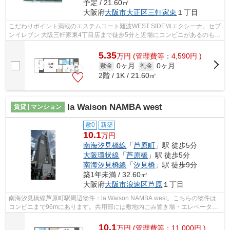
予定 / 21.60㎡
大阪府
大阪市大正区
三軒家東
１丁目
こだわりポイント満載のエステムコート難波WEST SIDEⅦエクシーナ。セブ
ンイレブン 大阪三軒家東4丁目店まで徒歩5分と近場にコンビニがあるのもポ
イント。共用部にはエレベータ・敷地内...
5.35
万
円
(管理費等：4,590円 )
0ヶ月
0ヶ月
敷金
礼金
2階 / 1K / 21.60㎡
la Waison NAMBA west
賃貸 | マンション
敷0
新築
10.1
万円
南海汐見橋線
「
芦原町
」駅 徒歩5分
大阪環状線
「
芦原橋
」駅 徒歩5分
南海汐見橋線
「
汐見橋
」駅 徒歩9分
築1年未満 / 32.60㎡
大阪府
大阪市浪速区
芦原
１丁目
南海汐見橋線芦原町駅周辺物件：la Waison NAMBA west。こちらの物件は
コンビニまで96mにあります。共用部には敷地内ごみ置き場・エレベータな
ど様々な設備やサービスが揃っているので...
10.1
万
円
(管理費等：11,000円 )