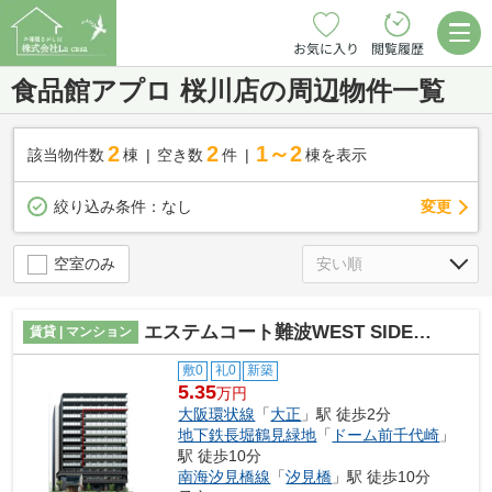
お気に入り
閲覧履歴
食品館アプロ 桜川店の周辺物件一覧
2
2
1～2
該当物件数
棟
空き数
件
棟を表示
変更
絞り込み条件：
なし
空室のみ
エステムコート難波WEST SIDEⅦエクシーナ
賃貸 | マンション
敷0
礼0
新築
5.35
万円
大阪環状線
「
大正
」駅 徒歩2分
地下鉄長堀鶴見緑地
「
ドーム前千代崎
」
駅 徒歩10分
南海汐見橋線
「
汐見橋
」駅 徒歩10分