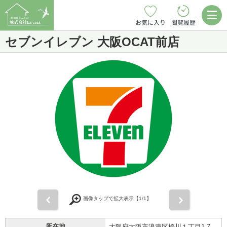
お気に入り
閲覧履歴
セブンイレブン 大阪OCAT前店
前
次
画像タップで拡大表示【
1
/1】
所在地
大阪府大阪市浪速区桜川１丁目1-7