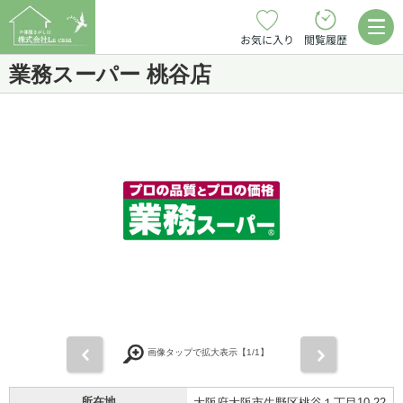
お気に入り
閲覧履歴
業務スーパー 桃谷店
前
次
画像タップで拡大表示【
1
/1】
所在地
大阪府大阪市生野区桃谷１丁目10-22