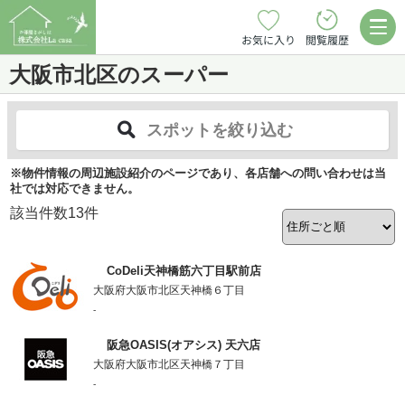
お気に入り
閲覧履歴
大阪市北区のスーパー
スポットを絞り込む
※物件情報の周辺施設紹介のページであり、各店舗への問い合わせは当
社では対応できません。
該当件数
13
件
CoDeli天神橋筋六丁目駅前店
大阪府大阪市北区天神橋６丁目
-
阪急OASIS(オアシス) 天六店
大阪府大阪市北区天神橋７丁目
-