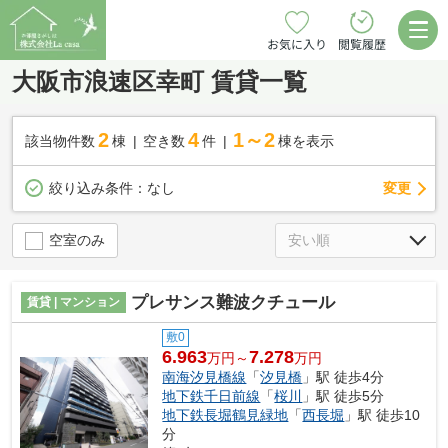
お気に入り
閲覧履歴
大阪市浪速区幸町 賃貸一覧
2
4
1～2
該当物件数
棟
空き数
件
棟を表示
変更
絞り込み条件：
なし
空室のみ
プレサンス難波クチュール
賃貸 | マンション
敷0
6.963
7.278
万円～
万円
南海汐見橋線
「
汐見橋
」駅 徒歩4分
地下鉄千日前線
「
桜川
」駅 徒歩5分
地下鉄長堀鶴見緑地
「
西長堀
」駅 徒歩10
分