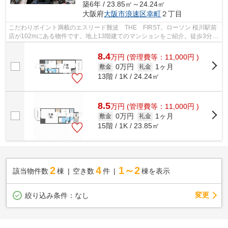
築6年 / 23.85㎡～24.24㎡
大阪府
大阪市浪速区
幸町
２丁目
こだわりポイント満載のエスリード難波 THE FIRST。ローソン 桜川駅前
店が102mにある物件です。地上13階建てのマンションをご紹介。徒歩3分に
駅がある物件です。地域の物件情報を数...
8.4
万
円
(管理費等：11,000円 )
0万円
1ヶ月
敷金
礼金
13階 / 1K / 24.24㎡
8.5
万
円
(管理費等：11,000円 )
0万円
1ヶ月
敷金
礼金
15階 / 1K / 23.85㎡
2
4
1～2
該当物件数
棟
空き数
件
棟を表示
変更
絞り込み条件：
なし