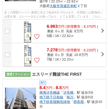
築7年 / 22.23㎡～22.62㎡
大阪府
大阪市浪速区
幸町
２丁目
近くの関西スーパー 南堀江店まで徒歩4分で行けます。共用部には敷地内ご
み置き場・エレベータなどが揃っており、とても充実しています。こちらは
初期費用をカードでお支払いいただけ...
6.963
万
円
(管理費等：8,370円 )
0ヶ月
8万円
敷金
礼金
5階 / 1K / 22.62㎡
7.278
万
円
(管理費等：8,220円 )
0ヶ月
10.8万円
敷金
礼金
7階 / 1K / 22.23㎡
エスリード難波THE FIRST
賃貸 | マンション
敷0
8.4
8.5
万円～
万円
南海汐見橋線
「
汐見橋
」駅 徒歩3分
地下鉄千日前線
「
桜川
」駅 徒歩5分
地下鉄長堀鶴見緑地
「
西長堀
」駅 徒歩10
分