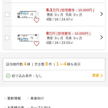
8.1
万
円
(管理費等：10,000円 )
0ヶ月
0ヶ月
敷金
礼金
4階 / 1K / 24.67㎡
8
万
円
(管理費等：10,000円 )
0ヶ月
0ヶ月
敷金
礼金
6階 / 1K / 23.03㎡
4
8
1～4
該当物件数
棟
空き数
件
棟を表示
変更
絞り込み条件：
なし
更新情報
単身向け
お客様の声
カップル向け