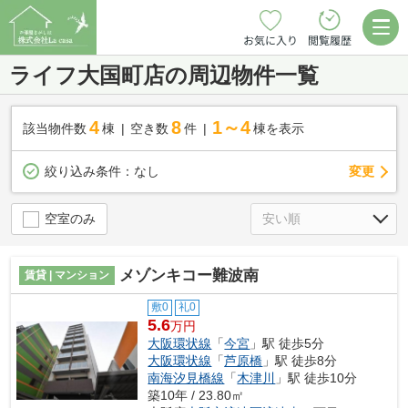
お気に入り
閲覧履歴
ライフ大国町店の周辺物件一覧
4
8
1～4
該当物件数
棟
空き数
件
棟を表示
変更
絞り込み条件：
なし
空室のみ
メゾンキコー難波南
賃貸 | マンション
敷0
礼0
5.6
万円
大阪環状線
「
今宮
」駅 徒歩5分
大阪環状線
「
芦原橋
」駅 徒歩8分
南海汐見橋線
「
木津川
」駅 徒歩10分
築10年 / 23.80㎡