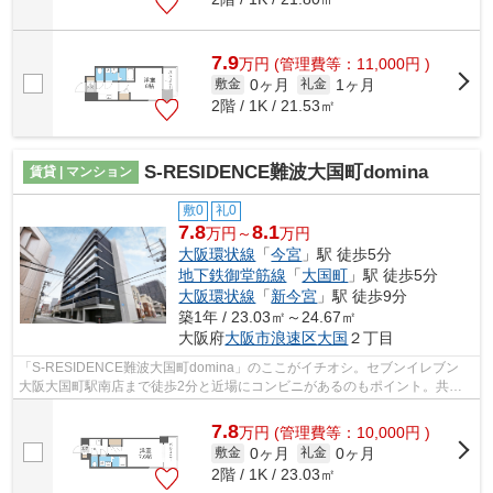
7.9
万
円
(管理費等：11,000円 )
0ヶ月
1ヶ月
敷金
礼金
2階 / 1K / 21.53㎡
S-RESIDENCE難波大国町domina
賃貸 | マンション
敷0
礼0
7.8
8.1
万円～
万円
大阪環状線
「
今宮
」駅 徒歩5分
地下鉄御堂筋線
「
大国町
」駅 徒歩5分
大阪環状線
「
新今宮
」駅 徒歩9分
築1年 / 23.03㎡～24.67㎡
大阪府
大阪市浪速区
大国
２丁目
「S-RESIDENCE難波大国町domina」のここがイチオシ。セブンイレブン
大阪大国町駅南店まで徒歩2分と近場にコンビニがあるのもポイント。共用
部には敷地内ごみ置き場・エレベータなど様...
7.8
万
円
(管理費等：10,000円 )
0ヶ月
0ヶ月
敷金
礼金
2階 / 1K / 23.03㎡