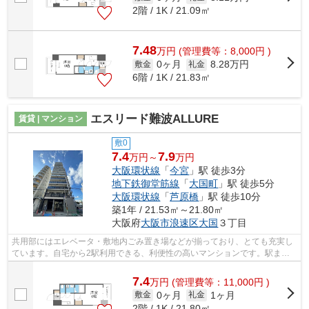
2階 / 1K / 21.09㎡
7.48
万
円
(管理費等：8,000円 )
0ヶ月
8.28万円
敷金
礼金
6階 / 1K / 21.83㎡
エスリード難波ALLURE
賃貸 | マンション
敷0
7.4
7.9
万円～
万円
大阪環状線
「
今宮
」駅 徒歩3分
地下鉄御堂筋線
「
大国町
」駅 徒歩5分
大阪環状線
「
芦原橋
」駅 徒歩10分
築1年 / 21.53㎡～21.80㎡
大阪府
大阪市浪速区
大国
３丁目
共用部にはエレベータ・敷地内ごみ置き場などが揃っており、とても充実し
ています。自宅から2駅利用できる、利便性の高いマンションです。駅まで
徒歩3分の立地が魅力的な、利便性の高...
7.4
万
円
(管理費等：11,000円 )
0ヶ月
1ヶ月
敷金
礼金
2階 / 1K / 21.80㎡