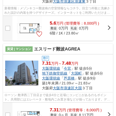
大阪府
大阪市浪速区
浪速東
３丁目
新着情報：メゾンキコー難波南の空室情報ならコチラ。目立つ外観と洗練さ
れた設計の内装を持つデザイナーズ。インターネットをご利用いただけま
す。徒歩5分に駅がある物件です。できる...
5.6
万
円
(管理費等：8,000円 )
0万円
0万円
敷金
礼金
6階 / 1K / 23.80㎡
エスリード難波AGREA
賃貸 | マンション
敷0
7.31
7.48
万円～
万円
大阪環状線
「
今宮
」駅 徒歩5分
地下鉄御堂筋線
「
大国町
」駅 徒歩5分
大阪環状線
「
芦原橋
」駅 徒歩9分
築1年未満 / 21.09㎡～21.83㎡
大阪府
大阪市浪速区
大国
３丁目
ローソン 敷津西二丁目店まで徒歩4分と近場にコンビニがあるのもポイン
ト。共用部にはエレベータ・敷地内ごみ置き場などが揃っております。デザ
イナーズ物件は独創的で、ご好評いただ...
7.31
万
円
(管理費等：8,000円 )
0ヶ月
8.11万円
敷金
礼金