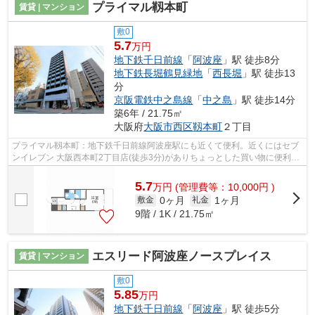
プライマル靱本町
賃貸 | マンション
敷0
5.7
万円
地下鉄千日前線
「
阿波座
」駅 徒歩8分
地下鉄長堀鶴見緑地
「
西長堀
」駅 徒歩13
分
京阪電鉄中之島線
「
中之島
」駅 徒歩14分
築6年 / 21.75㎡
大阪府
大阪市西区
靱本町
２丁目
プライマル靱本町：地下鉄千日前線阿波座駅にも近くて便利。近くにはセブ
ンイレブン 大阪西本町2丁目店(徒歩3分)がありちょっとした買い物に便利で
す。共用部にはエレベータ・敷地内ご...
5.7
万
円
(管理費等：10,000円 )
0ヶ月
1ヶ月
敷金
礼金
9階 / 1K / 21.75㎡
エスリード阿波座ノースプレイス
賃貸 | マンション
敷0
5.85
万円
地下鉄千日前線
「
阿波座
」駅 徒歩5分