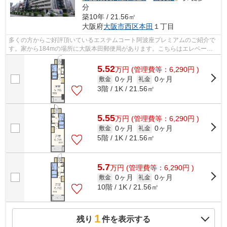
分
築10年 / 21.56㎡
大阪府
大阪市西区
本田
１丁目
多くの方からご好評頂いているエステムコート阿波座プレミアムのご紹介で
す。家から184mの場所に大阪本田郵便局があります。こちらはエレベータ
ー付きの物件です。外観タイル張りは、...
5.52
万
円
(管理費等：6,290円 )
0ヶ月
0ヶ月
敷金
礼金
3階 / 1K / 21.56㎡
5.55
万
円
(管理費等：6,290円 )
0ヶ月
0ヶ月
敷金
礼金
5階 / 1K / 21.56㎡
5.7
万
円
(管理費等：6,290円 )
0ヶ月
0ヶ月
敷金
礼金
10階 / 1K / 21.56㎡
1
残り
件を表示する