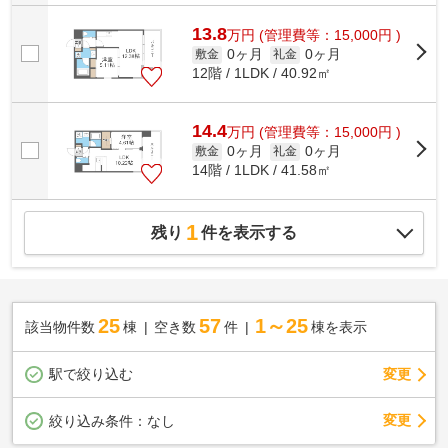
13.8
万
円
(管理費等：15,000円 )
0ヶ月
0ヶ月
敷金
礼金
12階 / 1LDK / 40.92㎡
14.4
万
円
(管理費等：15,000円 )
0ヶ月
0ヶ月
敷金
礼金
14階 / 1LDK / 41.58㎡
1
残り
件を表示する
25
57
1～25
該当物件数
棟
空き数
件
棟を表示
駅で絞り込む
変更
変更
絞り込み条件：
なし