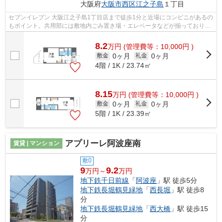
大阪府
大阪市西区
江之子島
１丁目
セブンイレブン 大阪江之子島1丁目店まで徒歩1分と近場にコンビニがあるの
もポイント。共用部には敷地内ごみ置き場・エレベータなどが揃っておりま
す。外観タイル張りは、マンションの...
8.2
万
円
(管理費等：10,000円 )
0ヶ月
0ヶ月
敷金
礼金
4階 / 1K / 23.74㎡
8.15
万
円
(管理費等：10,000円 )
0ヶ月
0ヶ月
敷金
礼金
5階 / 1K / 23.39㎡
アプリーレ阿波座南
賃貸 | マンション
敷0
9
9.2
万円～
万円
地下鉄千日前線
「
阿波座
」駅 徒歩5分
地下鉄長堀鶴見緑地
「
西長堀
」駅 徒歩8
分
地下鉄長堀鶴見緑地
「
西大橋
」駅 徒歩15
分