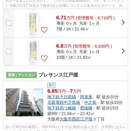
ぜひ一度見ていただきたい、「プレリス阿波座Bloom」です。セブンイレブ
ン 大阪川口2丁目店まで徒歩1分と近場にコンビニがあるのもポイント。共用
部には敷地内ごみ置き場・エレベータ...
6.71
万
円
(管理費等：6,710円 )
0ヶ月
1ヶ月
敷金
礼金
7階 / 1K / 21.46㎡
6.8
万
円
(管理費等：6,830円 )
0ヶ月
1ヶ月
敷金
礼金
10階 / 1K / 21.83㎡
プレサンス江戸堀
賃貸 | マンション
敷0
6.85
7
万円～
万円
地下鉄千日前線
「
阿波座
」駅 徒歩10分
京阪電鉄中之島線
「
中之島
」駅 徒歩10分
地下鉄四つ橋線
「
肥後橋
」駅 徒歩15分
築9年 / 21.66㎡～22.42㎡
大阪府
大阪市西区
江戸堀
３丁目
歩いて452mの場所に、BIO-RAL(ビオラル) 靭店があります。共用部にはエレ