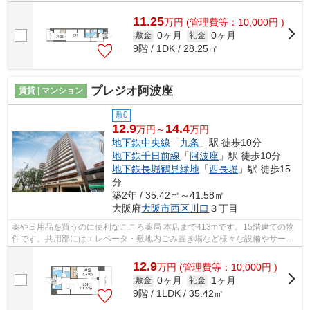
11.25
万
円
(管理費等：10,000円 )
0ヶ月
0ヶ月
敷金
礼金
9階 / 1DK / 28.25㎡
プレジオ阿波座
賃貸 | マンション
敷0
12.9
14.4
万円～
万円
地下鉄中央線
「
九条
」駅 徒歩10分
地下鉄千日前線
「
阿波座
」駅 徒歩10分
地下鉄長堀鶴見緑地
「
西長堀
」駅 徒歩15
分
築2年 / 35.42㎡～41.58㎡
大阪府
大阪市西区
川口
３丁目
薬や日用品を買うのに便利なこころ薬局 本店まで413mです。15階建ての物
件です。共用部にはエレベータ・敷地内ごみ置き場など様々な設備やサービ
スが揃っているので便利です。通信速度...
12.9
万
円
(管理費等：10,000円 )
0ヶ月
1ヶ月
敷金
礼金
9階 / 1LDK / 35.42㎡