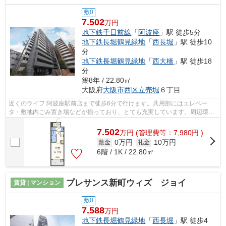
敷0
7.502
万円
地下鉄千日前線
「
阿波座
」駅 徒歩5分
地下鉄長堀鶴見緑地
「
西長堀
」駅 徒歩10
分
地下鉄長堀鶴見緑地
「
西大橋
」駅 徒歩18
分
築8年 / 22.80㎡
大阪府
大阪市西区
立売堀
６丁目
近くのライフ 阿波座駅前店まで徒歩6分で行けます。共用部にはエレベー
タ・敷地内ごみ置き場などが揃っており、とても充実しています。周辺環境
とマッチした、おしゃれな住環境のデザ...
7.502
万
円
(管理費等：7,980円 )
0万円
10万円
敷金
礼金
6階 / 1K / 22.80㎡
プレサンス新町ウィズ ジョイ
賃貸 | マンション
敷0
7.588
万円
地下鉄長堀鶴見緑地
「
西長堀
」駅 徒歩4