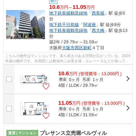
敷0
10.6
11.05
万円～
万円
地下鉄長堀鶴見緑地
「
西長堀
」駅 徒歩5
分
地下鉄千日前線
「
阿波座
」駅 徒歩9分
地下鉄長堀鶴見緑地
「
西大橋
」駅 徒歩13
分
築2年 / 29.79㎡～31.59㎡
大阪府
大阪市西区
新町
４丁目
こちらの物件はマンションです。落ち着きのある空間が広がっている、2024
年築の物件です。共用部には敷地内ごみ置き場・エレベータなどが揃ってお
ります。インターネットをご利用いた...
10.6
万
円
(管理費等：13,000円 )
0ヶ月
1ヶ月
敷金
礼金
4階 / 1LDK / 29.79㎡
11.05
万
円
(管理費等：13,000円 )
0ヶ月
1ヶ月
敷金
礼金
4階 / 1LDK / 31.59㎡
プレサンス立売堀ベルヴィル
賃貸 | マンション