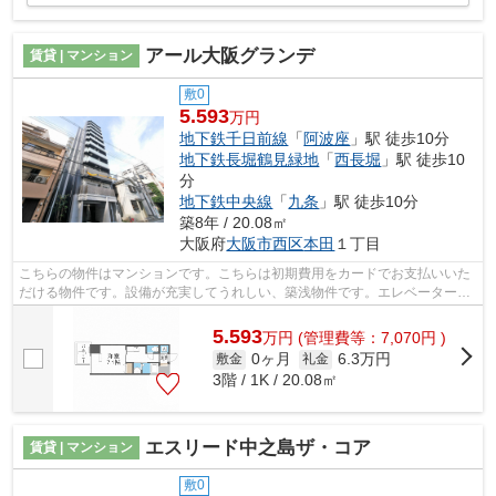
アール大阪グランデ
賃貸 | マンション
敷0
5.593
万円
地下鉄千日前線
「
阿波座
」駅 徒歩10分
地下鉄長堀鶴見緑地
「
西長堀
」駅 徒歩10
分
地下鉄中央線
「
九条
」駅 徒歩10分
築8年 / 20.08㎡
大阪府
大阪市西区
本田
１丁目
こちらの物件はマンションです。こちらは初期費用をカードでお支払いいた
だける物件です。設備が充実してうれしい、築浅物件です。エレベーターが
ある物件です。大阪市西区エリアにあ...
5.593
万
円
(管理費等：7,070円 )
0ヶ月
6.3万円
敷金
礼金
3階 / 1K / 20.08㎡
エスリード中之島ザ・コア
賃貸 | マンション
敷0