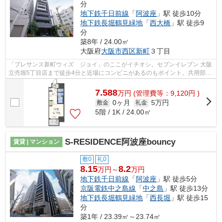
分
地下鉄千日前線
「
阿波座
」駅 徒歩10分
地下鉄長堀鶴見緑地
「
西大橋
」駅 徒歩9
分
築8年 / 24.00㎡
大阪府
大阪市西区
新町
３丁目
「プレサンス新町ウィズ ジョイ」のここがイチオシ。セブンイレブン 大阪
立売堀5丁目店まで徒歩4分と近場にコンビニがあるのもポイント。共用部に
は敷地内ごみ置き場・エレベータなど...
7.588
万
円
(管理費等：9,120円 )
0ヶ月
5万円
敷金
礼金
5階 / 1K / 24.00㎡
S-RESIDENCE阿波座bouncy
賃貸 | マンション
敷0
礼0
8.15
8.2
万円～
万円
地下鉄千日前線
「
阿波座
」駅 徒歩5分
京阪電鉄中之島線
「
中之島
」駅 徒歩13分
地下鉄長堀鶴見緑地
「
西長堀
」駅 徒歩15
分
築1年 / 23.39㎡～23.74㎡