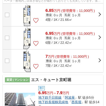
ベータ・敷地内ごみ置き場などが備わっておりとても充実しています。落ち
着いた街並みにフィットする外観タイ...
6.85
万
円
(管理費等：11,000円 )
0ヶ月
1ヶ月
敷金
礼金
4階 / 1K / 21.66㎡
6.95
万
円
(管理費等：11,000円 )
0ヶ月
1ヶ月
敷金
礼金
6階 / 1K / 22.42㎡
7
万
円
(管理費等：11,000円 )
0ヶ月
1ヶ月
敷金
礼金
7階 / 1K / 22.42㎡
エス・キュート京町堀
賃貸 | マンション
敷0
6.95
7.9
万円～
万円
地下鉄千日前線
「
阿波座
」駅 徒歩5分
地下鉄長堀鶴見緑地
「
西長堀
」駅 徒歩14