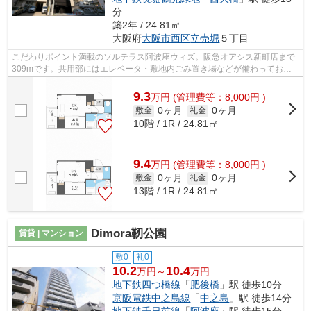
分
築2年 / 24.81㎡
大阪府
大阪市西区
立売堀
５丁目
こだわりポイント満載のソルテラス阿波座ウィズ。阪急オアシス新町店まで
309mです。共用部にはエレベータ・敷地内ごみ置き場などが備わっており
とても充実しています。こちらの物件は...
9.3
万
円
(管理費等：8,000円 )
0ヶ月
0ヶ月
敷金
礼金
10階 / 1R / 24.81㎡
9.4
万
円
(管理費等：8,000円 )
0ヶ月
0ヶ月
敷金
礼金
13階 / 1R / 24.81㎡
Dimora靭公園
賃貸 | マンション
敷0
礼0
10.2
10.4
万円～
万円
地下鉄四つ橋線
「
肥後橋
」駅 徒歩10分
京阪電鉄中之島線
「
中之島
」駅 徒歩14分