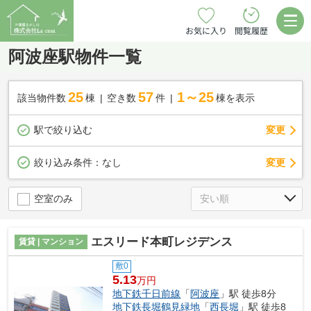
お気に入り
閲覧履歴
阿波座駅物件一覧
25
57
1～25
該当物件数
棟
空き数
件
棟を表示
駅で絞り込む
変更
変更
絞り込み条件：
なし
空室のみ
エスリード本町レジデンス
賃貸 | マンション
敷0
5.13
万円
地下鉄千日前線
「
阿波座
」駅 徒歩8分
地下鉄長堀鶴見緑地
「
西長堀
」駅 徒歩8