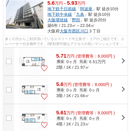
5.6
5.93
万円～
万円
地下鉄千日前線
「
阿波座
」駅 徒歩10分
地下鉄中央線
「
九条
」駅 徒歩10分
大阪環状線
「
野田
」駅 徒歩20分
築6年 / 21.23㎡～22.04㎡
大阪府
大阪市西区
川口
３丁目
多くの方からご好評頂いているエスリード中之島ザ・コアのご紹介です。エ
レベーター付き物件です。2駅利用可能なアクセスの良いマンションです。
敷地内にはキレイなゴミ捨て場も設けら...
5.71
万
円
(管理費等：8,000円 )
0ヶ月
6.51万円
敷金
礼金
2階 / 1K / 21.97㎡
5.6
万
円
(管理費等：8,000円 )
0ヶ月
0ヶ月
敷金
礼金
3階 / 1K / 21.66㎡
5.61
万
円
(管理費等：8,000円 )
0ヶ月
0ヶ月
敷金
礼金
4階 / 1K / 21.23㎡