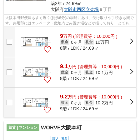
築2年 / 24.69㎡
大阪府
大阪市西区
立売堀
６丁目
大阪本田郵便局もすぐ近く(徒歩6分)の場所にあり、受け取りや手続きも楽で
す。共用部にはエレベータ・敷地内ごみ置き場などが揃っており、とても充
実しています。2駅利用可能な物件で...
9
万
円
(管理費等：10,000円 )
0ヶ月
10万円
敷金
礼金
8階 / 1DK / 24.69㎡
9.1
万
円
(管理費等：10,000円 )
0ヶ月
10.1万円
敷金
礼金
8階 / 1DK / 24.69㎡
9.2
万
円
(管理費等：10,000円 )
0ヶ月
10.2万円
敷金
礼金
9階 / 1DK / 24.69㎡
WORVE大阪本町
賃貸 | マンション
敷0
礼0