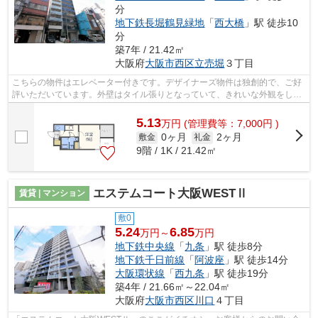
分
地下鉄長堀鶴見緑地
「
西大橋
」駅 徒歩10
分
築7年 / 21.42㎡
大阪府
大阪市西区
立売堀
３丁目
こちらの物件はエレベーター付きです。デザイナーズ物件は独創的で、ご好
評いただいています。外壁はタイル張りとなっていて、きれいな外観をして
います。築3年の物件です。ホームズ・...
5.13
万
円
(管理費等：7,000円 )
0ヶ月
2ヶ月
敷金
礼金
9階 / 1K / 21.42㎡
エステムコート大阪WESTⅡ
賃貸 | マンション
敷0
5.24
6.85
万円～
万円
地下鉄中央線
「
九条
」駅 徒歩8分
地下鉄千日前線
「
阿波座
」駅 徒歩14分
大阪環状線
「
西九条
」駅 徒歩19分
築4年 / 21.66㎡～22.04㎡
大阪府
大阪市西区
川口
４丁目