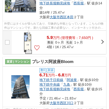
地下鉄長堀鶴見緑地
「
西長堀
」駅 徒歩14
分
築14年 / 25.47㎡
大阪府
大阪市西区
本田
２丁目
外壁にはタイルが張られてあり、印象的な外観となっています。こちらの物
件はマンションです。新たな回線工事の必要ない、インターネット付きの物
件です。こちらは徒歩10分に立地する...
5.9
万
円
(管理費等：7,650円 )
0ヶ月
1ヶ月
敷金
礼金
4階 / 1K / 25.47㎡
プレリス阿波座Bloom
賃貸 | マンション
敷0
新築
6.71
6.8
万円～
万円
地下鉄千日前線
「
阿波座
」駅 徒歩10分
地下鉄中央線
「
九条
」駅 徒歩10分
地下鉄長堀鶴見緑地
「
西長堀
」駅 徒歩15
分
予定 / 21.46㎡～21.83㎡
大阪府
大阪市西区
川口
２丁目