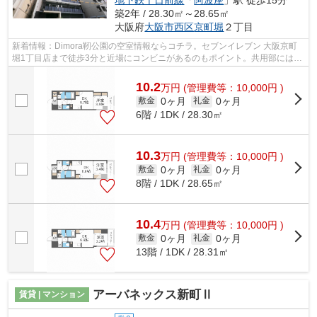
地下鉄千日前線
「
阿波座
」駅 徒歩15分
築2年 / 28.30㎡～28.65㎡
大阪府
大阪市西区
京町堀
２丁目
新着情報：Dimora靭公園の空室情報ならコチラ。セブンイレブン 大阪京町
堀1丁目店まで徒歩3分と近場にコンビニがあるのもポイント。共用部には敷
地内ごみ置き場・エレベータなどが揃っ...
10.2
万
円
(管理費等：10,000円 )
0ヶ月
0ヶ月
敷金
礼金
6階 / 1DK / 28.30㎡
10.3
万
円
(管理費等：10,000円 )
0ヶ月
0ヶ月
敷金
礼金
8階 / 1DK / 28.65㎡
10.4
万
円
(管理費等：10,000円 )
0ヶ月
0ヶ月
敷金
礼金
13階 / 1DK / 28.31㎡
アーバネックス新町Ⅱ
賃貸 | マンション