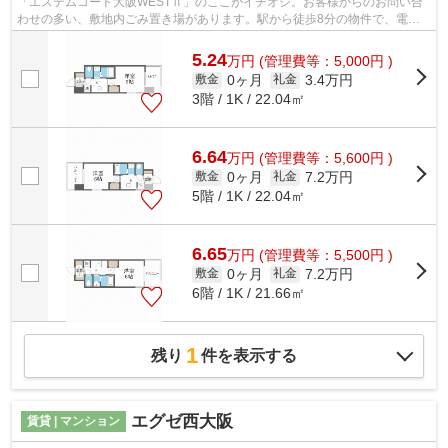
「エステムコート大阪WESTⅡ」のここがイチオシ。お客様からのお問い合
わせの多い、敷地内ごみ置き場があります。駅から徒歩8分の物件で、電車
での通勤にも便利な立地です。13階建ての...
5.24
万
円
(管理費等：5,000円 )
0ヶ月
3.4万円
敷金
礼金
3階 / 1K / 22.04㎡
6.64
万
円
(管理費等：5,600円 )
0ヶ月
7.2万円
敷金
礼金
5階 / 1K / 22.04㎡
6.65
万
円
(管理費等：5,500円 )
0ヶ月
7.2万円
敷金
礼金
6階 / 1K / 21.66㎡
1
残り
件を表示する
エグゼ西大阪
賃貸 | マンション