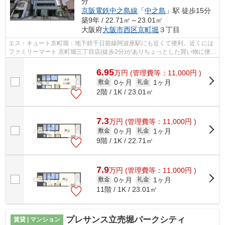
分
京阪電鉄中之島線
「
中之島
」駅 徒歩15分
築9年 / 22.71㎡～23.01㎡
大阪府
大阪市西区
京町堀
３丁目
エス・キュート京町堀：地下鉄千日前線阿波座駅にも近くて便利。近くには
ファミリーマート 京町堀三丁目店(徒歩2分)がありちょっとした買い物に便利
です。共用部には敷地内ごみ置き場...
6.95
万
円
(管理費等：11,000円 )
0ヶ月
1ヶ月
敷金
礼金
2階 / 1K / 23.01㎡
7.3
万
円
(管理費等：11,000円 )
0ヶ月
1ヶ月
敷金
礼金
9階 / 1K / 22.71㎡
7.9
万
円
(管理費等：11,000円 )
0ヶ月
1ヶ月
敷金
礼金
11階 / 1K / 23.01㎡
プレサンス立売堀パークシティ
賃貸 | マンション