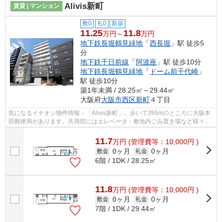
Alivis新町
賃貸 | マンション
敷0
礼0
新築
11.25
11.8
万円～
万円
地下鉄長堀鶴見緑地
「
西長堀
」駅 徒歩5
分
地下鉄千日前線
「
阿波座
」駅 徒歩10分
地下鉄長堀鶴見緑地
「
ドーム前千代崎
」
駅 徒歩10分
築1年未満 / 28.25㎡～29.44㎡
大阪府
大阪市西区
新町
４丁目
気になるイチオシ物件情報：「Alivis新町」。歩いて395mのところに大阪本
田郵便局があります。共用部にはエレベータ・敷地内ごみ置き場など様々な
設備やサービスが揃っているので便利...
11.7
万
円
(管理費等：10,000円 )
0ヶ月
0ヶ月
敷金
礼金
6階 / 1DK / 28.25㎡
11.8
万
円
(管理費等：10,000円 )
0ヶ月
0ヶ月
敷金
礼金
7階 / 1DK / 29.44㎡