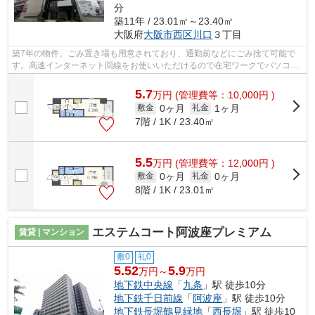
分
築11年 / 23.01㎡～23.40㎡
大阪府
大阪市西区
川口
３丁目
築7年の物件。ごみ置き場も用意されており、通勤前などにごみ捨て可能で
す。高速インターネット回線をお使いいただけるので在宅ワークでパソコン
を使う場合も困りません。利便性の高い...
5.7
万
円
(管理費等：10,000円 )
0ヶ月
1ヶ月
敷金
礼金
7階 / 1K / 23.40㎡
5.5
万
円
(管理費等：12,000円 )
0ヶ月
0ヶ月
敷金
礼金
8階 / 1K / 23.01㎡
エステムコート阿波座プレミアム
賃貸 | マンション
敷0
礼0
5.52
5.9
万円～
万円
地下鉄中央線
「
九条
」駅 徒歩10分
地下鉄千日前線
「
阿波座
」駅 徒歩10分
地下鉄長堀鶴見緑地
「
西長堀
」駅 徒歩10