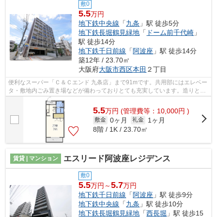
敷0
5.5
万円
地下鉄中央線
「
九条
」駅 徒歩5分
地下鉄長堀鶴見緑地
「
ドーム前千代崎
」
駅 徒歩14分
地下鉄千日前線
「
阿波座
」駅 徒歩14分
築12年 / 23.70㎡
大阪府
大阪市西区
本田
２丁目
便利なスーパー「Ｃ＆Ｃエンド 九条店」まで91mです。共用部にはエレベー
タ・敷地内ごみ置き場などが備わっておりとても充実しています。造りとデ
ザインに関して、自信をもって情報を...
5.5
万
円
(管理費等：10,000円 )
0ヶ月
1ヶ月
敷金
礼金
8階 / 1K / 23.70㎡
エスリード阿波座レジデンス
賃貸 | マンション
敷0
5.5
5.7
万円～
万円
地下鉄千日前線
「
阿波座
」駅 徒歩9分
地下鉄中央線
「
九条
」駅 徒歩10分
地下鉄長堀鶴見緑地
「
西長堀
」駅 徒歩15