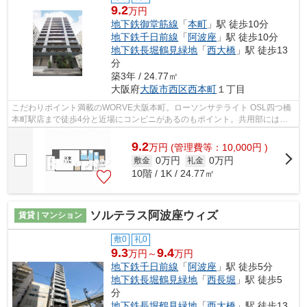
9.2
万円
地下鉄御堂筋線
「
本町
」駅 徒歩10分
地下鉄千日前線
「
阿波座
」駅 徒歩10分
地下鉄長堀鶴見緑地
「
西大橋
」駅 徒歩13
分
築3年 / 24.77㎡
大阪府
大阪市西区
西本町
１丁目
こだわりポイント満載のWORVE大阪本町。ローソンサテライト OSL四つ橋
本町駅店まで徒歩4分と近場にコンビニがあるのもポイント。共用部にはエ
レベータ・敷地内ごみ置き場など様々な設...
9.2
万
円
(管理費等：10,000円 )
0万円
0万円
敷金
礼金
10階 / 1K / 24.77㎡
ソルテラス阿波座ウィズ
賃貸 | マンション
敷0
礼0
9.3
9.4
万円～
万円
地下鉄千日前線
「
阿波座
」駅 徒歩5分
地下鉄長堀鶴見緑地
「
西長堀
」駅 徒歩5
分
地下鉄長堀鶴見緑地
「
西大橋
」駅 徒歩13