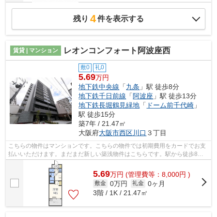
4
残り
件を表示する
レオンコンフォート阿波座西
賃貸 | マンション
敷0
礼0
5.69
万円
地下鉄中央線
「
九条
」駅 徒歩8分
地下鉄千日前線
「
阿波座
」駅 徒歩13分
地下鉄長堀鶴見緑地
「
ドーム前千代崎
」
駅 徒歩15分
築7年 / 21.47㎡
大阪府
大阪市西区
川口
３丁目
こちらの物件はマンションです。こちらの物件では初期費用をカードでお支
払いいただけます。まだまだ新しい築浅物件はこちらです。駅から徒歩8分
の位置にある物件なので、アクセスも良...
5.69
万
円
(管理費等：8,000円 )
0万円
0ヶ月
敷金
礼金
3階 / 1K / 21.47㎡