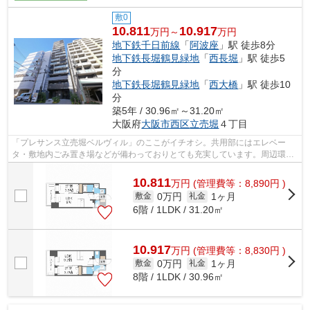
敷0
10.811
10.917
万円～
万円
地下鉄千日前線
「
阿波座
」駅 徒歩8分
地下鉄長堀鶴見緑地
「
西長堀
」駅 徒歩5
分
地下鉄長堀鶴見緑地
「
西大橋
」駅 徒歩10
分
築5年 / 30.96㎡～31.20㎡
大阪府
大阪市西区
立売堀
４丁目
「プレサンス立売堀ベルヴィル」のここがイチオシ。共用部にはエレベー
タ・敷地内ごみ置き場などが備わっておりとても充実しています。周辺環境
の良い15階建ての建物です。独創的なデ...
10.811
万
円
(管理費等：8,890円 )
0万円
1ヶ月
敷金
礼金
6階 / 1LDK / 31.20㎡
10.917
万
円
(管理費等：8,830円 )
0万円
1ヶ月
敷金
礼金
8階 / 1LDK / 30.96㎡