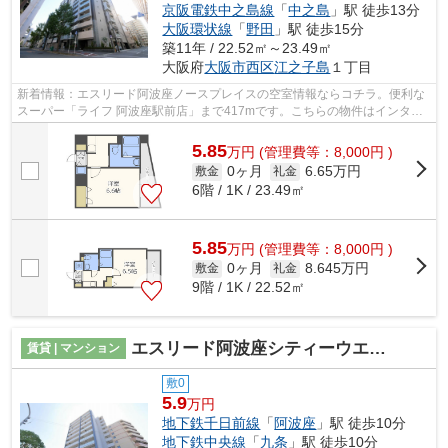
京阪電鉄中之島線
「
中之島
」駅 徒歩13分
大阪環状線
「
野田
」駅 徒歩15分
築11年 / 22.52㎡～23.49㎡
大阪府
大阪市西区
江之子島
１丁目
新着情報：エスリード阿波座ノースプレイスの空室情報ならコチラ。便利な
スーパー「ライフ 阿波座駅前店」まで417mです。こちらの物件はインター
ネットをご利用いただけます。駅まで徒...
5.85
万
円
(管理費等：8,000円 )
0ヶ月
6.65万円
敷金
礼金
6階 / 1K / 23.49㎡
5.85
万
円
(管理費等：8,000円 )
0ヶ月
8.645万円
敷金
礼金
9階 / 1K / 22.52㎡
エスリード阿波座シティーウエストⅡ
賃貸 | マンション
敷0
5.9
万円
地下鉄千日前線
「
阿波座
」駅 徒歩10分
地下鉄中央線
「
九条
」駅 徒歩10分