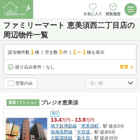
お気に入り
閲覧履歴
ファミリーマート 恵美須西二丁目店の
周辺物件一覧
1
3
1～1
該当物件数
棟
空き数
件
棟を表示
変更
絞り込み条件：
なし
空室のみ
プレジオ恵美須
賃貸 | マンション
敷0
13.4
13.9
万円～
万円
地下鉄堺筋線
「
恵美須町
」駅 徒歩2分
南海高野線
「
今宮戎
」駅 徒歩5分
大阪環状線
「
新今宮
」駅 徒歩10分