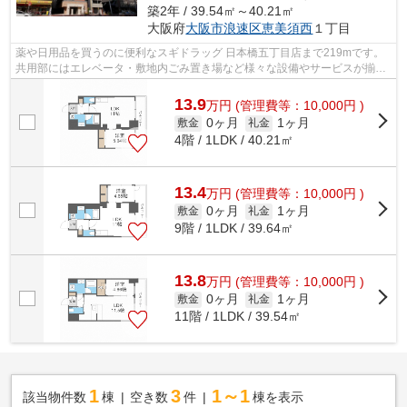
築2年 / 39.54㎡～40.21㎡
大阪府
大阪市浪速区
恵美須西
１丁目
薬や日用品を買うのに便利なスギドラッグ 日本橋五丁目店まで219mです。
共用部にはエレベータ・敷地内ごみ置き場など様々な設備やサービスが揃っ
ているので便利です。デザイナーズ物件...
13.9
万
円
(管理費等：10,000円 )
0ヶ月
1ヶ月
敷金
礼金
4階 / 1LDK / 40.21㎡
13.4
万
円
(管理費等：10,000円 )
0ヶ月
1ヶ月
敷金
礼金
9階 / 1LDK / 39.64㎡
13.8
万
円
(管理費等：10,000円 )
0ヶ月
1ヶ月
敷金
礼金
11階 / 1LDK / 39.54㎡
1
3
1～1
該当物件数
棟
空き数
件
棟を表示