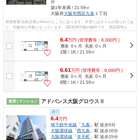
分
築1年未満 / 21.59㎡
大阪府
大阪市西区
九条
１丁目
西警察署 松島交番が96mのところにあります。外壁にはタイルが張られてあ
り、印象的な外観となっています。2駅利用可能の物件です。周辺環境も良
好で、魅力的な住環境のある、令和8年...
6.4
万
円
(管理費等：8,000円 )
0ヶ月
0ヶ月
敷金
礼金
1階 / 1K / 21.59㎡
6.61
万
円
(管理費等：8,000円 )
0ヶ月
0ヶ月
敷金
礼金
8階 / 1K / 21.59㎡
アドバンス大阪グロウスⅡ
賃貸 | マンション
敷0
6.4
万円
地下鉄中央線
「
九条
」駅 徒歩5分
大阪環状線
「
西九条
」駅 徒歩10分
大阪環状線
「
弁天町
」駅 徒歩15分