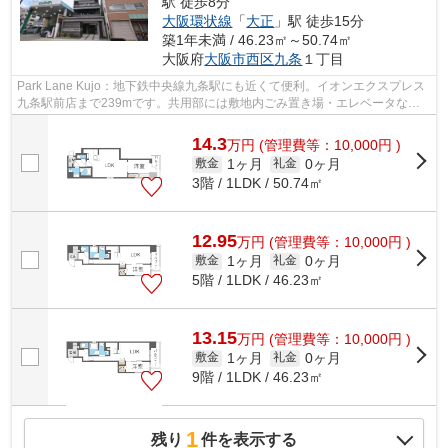
駅 徒歩8分
大阪環状線
「
大正
」駅 徒歩15分
築1年未満 / 46.23㎡～50.74㎡
大阪府
大阪市西区
九条
１丁目
Park Lane Kujo：地下鉄中央線九条駅にも近くて便利。イオンエクスプレス
九条駅前店まで239mです。共用部には敷地内ごみ置き場・エレベータなど
が揃っております。造りとデザインに関...
14.3
万
円
(管理費等：10,000円 )
1ヶ月
0ヶ月
敷金
礼金
3階 / 1LDK / 50.74㎡
12.95
万
円
(管理費等：10,000円 )
1ヶ月
0ヶ月
敷金
礼金
5階 / 1LDK / 46.23㎡
13.15
万
円
(管理費等：10,000円 )
1ヶ月
0ヶ月
敷金
礼金
9階 / 1LDK / 46.23㎡
1
残り
件を表示する