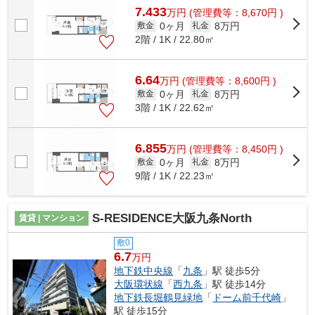
7.433
万
円
(管理費等：8,670円 )
0ヶ月
8万円
敷金
礼金
2階 / 1K / 22.80㎡
6.64
万
円
(管理費等：8,600円 )
0ヶ月
8万円
敷金
礼金
3階 / 1K / 22.62㎡
6.855
万
円
(管理費等：8,450円 )
0ヶ月
8万円
敷金
礼金
9階 / 1K / 22.23㎡
S-RESIDENCE大阪九条North
賃貸 | マンション
敷0
6.7
万円
地下鉄中央線
「
九条
」駅 徒歩5分
大阪環状線
「
西九条
」駅 徒歩14分
地下鉄長堀鶴見緑地
「
ドーム前千代崎
」
駅 徒歩15分