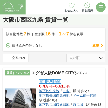
お気に入り
閲覧履歴
大阪市西区九条 賃貸一覧
7
16
1～7
該当物件数
棟
空き数
件
棟を表示
変更
絞り込み条件：
なし
空室のみ
エグゼ大阪DOME CITYシエル
賃貸 | マンション
敷0
礼0
新築
6.4
6.61
万円～
万円
地下鉄中央線
「
九条
」駅 徒歩5分
地下鉄長堀鶴見緑地
「
ドーム前千代崎
」
駅 徒歩10分
地下鉄長堀鶴見緑地
「
西長堀
」駅 徒歩13