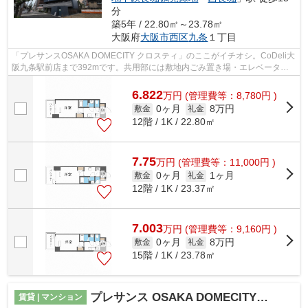
分
築5年 / 22.80㎡～23.78㎡
大阪府
大阪市西区
九条
１丁目
「プレサンスOSAKA DOMECITY クロスティ」のここがイチオシ。CoDeli大
阪九条駅前店まで392mです。共用部には敷地内ごみ置き場・エレベータな
どが揃っており、とても充実しています。利...
6.822
万
円
(管理費等：8,780円 )
0ヶ月
8万円
敷金
礼金
12階 / 1K / 22.80㎡
7.75
万
円
(管理費等：11,000円 )
0ヶ月
1ヶ月
敷金
礼金
12階 / 1K / 23.37㎡
7.003
万
円
(管理費等：9,160円 )
0ヶ月
8万円
敷金
礼金
15階 / 1K / 23.78㎡
プレサンス OSAKA DOMECITYビーツ
賃貸 | マンション