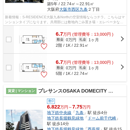
築5年 / 22.74㎡～22.91㎡
大阪府
大阪市西区
九条
２丁目
新着情報：S-RESIDENCE大阪九条Northの空室情報ならコチラ。こちらはマ
ンションタイプになります。共用部には敷地内ごみ置き場・エレベータなど
が備わっておりとても充実しています。...
6.7
万
円
(管理費等：13,000円 )
0万円
1ヶ月
敷金
礼金
2階 / 1K / 22.91㎡
6.7
万
円
(管理費等：13,000円 )
0万円
1ヶ月
敷金
礼金
5階 / 1K / 22.74㎡
プレサンスOSAKA DOMECITY クロスティ
賃貸 | マンション
敷0
6.822
7.75
万円～
万円
地下鉄中央線
「
九条
」駅 徒歩4分
地下鉄長堀鶴見緑地
「
ドーム前千代崎
」
駅 徒歩14分
地下鉄長堀鶴見緑地
「
西長堀
」駅 徒歩15