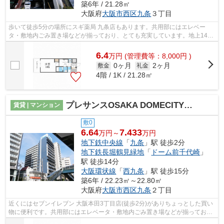
築6年 / 21.28㎡
大阪府
大阪市西区
九条
３丁目
歩いて徒歩5分の場所にスギ薬局 九条店もあります。共用部にはエレベー
タ・敷地内ごみ置き場などが揃っており、とても充実しています。地上14階
建ての物件。こちらの物件では初期費用...
6.4
万
円
(管理費等：8,000円 )
0ヶ月
2ヶ月
敷金
礼金
4階 / 1K / 21.28㎡
プレサンスOSAKA DOMECITYビーツ
賃貸 | マンション
敷0
6.64
7.433
万円～
万円
地下鉄中央線
「
九条
」駅 徒歩2分
地下鉄長堀鶴見緑地
「
ドーム前千代崎
」
駅 徒歩14分
大阪環状線
「
西九条
」駅 徒歩15分
築6年 / 22.23㎡～22.80㎡
大阪府
大阪市西区
九条
２丁目
近くにはセブンイレブン 大阪本田3丁目店(徒歩2分)がありちょっとした買い
物に便利です。共用部にはエレベータ・敷地内ごみ置き場などが揃っており
ます。駅まで徒歩2分の立地が魅力的...