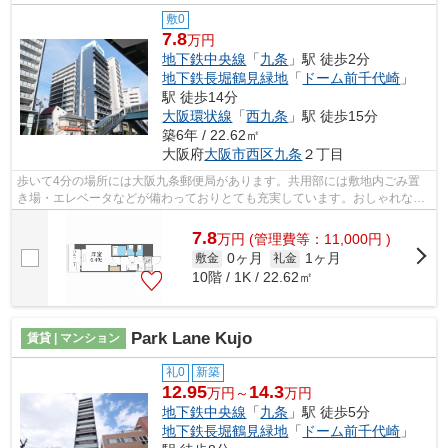
敷0
7.8
万円
地下鉄中央線
「
九条
」駅 徒歩2分
地下鉄長堀鶴見緑地
「
ドーム前千代崎
」
駅 徒歩14分
大阪環状線
「
西九条
」駅 徒歩15分
築6年 / 22.62㎡
大阪府
大阪市西区
九条
２丁目
歩いて4分の場所には大阪九条郵便局があります。共用部には敷地内ごみ置
き場・エレベータなどが備わっておりとても充実しています。おしゃれなあ
なたには、外観タイル張りのマンション...
7.8
万
円
(管理費等：11,000円 )
0ヶ月
1ヶ月
敷金
礼金
10階 / 1K / 22.62㎡
Park Lane Kujo
賃貸 | マンション
礼0
新築
12.95
14.3
万円～
万円
地下鉄中央線
「
九条
」駅 徒歩5分
地下鉄長堀鶴見緑地
「
ドーム前千代崎
」