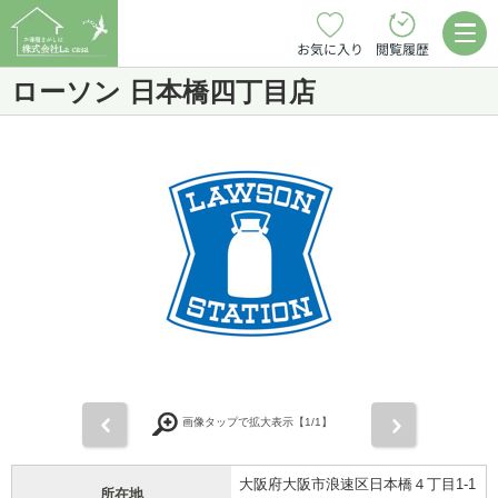
お気に入り
閲覧履歴
ローソン 日本橋四丁目店
前
次
画像タップで拡大表示【
1
/1】
大阪府大阪市浪速区日本橋４丁目1-1
所在地