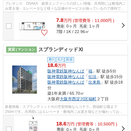
プレサンス OSAKA 姫里エンファシスの詳しい情報。共用部には敷地内ご
み置き場・エレベータなど様々な設備やサービスが揃っているので便利で
す。高層建築がお好きな方には10階建ての...
7.8
万
円
(管理費等：11,000円 )
0ヶ月
1ヶ月
敷金
礼金
7階 / 1K / 22.96㎡
スプランディッドⅪ
賃貸 | マンション
敷0
礼0
新築
18.6
万円
阪神電鉄阪神なんば
「
福
」駅 徒歩5分
阪神電鉄阪神なんば
「
伝法
」駅 徒歩15分
阪神電鉄阪神なんば
「
出来島
」駅 徒歩18
分
築1年未満 / 65.70㎡
大阪府
大阪市西淀川区
福町
２丁目
新着情報：スプランディッドⅪの空室情報ならコチラ。西福町公園まで
250mです。共用部にはエレベータ・敷地内ごみ置き場などが備わっており
とても充実しています。個性派の方には嬉しい...
18.6
万
円
(管理費等：10,500円 )
0ヶ月
0ヶ月
敷金
礼金