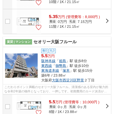
10階 / 1K / 21.15㎡
5.35
万
円
(管理費等：8,000円 )
0万円
7.15万円
敷金
礼金
11階 / 1K / 21.15㎡
セオリー大阪フルール
賃貸 | マンション
敷0
礼0
5.5
万円
阪神本線
「
姫島
」駅 徒歩8分
東西線
「
御幣島
」駅 徒歩10分
東海道本線
「
塚本
」駅 徒歩15分
築6年 / 23.88㎡
大阪府
大阪市西淀川区
野里
２丁目
こだわりポイント満載のセオリー大阪フルール。清潔感のある室内が魅力的
な令和2年築の物件となっており、一押しです。初期費用のカード決済がで
きます。駅から徒歩8分の位置にある物...
5.5
万
円
(管理費等：10,000円 )
0ヶ月
0ヶ月
敷金
礼金
8階 / 1K / 23.88㎡