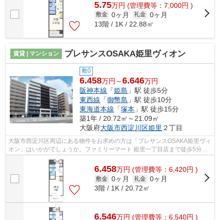
5.75
万
円
(管理費等：7,000円 )
0ヶ月
0ヶ月
敷金
礼金
13階 / 1K / 22.88㎡
プレサンスOSAKA姫里ヴィオン
賃貸 | マンション
敷0
6.458
6.646
万円～
万円
阪神本線
「
姫島
」駅 徒歩5分
東西線
「
御幣島
」駅 徒歩10分
東海道本線
「
塚本
」駅 徒歩15分
築1年 / 20.72㎡～21.09㎡
大阪府
大阪市西淀川区
姫里
２丁目
大阪市西淀川区周辺にある物件をお求めの方は「プレサンスOSAKA姫里ヴィ
オン」はいかがでしょうか。ファミリーマート 姫里一丁目店まで徒歩5分と
近場にコンビニがあるのもポイント。共...
6.458
万
円
(管理費等：6,420円 )
0ヶ月
0ヶ月
敷金
礼金
3階 / 1K / 20.72㎡
6.546
万
円
(管理費等：6,540円 )