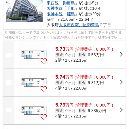
東西線
「
御幣島
」駅 徒歩5分
阪神本線
「
千船
」駅 徒歩10分
阪神本線
「
姫島
」駅 徒歩20分
築4年 / 21.66㎡～22.64㎡
大阪府
大阪市西淀川区
御幣島
２丁目
初期費用はカードで決済いただけます。行き先に応じて駅を選べる2駅利用
可能なマンションです。ネット回線が導入された物件です。徒歩5分で駅に
アクセスできる物件です。当社スタッフ...
5.73
万
円
(管理費等：8,000円 )
0ヶ月
6.53万円
敷金
礼金
2階 / 1K / 22.15㎡
5.74
万
円
(管理費等：8,000円 )
0ヶ月
9.81万円
敷金
礼金
4階 / 1K / 22.00㎡
5.79
万
円
(管理費等：8,000円 )
0ヶ月
9.885万円
敷金
礼金
4階 / 1K / 22.15㎡