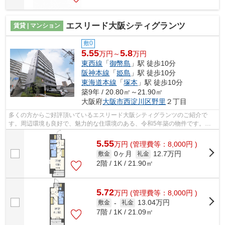
エスリード大阪シティグランツ
賃貸 | マンション
敷0
5.55
5.8
万円～
万円
東西線
「
御幣島
」駅 徒歩10分
阪神本線
「
姫島
」駅 徒歩10分
東海道本線
「
塚本
」駅 徒歩10分
築9年 / 20.80㎡～21.90㎡
大阪府
大阪市西淀川区
野里
２丁目
多くの方からご好評頂いているエスリード大阪シティグランツのご紹介で
す。周辺環境も良好で、魅力的な住環境のある、令和5年築の物件です。共
用部にはエレベータ・敷地内ごみ置き場な...
5.55
万
円
(管理費等：8,000円 )
0ヶ月
12.7万円
敷金
礼金
2階 / 1K / 21.90㎡
5.72
万
円
(管理費等：8,000円 )
13.04万円
敷金
-
礼金
7階 / 1K / 21.09㎡