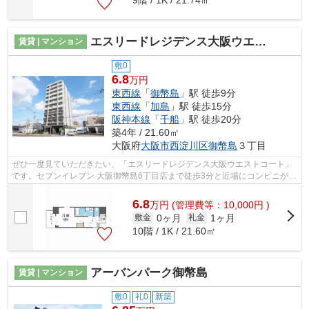
エスリードレジデンス大阪ウエストコート
賃貸 | マンション
敷0
6.8
万円
東西線
「
御幣島
」駅 徒歩9分
東西線
「
加島
」駅 徒歩15分
阪神本線
「
千船
」駅 徒歩20分
築4年 / 21.60㎡
大阪府
大阪市西淀川区
御幣島
３丁目
ぜひ一度見ていただきたい、「エスリードレジデンス大阪ウエストコート」
です。セブンイレブン 大阪御幣島6丁目店まで徒歩3分と近場にコンビニがあ
るのもポイント。共用部にはエレベー...
6.8
万
円
(管理費等：10,000円 )
0ヶ月
1ヶ月
敷金
礼金
10階 / 1K / 21.60㎡
アーバンパーク御幣島
賃貸 | マンション
敷0
礼0
新築