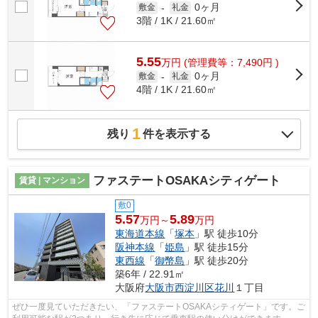
0ヶ月
敷金
-
礼金
3階 / 1K / 21.60㎡
5.55
万
円
(管理費等：7,490円 )
0ヶ月
敷金
-
礼金
4階 / 1K / 21.60㎡
1
残り
件を表示する
ファステートOSAKAシティゲート
賃貸 | マンション
敷0
5.57
5.89
万円～
万円
東海道本線
「
塚本
」駅 徒歩10分
阪神本線
「
姫島
」駅 徒歩15分
東西線
「
御幣島
」駅 徒歩20分
築6年 / 22.91㎡
大阪府
大阪市西淀川区
花川
１丁目
ぜひ一度見ていただきたい、「ファステートOSAKAシティゲート」です。ご