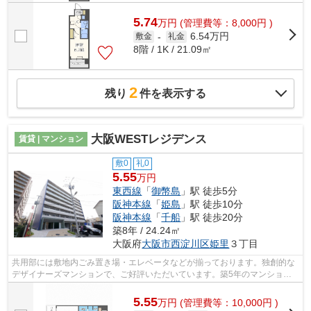
5.74
万
円
(管理費等：8,000円 )
6.54万円
敷金
-
礼金
8階 / 1K / 21.09㎡
2
残り
件を表示する
大阪WESTレジデンス
賃貸 | マンション
敷0
礼0
5.55
万円
東西線
「
御幣島
」駅 徒歩5分
阪神本線
「
姫島
」駅 徒歩10分
阪神本線
「
千船
」駅 徒歩20分
築8年 / 24.24㎡
大阪府
大阪市西淀川区
姫里
３丁目
共用部には敷地内ごみ置き場・エレベータなどが揃っております。独創的な
デザイナーズマンションで、ご好評いただいています。築5年のマンショ
ン。タイルが張られているきれいな外観も...
5.55
万
円
(管理費等：10,000円 )