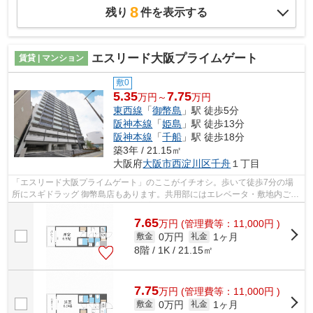
8
残り
件を表示する
エスリード大阪プライムゲート
賃貸 | マンション
敷0
5.35
7.75
万円～
万円
東西線
「
御幣島
」駅 徒歩5分
阪神本線
「
姫島
」駅 徒歩13分
阪神本線
「
千船
」駅 徒歩18分
築3年 / 21.15㎡
大阪府
大阪市西淀川区
千舟
１丁目
「エスリード大阪プライムゲート」のここがイチオシ。歩いて徒歩7分の場
所にスギドラッグ 御幣島店もあります。共用部にはエレベータ・敷地内ごみ
置き場などが備わっておりとても充実...
7.65
万
円
(管理費等：11,000円 )
0万円
1ヶ月
敷金
礼金
8階 / 1K / 21.15㎡
7.75
万
円
(管理費等：11,000円 )
0万円
1ヶ月
敷金
礼金