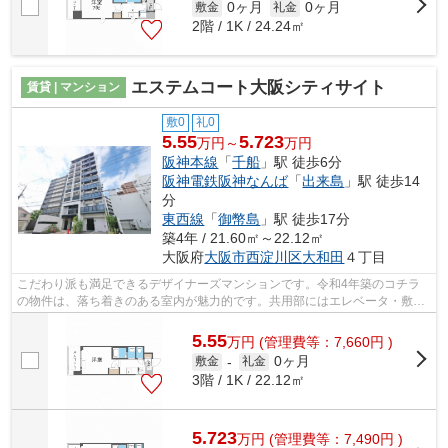
0ヶ月
0ヶ月
敷金
礼金
2階 / 1K / 24.24㎡
エステムコート大阪シティサイト
賃貸 | マンション
敷0
礼0
5.55
5.723
万円～
万円
阪神本線
「
千船
」駅 徒歩6分
阪神電鉄阪神なんば
「
出来島
」駅 徒歩14
分
東西線
「
御幣島
」駅 徒歩17分
築4年 / 21.60㎡～22.12㎡
大阪府
大阪市西淀川区
大和田
４丁目
こだわり派も満足できるデザイナーズマンションです。令和4年築のコチラ
の物件は、落ち着きのある室内が魅力的です。共用部にはエレベータ・敷地
内ごみ置き場などが揃っております。イ...
5.55
万
円
(管理費等：7,660円 )
0ヶ月
敷金
-
礼金
3階 / 1K / 22.12㎡
5.723
万
円
(管理費等：7,490円 )