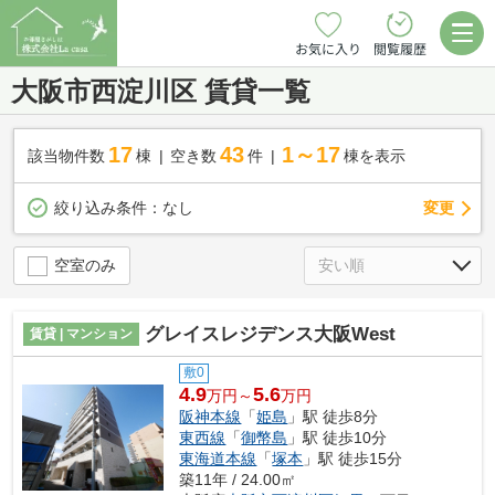
お気に入り
閲覧履歴
大阪市西淀川区 賃貸一覧
17
43
1～17
該当物件数
棟
空き数
件
棟を表示
変更
絞り込み条件：
なし
空室のみ
グレイスレジデンス大阪West
賃貸 | マンション
敷0
4.9
5.6
万円～
万円
阪神本線
「
姫島
」駅 徒歩8分
東西線
「
御幣島
」駅 徒歩10分
東海道本線
「
塚本
」駅 徒歩15分
築11年 / 24.00㎡