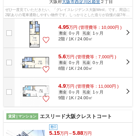
大阪府
大阪市西淀川区
姫里
２丁目
ぜひ一度見ていただきたい、「グレイスレジデンス大阪West」です。周辺に
2駅ありの電車通勤しやすい物件です。しっかりとした造りが自慢の築7年の
物件。造りとデザインに関して、自信...
4.95
万
円
(管理費等：10,000円 )
0ヶ月
1ヶ月
敷金
礼金
2階 / 1K / 24.00㎡
5.6
万
円
(管理費等：7,000円 )
0ヶ月
0ヶ月
敷金
礼金
8階 / 1K / 24.00㎡
4.9
万
円
(管理費等：11,000円 )
0ヶ月
1ヶ月
敷金
礼金
9階 / 1K / 24.00㎡
エスリード大阪クレストコート
賃貸 | マンション
敷0
5.15
5.88
万円～
万円