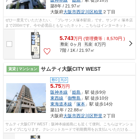
阪神本線
「
姫島
」駅 徒歩18分
築8年 / 21.97㎡
大阪府
大阪市西淀川区
柏里
２丁目
ぜひ一度見ていただきたい、「プレサンス塚本駅前」です。サンディ 塚本店
まで200mです。今や必需品ともなったネット。こちらはインターネット有
り物件です。この物件は駅から徒歩2分...
5.743
万
円
(管理費等：8,570円 )
0ヶ月
8万円
敷金
礼金
7階 / 1K / 21.97㎡
サムティ大阪CITY WEST
賃貸 | マンション
敷0
礼0
5.75
万円
阪神本線
「
姫島
」駅 徒歩9分
東西線
「
御幣島
」駅 徒歩10分
東海道本線
「
塚本
」駅 徒歩14分
築11年 / 22.88㎡
大阪府
大阪市西淀川区
野里
２丁目
サムティ大阪CITY WEST：阪神本線姫島にも近くて便利。こちらはマンショ
ンタイプになります。クレジットカードで初期費用をお支払いいただける物
件です。14階建ての物件となっています...