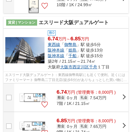
10階 / 1K / 24.99㎡
エスリード大阪デュアルゲート
賃貸 | マンション
敷0
6.74
6.85
万円～
万円
東西線
「
御幣島
」駅 徒歩5分
阪神本線
「
姫島
」駅 徒歩13分
阪神本線
「
千船
」駅 徒歩15分
築2年 / 21.15㎡～21.74㎡
大阪府
大阪市西淀川区
千舟
１丁目
エスリード大阪デュアルゲート：東西線御幣島駅にも近くて便利。近くには
ファミリーマート 御幣島二丁目北店(徒歩6分)がありちょっとした買い物に便
利です。共用部にはエレベータ・敷...
6.74
万
円
(管理費等：8,000円 )
0ヶ月
7.54万円
敷金
礼金
7階 / 1K / 21.15㎡
6.85
万
円
(管理費等：8,000円 )
0ヶ月
7.65万円
敷金
礼金
9階 / 1K / 21.74㎡