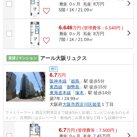
0ヶ月
8万円
敷金
礼金
5階 / 1K / 21.09㎡
6.646
万
円
(管理費等：6,540円 )
0ヶ月
8万円
敷金
礼金
7階 / 1K / 21.09㎡
アール大阪リュクス
賃貸 | マンション
敷0
6.7
万円
阪神本線
「
姫島
」駅 徒歩5分
東西線
「
御幣島
」駅 徒歩15分
東海道本線
「
塚本
」駅 徒歩14分
築7年 / 24.99㎡
大阪府
大阪市西淀川区
姫里
１丁目
ファミリーマート 西淀川野里店まで徒歩5分と近場にコンビニがあるのもポ
イント。共用部にはエレベータ・敷地内ごみ置き場など様々な設備やサービ
スが揃っているので便利です。素敵な...
6.7
万
円
(管理費等：7,500円 )
0ヶ月
7.45万円
敷金
礼金