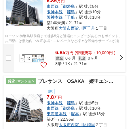
6.85
万円
東西線
「
御幣島
」駅 徒歩5分
阪神本線
「
姫島
」駅 徒歩10分
阪神本線
「
千船
」駅 徒歩18分
築1年未満 / 21.71㎡
大阪府
大阪市西淀川区
千舟
１丁目
ローソン 御幣島駅前店まで徒歩5分と近場にコンビニがあるのもポイント。
共用部には敷地内ごみ置き場・エレベータなど様々な設備やサービスが揃っ
ているので便利です。デザイナーズ物...
6.85
万
円
(管理費等：10,000円 )
0ヶ月
0ヶ月
敷金
礼金
8階 / 1K / 21.71㎡
プレサンス OSAKA 姫里エンファシス
賃貸 | マンション
敷0
7.8
万円
阪神本線
「
姫島
」駅 徒歩5分
東西線
「
御幣島
」駅 徒歩10分
東海道本線
「
塚本
」駅 徒歩18分
築3年 / 22.96㎡
大阪府
大阪市西淀川区
姫里
２丁目