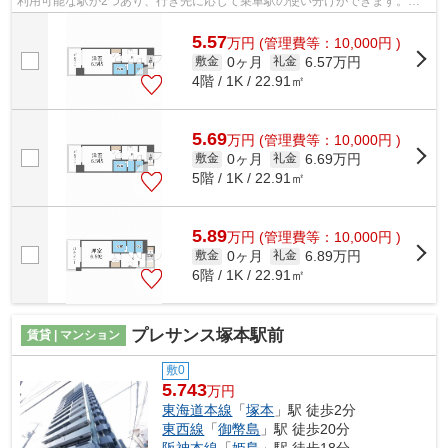
利用可能な駅が2つあり、行き先に応じて乗車駅の使い分けができます。こ
ちらの物件にはエレベーターが付いてい...
5.57
万
円
(管理費等：10,000円 )
0ヶ月
6.57万円
敷金
礼金
4階 / 1K / 22.91㎡
5.69
万
円
(管理費等：10,000円 )
0ヶ月
6.69万円
敷金
礼金
5階 / 1K / 22.91㎡
5.89
万
円
(管理費等：10,000円 )
0ヶ月
6.89万円
敷金
礼金
6階 / 1K / 22.91㎡
プレサンス塚本駅前
賃貸 | マンション
敷0
5.743
万円
東海道本線
「
塚本
」駅 徒歩2分
東西線
「
御幣島
」駅 徒歩20分