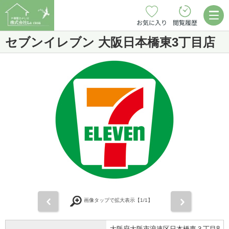
お気に入り
閲覧履歴
セブンイレブン 大阪日本橋東3丁目店
前
次
画像タップで拡大表示【
1
/1】
大阪府大阪市浪速区日本橋東３丁目8