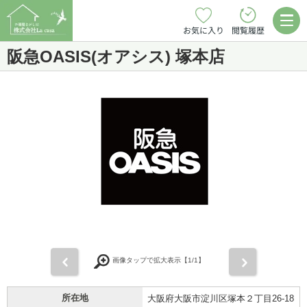
お気に入り
閲覧履歴
阪急OASIS(オアシス) 塚本店
前
次
画像タップで拡大表示【
1
/1】
所在地
大阪府大阪市淀川区塚本２丁目26-18