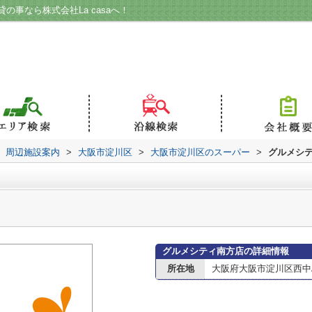
事なら株式会社La casaへ！
周辺施設案内
>
大阪市淀川区
>
大阪市淀川区のスーパー
>
グルメシ
グルメシティ南方店の詳細情報
所在地
大阪府大阪市淀川区西中島