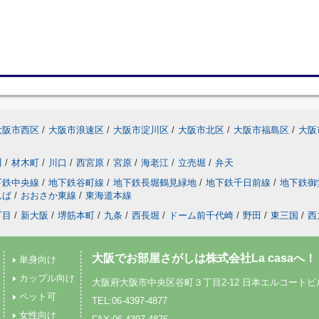
大阪市西区
/
大阪市浪速区
/
大阪市淀川区
/
大阪市北区
/
大阪市福島区
/
大阪
川
/
材木町
/
川口
/
西宮原
/
宮原
/
海老江
/
立売堀
/
弁天
下鉄中央線
/
地下鉄谷町線
/
地下鉄長堀鶴見緑地
/
地下鉄千日前線
/
地下鉄御
んば
/
おおさか東線
/
東海道本線
丁目
/
新大阪
/
堺筋本町
/
九条
/
西長堀
/
ドーム前千代崎
/
野田
/
東三国
/
西
大阪でお部屋さがしは株式会社La casaへ！
単身向け
カップル向け
大阪府大阪市中央区谷町３丁目2-12 日本エルコートビル
ペット可
TEL:06-4397-4877
女性向け