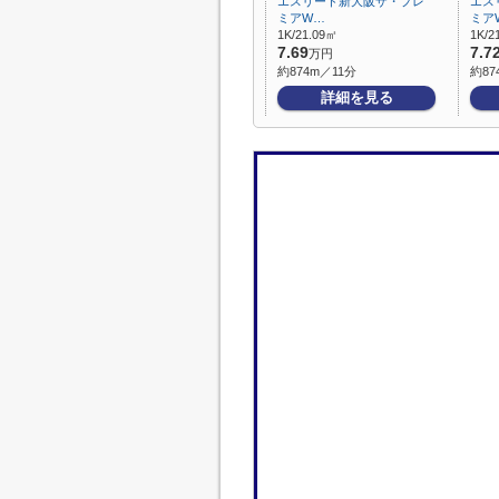
エスリード新大阪ザ・プレ
エス
ミアW…
ミア
1K/21.09㎡
1K/2
7.69
7.7
万円
約874m／11分
約87
詳細を見る