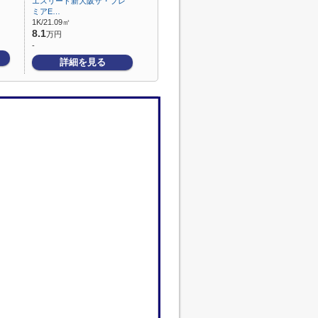
エスリード新大阪ザ・プレ
ミアE…
1K/21.09㎡
8.1
万円
-
詳細を見る