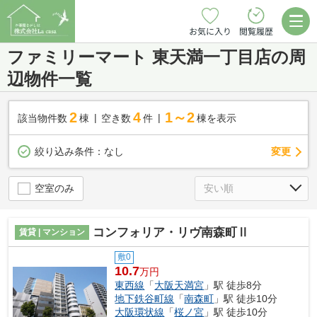
お気に入り
閲覧履歴
ファミリーマート 東天満一丁目店の周
辺物件一覧
2
4
1～2
該当物件数
棟
空き数
件
棟を表示
変更
絞り込み条件：
なし
空室のみ
コンフォリア・リヴ南森町Ⅱ
賃貸 | マンション
敷0
10.7
万円
東西線
「
大阪天満宮
」駅 徒歩8分
地下鉄谷町線
「
南森町
」駅 徒歩10分
大阪環状線
「
桜ノ宮
」駅 徒歩10分