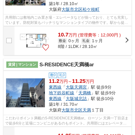
築1年 / 28.10㎡
大阪府
大阪市北区
松ケ枝町
共用部には敷地内ごみ置き場・エレベータなどが揃っており、とても充実し
ています。防犯対策もバッチリなマンションタイプの物件です。駅から徒歩
8分に立地する物件です。外観タイル張...
10.7
万
円
(管理費等：12,000円 )
0ヶ月
1ヶ月
敷金
礼金
8階 / 1LDK / 28.10㎡
S-RESIDENCE天満橋ar
賃貸 | マンション
敷0
礼0
11.2
11.25
万円～
万円
東西線
「
大阪天満宮
」駅 徒歩9分
地下鉄谷町線
「
天満橋
」駅 徒歩9分
東西線
「
大阪城北詰
」駅 徒歩10分
築1年 / 31.70㎡
大阪府
大阪市北区
天満
１丁目
こだわりポイント満載のS-RESIDENCE天満橋ar。ローソン 天満一丁目店ま
で徒歩6分と近場にコンビニがあるのもポイント。共用部にはエレベータ・
敷地内ごみ置き場などが揃っており、とて...