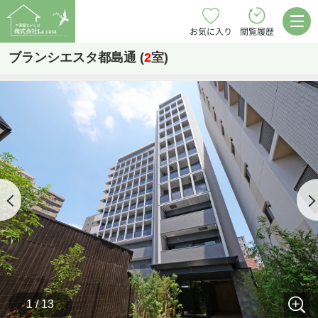
お気に入り
閲覧履歴
ブランシエスタ都島通 (
2
室)
1 / 13