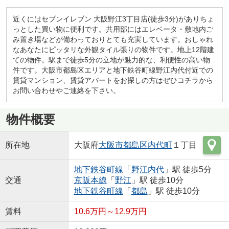
近くにはセブンイレブン 大阪野江3丁目店(徒歩3分)がありちょ
っとした買い物に便利です。共用部にはエレベータ・敷地内ご
み置き場などが備わっておりとても充実しています。おしゃれ
なあなたにピッタリな外観タイル張りの物件です。地上12階建
ての物件。駅まで徒歩5分の立地が魅力的な、利便性の高い物
件です。大阪市都島区エリアと地下鉄谷町線野江内代付近での
賃貸マンション、賃貸アパートをお探しの方はぜひコチラから
お問い合わせやご連絡を下さい。
物件概要
所在地
大阪府
大阪市都島区
内代町
１丁目
地下鉄谷町線
「
野江内代
」駅 徒歩5分
交通
京阪本線
「
野江
」駅 徒歩10分
地下鉄谷町線
「
都島
」駅 徒歩10分
賃料
10.6万円～12.9万円