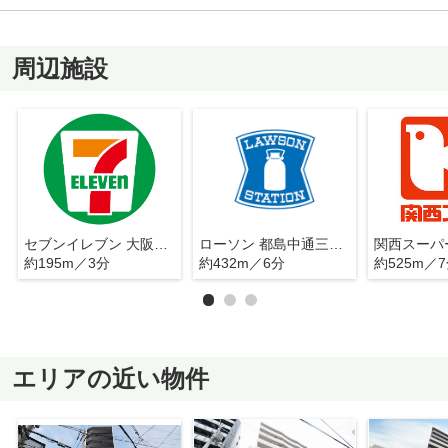
周辺施設
セブンイレブン 大阪野江3丁目店
ローソン 都島中通三丁目店
関西スーパ
約195m／3分
約432m／6分
約525m／
エリアの近い物件