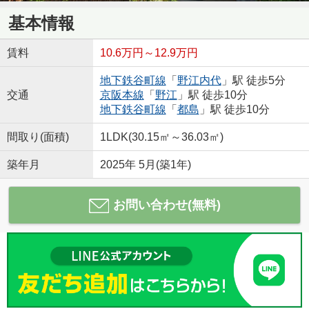
基本情報
賃料
10.6万円～12.9万円
地下鉄谷町線
「
野江内代
」駅 徒歩5分
交通
京阪本線
「
野江
」駅 徒歩10分
地下鉄谷町線
「
都島
」駅 徒歩10分
間取り(面積)
1LDK(30.15㎡～36.03㎡)
築年月
2025年 5月(築1年)
お問い合わせ(無料)