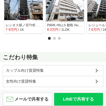
レシオス桜ノ宮THE First
PARK HILLS 都島 Noble
7.9
万
円
/ 1K
8.3
万
円
/ 1LDK
7.6
万
円
/ 1
こだわり特集
カップル向け賃貸特集
女性向け賃貸特集
メールで共有する
LINEで共有する