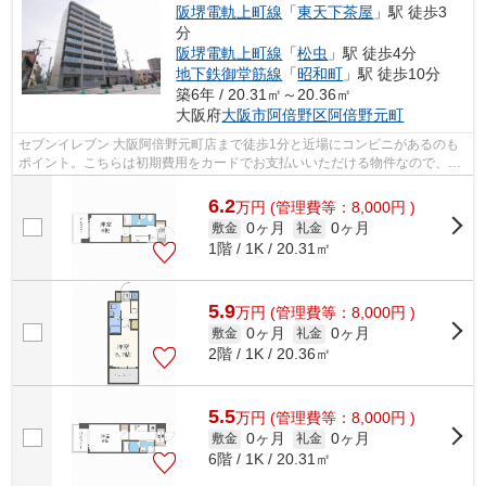
阪堺電軌上町線
「
東天下茶屋
」駅 徒歩3
分
阪堺電軌上町線
「
松虫
」駅 徒歩4分
地下鉄御堂筋線
「
昭和町
」駅 徒歩10分
築6年 / 20.31㎡～20.36㎡
大阪府
大阪市阿倍野区
阿倍野元町
セブンイレブン 大阪阿倍野元町店まで徒歩1分と近場にコンビニがあるのも
ポイント。こちらは初期費用をカードでお支払いいただける物件なので、支
払い手続きの手間が省けます。造りと...
6.2
万
円
(管理費等：8,000円 )
0ヶ月
0ヶ月
敷金
礼金
1階 / 1K / 20.31㎡
5.9
万
円
(管理費等：8,000円 )
0ヶ月
0ヶ月
敷金
礼金
2階 / 1K / 20.36㎡
5.5
万
円
(管理費等：8,000円 )
0ヶ月
0ヶ月
敷金
礼金
6階 / 1K / 20.31㎡