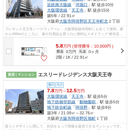
近鉄南大阪線
「
河堀口
」駅 徒歩10分
大阪環状線
「
天王寺
」駅 徒歩15分
築5年 / 22.91㎡
大阪府
大阪市阿倍野区
天王寺町北
２丁目
プレサンス天王寺ノースヴィアーレ：大阪環状線寺田町にも近くて便利。家
から499mのところに、薬や日用品を買うのに便利なスギドラッグ 林寺店が
あります。お家でパソコン使いたい方に...
5.8
万
円
(管理費等：10,000円 )
0万円
0ヶ月
敷金
礼金
2階 / 1K / 22.91㎡
エスリードレジデンス大阪天王寺
賃貸 | マンション
敷0
礼0
7.8
12.5
万円～
万円
大阪環状線
「
天王寺
」駅 徒歩5分
地下鉄御堂筋線
「
動物園前
」駅 徒歩5分
地下鉄谷町線
「
阿倍野
」駅 徒歩9分
築3年 / 21.09㎡～32.76㎡
大阪府
大阪市阿倍野区
旭町
１丁目
造りとデザインに関して、自信をもって情報を提供できるマンションです。