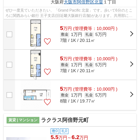
大阪府
大阪市阿倍野区
北畠
１丁目
ぜひ一度見ていただきたい、「Grand Pacific 北畠」です。歩いて6分のとこ
ろに関西みらい銀行 王子支店(旧近畿大阪銀行店舗)があります。共用部には
敷地内ごみ置き場・エレベータなど...
5
万
円
(管理費等：10,000円 )
1万円
5万円
敷金
礼金
7階 / 1K / 20.11㎡
5
万
円
(管理費等：10,000円 )
1万円
5万円
敷金
礼金
7階 / 1K / 20.11㎡
5
万
円
(管理費等：10,000円 )
1万円
5万円
敷金
礼金
8階 / 1K / 19.77㎡
ラクラス阿倍野元町
賃貸 | マンション
敷0
礼0
5.5
6.2
万円～
万円