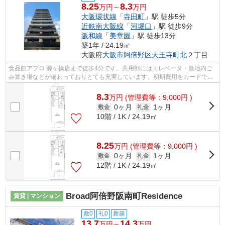
8.25
8.3
万円～
万円
大阪環状線
「
寺田町
」駅 徒歩5分
近鉄南大阪線
「
河堀口
」駅 徒歩9分
阪和線
「
美章園
」駅 徒歩13分
築1年 / 24.19㎡
大阪府
大阪市阿倍野区
天王寺町北
２丁目
食品館アプロ 源ヶ橋店まで徒歩4分です。共用部にはエレベータ・敷地内ご
み置き場などが備わっておりとても充実しています。初期費用をカードでお
支払いいただけるので、カードで決済...
8.3
万
円
(管理費等：9,000円 )
0ヶ月
1ヶ月
敷金
礼金
10階 / 1K / 24.19㎡
8.25
万
円
(管理費等：9,000円 )
0ヶ月
1ヶ月
敷金
礼金
12階 / 1K / 24.19㎡
Broad阿倍野阪南町Residence
賃貸 | マンション
敷0
礼0
新築
13.7
14.3
万円～
万円