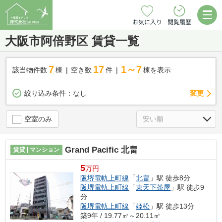
お気に入り
閲覧履歴
大阪市阿倍野区 賃貸一覧
7
17
1～7
該当物件数
棟
空き数
件
棟を表示
変更
絞り込み条件：
なし
空室のみ
Grand Pacific 北畠
賃貸 | マンション
5
万円
阪堺電軌上町線
「
北畠
」駅 徒歩8分
阪堺電軌上町線
「
東天下茶屋
」駅 徒歩9
分
阪堺電軌上町線
「
姫松
」駅 徒歩13分
築9年 / 19.77㎡～20.11㎡