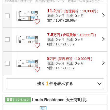
令和5年築の物件です。共用部にはエレベータ・敷地内ごみ置き場などが備
わっておりとても充実しています。ネッ...
11.2
万
円
(管理費等：10,000円 )
0ヶ月
0ヶ月
敷金
礼金
3階 / 1DK / 28.96㎡
7.8
万
円
(管理費等：10,000円 )
0ヶ月
0ヶ月
敷金
礼金
6階 / 1K / 21.83㎡
8
万
円
(管理費等：10,000円 )
0ヶ月
0ヶ月
敷金
礼金
9階 / 1K / 21.09㎡
1
残り
件を表示する
Louis Residence 天王寺町北
賃貸 | マンション
敷0