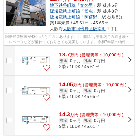
地下鉄谷町線
「
文の里
」駅 徒歩5分
阪堺電軌上町線
「
松虫
」駅 徒歩8分
阪堺電軌上町線
「
阿倍野
」駅 徒歩8分
築1年未満 / 45.61㎡～45.65㎡
大阪府
大阪市阿倍野区
阪南町
１丁目
阿倍野警察署が430mのところにあります。共用部には敷地内ごみ置き場・
エレベータなどが備わっておりとても充実しています。令和7年築の物件で
す。様々な場所へのアクセスがしやすくな...
13.7
万
円
(管理費等：10,000円 )
0ヶ月
0万円
敷金
礼金
2階 / 1LDK / 45.61㎡
14.05
万
円
(管理費等：10,000円 )
0ヶ月
0万円
敷金
礼金
6階 / 1LDK / 45.65㎡
14.3
万
円
(管理費等：10,000円 )
0ヶ月
0万円
敷金
礼金
9階 / 1LDK / 45.61㎡