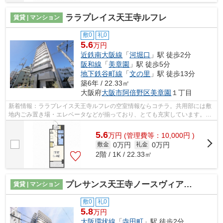
ララプレイス天王寺ルフレ
賃貸 | マンション
敷0
礼0
5.6
万円
近鉄南大阪線
「
河堀口
」駅 徒歩2分
阪和線
「
美章園
」駅 徒歩5分
地下鉄谷町線
「
文の里
」駅 徒歩13分
築6年 / 22.33㎡
大阪府
大阪市阿倍野区
美章園
１丁目
新着情報：ララプレイス天王寺ルフレの空室情報ならコチラ。共用部には敷
地内ごみ置き場・エレベータなどが揃っており、とても充実しています。多
くの方に好評の、令和元年築の物件と...
5.6
万
円
(管理費等：10,000円 )
0万円
0万円
敷金
礼金
2階 / 1K / 22.33㎡
プレサンス天王寺ノースヴィアーレ
賃貸 | マンション
敷0
礼0
5.8
万円
大阪環状線
「
寺田町
」駅 徒歩2分