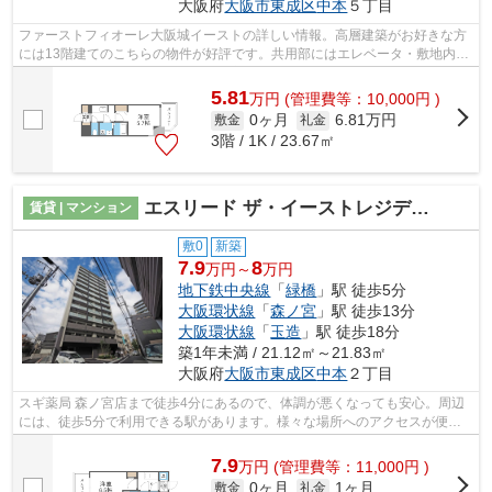
大阪府
大阪市東成区
中本
５丁目
ファーストフィオーレ大阪城イーストの詳しい情報。高層建築がお好きな方
には13階建てのこちらの物件が好評です。共用部にはエレベータ・敷地内ご
み置き場などが備わっておりとても充...
5.81
万
円
(管理費等：10,000円 )
0ヶ月
6.81万円
敷金
礼金
3階 / 1K / 23.67㎡
エスリード ザ・イーストレジデンス大阪城
賃貸 | マンション
敷0
新築
7.9
8
万円～
万円
地下鉄中央線
「
緑橋
」駅 徒歩5分
大阪環状線
「
森ノ宮
」駅 徒歩13分
大阪環状線
「
玉造
」駅 徒歩18分
築1年未満 / 21.12㎡～21.83㎡
大阪府
大阪市東成区
中本
２丁目
スギ薬局 森ノ宮店まで徒歩4分にあるので、体調が悪くなっても安心。周辺
には、徒歩5分で利用できる駅があります。様々な場所へのアクセスが便利
になる、2駅利用可能な物件です。こだ...
7.9
万
円
(管理費等：11,000円 )
0ヶ月
1ヶ月
敷金
礼金