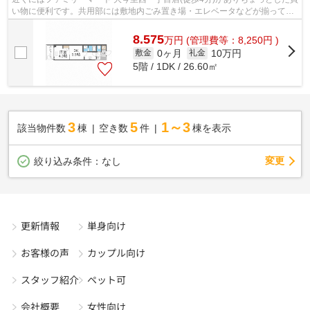
い物に便利です。共用部には敷地内ごみ置き場・エレベータなどが揃ってお
ります。防犯対策もバッチリなマン...
8.575
万
円
(管理費等：8,250円 )
0ヶ月
10万円
敷金
礼金
5階 / 1DK / 26.60㎡
3
5
1～3
該当物件数
棟
空き数
件
棟を表示
変更
絞り込み条件：
なし
更新情報
単身向け
お客様の声
カップル向け
スタッフ紹介
ペット可
会社概要
女性向け