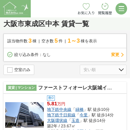
お気に入り
閲覧履歴
大阪市東成区中本 賃貸一覧
3
5
1～3
該当物件数
棟
空き数
件
棟を表示
変更
絞り込み条件：
なし
空室のみ
ファーストフィオーレ大阪城イースト
賃貸 | マンション
敷0
5.81
万円
地下鉄中央線
「
緑橋
」駅 徒歩10分
地下鉄千日前線
「
今里
」駅 徒歩14分
大阪環状線
「
玉造
」駅 徒歩14分
築2年 / 23.67㎡