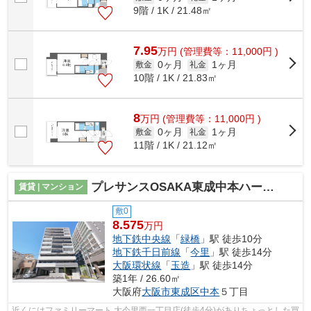
9階 / 1K / 21.48㎡
7.95
万
円
(管理費等：11,000円 )
0ヶ月
1ヶ月
敷金
礼金
10階 / 1K / 21.83㎡
8
万
円
(管理費等：11,000円 )
0ヶ月
1ヶ月
敷金
礼金
11階 / 1K / 21.12㎡
プレサンスOSAKA東成中本ハーヴィル
賃貸 | マンション
敷0
8.575
万円
地下鉄中央線
「
緑橋
」駅 徒歩10分
地下鉄千日前線
「
今里
」駅 徒歩14分
大阪環状線
「
玉造
」駅 徒歩14分
築1年 / 26.60㎡
大阪府
大阪市東成区
中本
５丁目
近くにはファミリーマート 大今里西一丁目店(徒歩4分)がありちょっとした買