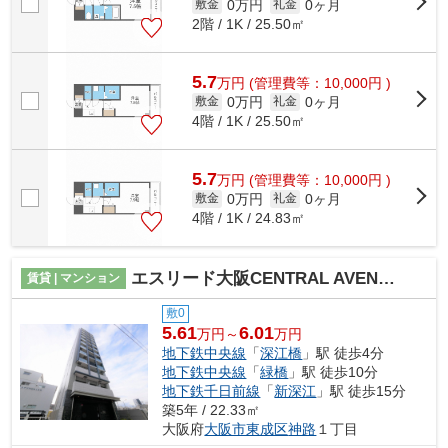
0万円
0ヶ月
敷金
礼金
2階 / 1K / 25.50㎡
5.7
万
円
(管理費等：10,000円 )
0万円
0ヶ月
敷金
礼金
4階 / 1K / 25.50㎡
5.7
万
円
(管理費等：10,000円 )
0万円
0ヶ月
敷金
礼金
4階 / 1K / 24.83㎡
エスリード大阪CENTRAL AVENUE
賃貸 | マンション
敷0
5.61
6.01
万円～
万円
地下鉄中央線
「
深江橋
」駅 徒歩4分
地下鉄中央線
「
緑橋
」駅 徒歩10分
地下鉄千日前線
「
新深江
」駅 徒歩15分
築5年 / 22.33㎡
大阪府
大阪市東成区
神路
１丁目