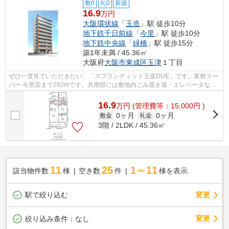
敷0
礼0
新築
16.9
万円
大阪環状線
「
玉造
」駅 徒歩10分
地下鉄千日前線
「
今里
」駅 徒歩10分
地下鉄中央線
「
緑橋
」駅 徒歩15分
築1年未満 / 45.36㎡
大阪府
大阪市東成区
玉津
１丁目
ぜひ一度見ていただきたい、「スプランディッド玉造DUE」です。業務スー
パー 今里店まで282mです。共用部には敷地内ごみ置き場・エレベータなど
が揃っており、とても充実しています。...
16.9
万
円
(管理費等：15,000円 )
0ヶ月
0ヶ月
敷金
礼金
3階 / 2LDK / 45.36㎡
11
25
1～11
該当物件数
棟
空き数
件
棟を表示
駅で絞り込む
変更
変更
絞り込み条件：
なし