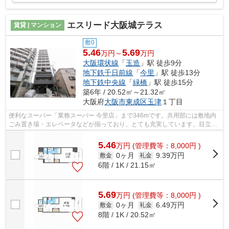
エスリード大阪城テラス
賃貸 | マンション
敷0
5.46
5.69
万円～
万円
大阪環状線
「
玉造
」駅 徒歩9分
地下鉄千日前線
「
今里
」駅 徒歩13分
地下鉄中央線
「
緑橋
」駅 徒歩15分
築6年 / 20.52㎡～21.32㎡
大阪府
大阪市東成区
玉津
１丁目
便利なスーパー「業務スーパー 今里店」まで346mです。共用部には敷地内
ごみ置き場・エレベータなどが揃っており、とても充実しています。目立つ
外観と洗練された設計の内装を持つデザ...
5.46
万
円
(管理費等：8,000円 )
0ヶ月
9.39万円
敷金
礼金
6階 / 1K / 21.15㎡
5.69
万
円
(管理費等：8,000円 )
0ヶ月
6.49万円
敷金
礼金
8階 / 1K / 20.52㎡