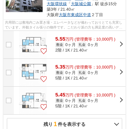
大阪環状線
「
大阪城公園
」駅 徒歩15分
築3年 / 21.40㎡
大阪府
大阪市東成区
中道
２丁目
共用部には敷地内ごみ置き場・エレベータなどが備わっておりとても充実し
ています。外観タイル張りの物件です。こだわり派の方も満足度の高いデザ
イナーズマンションです。12階建てで...
5.55
万
円
(管理費等：10,000円 )
0ヶ月
0ヶ月
敷金
礼金
2階 / 1K / 21.40㎡
5.35
万
円
(管理費等：10,000円 )
0ヶ月
0ヶ月
敷金
礼金
5階 / 1K / 21.40㎡
5.45
万
円
(管理費等：10,000円 )
0ヶ月
0ヶ月
敷金
礼金
5階 / 1K / 21.40㎡
1
残り
件を表示する