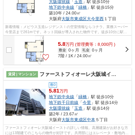
大阪環状線
「
玉造
」駅 徒歩10分
地下鉄中央線
「
緑橋
」駅 徒歩15分
築10年 / 24.00㎡
大阪府
大阪市東成区
大今里西
１丁目
新着情報：メビウス玉造レジデンスⅠの空室情報ならコチラ。業務スーパー
今里店まで261mです。ネット回線が導入された物件です。徒歩10分に駅の
ある、ニーズの高い物件です。大阪市東...
5.8
万
円
(管理費等：8,000円 )
0ヶ月
0ヶ月
敷金
礼金
7階 / 1K / 24.00㎡
ファーストフィオーレ大阪城イースト
賃貸 | マンション
敷0
5.81
万円
地下鉄中央線
「
緑橋
」駅 徒歩10分
地下鉄千日前線
「
今里
」駅 徒歩14分
大阪環状線
「
玉造
」駅 徒歩14分
築2年 / 23.67㎡
大阪府
大阪市東成区
中本
５丁目
ファーストフィオーレ大阪城イーストの詳しい情報。高層建築がお好きな方
には13階建てのこちらの物件が好評です。共用部にはエレベータ・敷地内ご