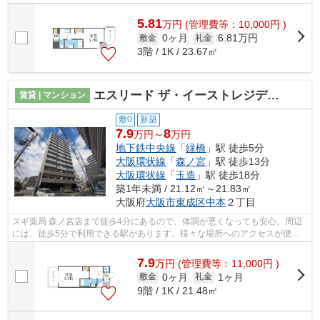
み置き場などが備わっておりとても充...
5.81
万
円
(管理費等：10,000円 )
0ヶ月
6.81万円
敷金
礼金
3階 / 1K / 23.67㎡
エスリード ザ・イーストレジデンス大阪城
賃貸 | マンション
敷0
新築
7.9
8
万円～
万円
地下鉄中央線
「
緑橋
」駅 徒歩5分
大阪環状線
「
森ノ宮
」駅 徒歩13分
大阪環状線
「
玉造
」駅 徒歩18分
築1年未満 / 21.12㎡～21.83㎡
大阪府
大阪市東成区
中本
２丁目
スギ薬局 森ノ宮店まで徒歩4分にあるので、体調が悪くなっても安心。周辺
には、徒歩5分で利用できる駅があります。様々な場所へのアクセスが便利
になる、2駅利用可能な物件です。こだ...
7.9
万
円
(管理費等：11,000円 )
0ヶ月
1ヶ月
敷金
礼金
9階 / 1K / 21.48㎡