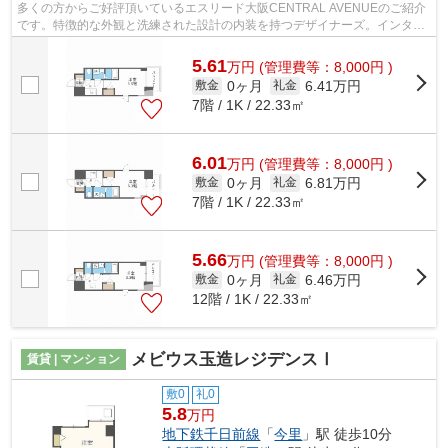
多くの方からご好評頂いているエスリード大阪CENTRAL AVENUEのご紹介
です。特徴的な外観と洗練された設計の内装を持つデザイナーズ。インター
ネットをご利用いただける物件です。徒歩4...
5.61
万
円
(管理費等：8,000円 )
0ヶ月
6.41万円
敷金
礼金
7階 / 1K / 22.33㎡
6.01
万
円
(管理費等：8,000円 )
0ヶ月
6.81万円
敷金
礼金
7階 / 1K / 22.33㎡
5.66
万
円
(管理費等：8,000円 )
0ヶ月
6.46万円
敷金
礼金
12階 / 1K / 22.33㎡
メビウス玉造レジデンスⅠ
賃貸 | マンション
敷0
礼0
5.8
万円
地下鉄千日前線
「
今里
」駅 徒歩10分