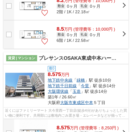
8.2
万
円
(管理費等：10,000円 )
0ヶ月
0ヶ月
敷金
礼金
2階 / 1K / 22.18㎡
8.5
万
円
(管理費等：10,000円 )
0ヶ月
0ヶ月
敷金
礼金
6階 / 1K / 22.58㎡
プレサンスOSAKA東成中本ハーヴィル
賃貸 | マンション
敷0
8.575
万円
地下鉄中央線
「
緑橋
」駅 徒歩10分
地下鉄千日前線
「
今里
」駅 徒歩14分
大阪環状線
「
玉造
」駅 徒歩14分
築1年 / 26.60㎡
大阪府
大阪市東成区
中本
５丁目
近くにはファミリーマート 大今里西一丁目店(徒歩4分)がありちょっとした買
い物に便利です。共用部には敷地内ごみ置き場・エレベータなどが揃ってお
ります。防犯対策もバッチリなマン...
8.575
万
円
(管理費等：8,250円 )