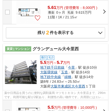
5.61
万
円
(管理費等：8,000円 )
0ヶ月
9.615万円
敷金
礼金
11階 / 1K / 21.15㎡
2
残り
件を表示する
グランデュール大今里西
賃貸 | マンション
敷0
礼0
5.5
5.7
万円～
万円
地下鉄千日前線
「
今里
」駅 徒歩10分
大阪環状線
「
玉造
」駅 徒歩14分
地下鉄中央線
「
緑橋
」駅 徒歩14分
築8年 / 24.83㎡～25.50㎡
大阪府
大阪市東成区
大今里西
１丁目
薬や日用品を買うのに便利な調剤薬局 マツモトキヨシ 大今里店まで、296m
です。利用可能な駅が2駅あり、利便性の高い物件です。共用部にはエレベ
ータ・敷地内ごみ置き場などが備わって...
5.5
万
円
(管理費等：10,000円 )