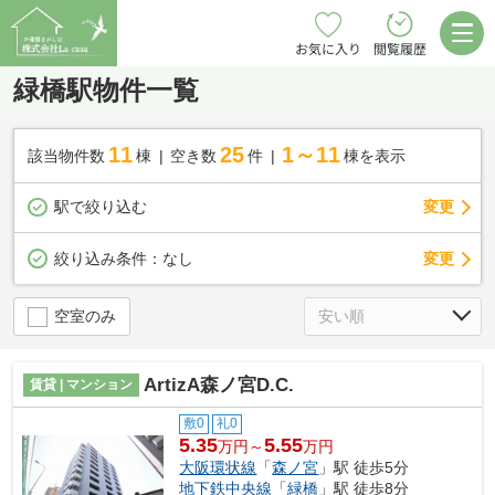
お気に入り
閲覧履歴
緑橋駅物件一覧
11
25
1～11
該当物件数
棟
空き数
件
棟を表示
駅で絞り込む
変更
変更
絞り込み条件：
なし
空室のみ
ArtizA森ノ宮D.C.
賃貸 | マンション
敷0
礼0
5.35
5.55
万円～
万円
大阪環状線
「
森ノ宮
」駅 徒歩5分
地下鉄中央線
「
緑橋
」駅 徒歩8分