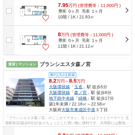
7.95
万
円
(管理費等：11,000円 )
0ヶ月
1ヶ月
敷金
礼金
10階 / 1K / 21.83㎡
8
万
円
(管理費等：11,000円 )
0ヶ月
1ヶ月
敷金
礼金
11階 / 1K / 21.12㎡
ブランシエスタ森ノ宮
賃貸 | マンション
敷0
礼0
新築
8.2
8.5
万円～
万円
大阪環状線
「
玉造
」駅 徒歩5分
大阪環状線
「
森ノ宮
」駅 徒歩8分
地下鉄中央線
「
緑橋
」駅 徒歩17分
築1年未満 / 22.18㎡～22.58㎡
大阪府
大阪市東成区
中道
３丁目
「ブランシエスタ森ノ宮」のここがイチオシ。近くにはファミリーマート 玉
造駅前店(徒歩6分)がありちょっとした買い物に便利です。共用部には敷地内
ごみ置き場・エレベータなど様々な...