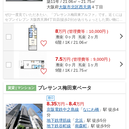
築11年 / 21.06㎡～21.75㎡
大阪府
大阪市北区
西天満
４丁目
ぜひ一度見ていただきたい、「プレサンス梅田東アルファ」です。近くには
セブンイレブン 大阪西天満4丁目店(徒歩2分)がありちょっとした買い物に便
利です。共用部には敷地内ごみ置き場...
8
万
円
(管理費等：10,000円 )
0ヶ月
2ヶ月
敷金
礼金
6階 / 1K / 21.06㎡
7.5
万
円
(管理費等：9,000円 )
0ヶ月
1ヶ月
敷金
礼金
9階 / 1K / 21.75㎡
プレサンス梅田東ベータ
賃貸 | マンション
敷0
8.35
8.4
万円～
万円
京阪電鉄中之島線
「
なにわ橋
」駅 徒歩4
分
地下鉄堺筋線
「
北浜
」駅 徒歩5分
地下鉄谷町線
「
南森町
」駅 徒歩9分