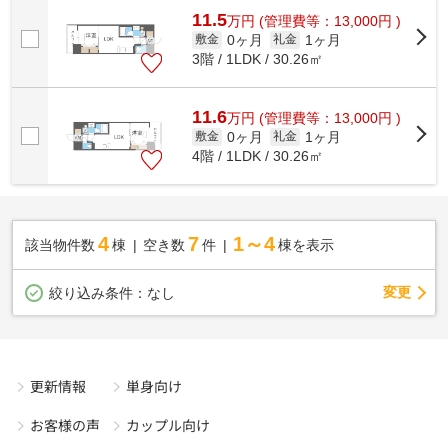
11.5
万
円
(管理費等：13,000円 )
0ヶ月
1ヶ月
敷金
礼金
3階 / 1LDK / 30.26㎡
11.6
万
円
(管理費等：13,000円 )
0ヶ月
1ヶ月
敷金
礼金
4階 / 1LDK / 30.26㎡
4
7
1～4
該当物件数
棟
空き数
件
棟を表示
変更
絞り込み条件：
なし
更新情報
単身向け
お客様の声
カップル向け