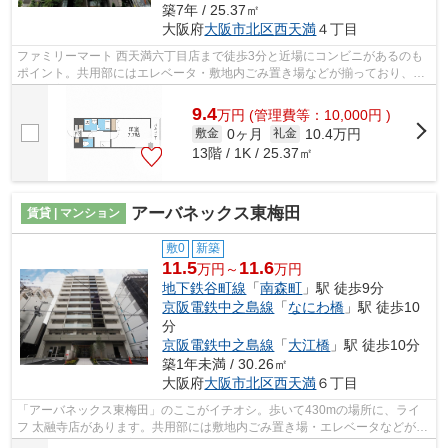
築7年 / 25.37㎡
大阪府
大阪市北区
西天満
４丁目
ファミリーマート 西天満六丁目店まで徒歩3分と近場にコンビニがあるのも
ポイント。共用部にはエレベータ・敷地内ごみ置き場などが揃っており、と
ても充実しています。周辺に2駅ありの...
9.4
万
円
(管理費等：10,000円 )
0ヶ月
10.4万円
敷金
礼金
13階 / 1K / 25.37㎡
アーバネックス東梅田
賃貸 | マンション
敷0
新築
11.5
11.6
万円～
万円
地下鉄谷町線
「
南森町
」駅 徒歩9分
京阪電鉄中之島線
「
なにわ橋
」駅 徒歩10
分
京阪電鉄中之島線
「
大江橋
」駅 徒歩10分
築1年未満 / 30.26㎡
大阪府
大阪市北区
西天満
６丁目
「アーバネックス東梅田」のここがイチオシ。歩いて430mの場所に、ライ
フ 太融寺店があります。共用部には敷地内ごみ置き場・エレベータなどが備
わっておりとても充実しています。電車...