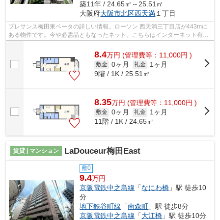
築11年 / 24.65㎡～25.51㎡
大阪府
大阪市北区
西天満
１丁目
プレサンス梅田東ベータの詳しい情報。ローソン 西天満三丁目店が443mに
ある物件です。今や必需品ともなったネット。こちらはインターネット有り
物件です。駅まで4分と、駅近でアクセ...
8.4
万
円
(管理費等：11,000円 )
0ヶ月
1ヶ月
敷金
礼金
9階 / 1K / 25.51㎡
8.35
万
円
(管理費等：11,000円 )
0ヶ月
1ヶ月
敷金
礼金
11階 / 1K / 24.65㎡
LaDouceur梅田East
賃貸 | マンション
敷0
9.4
万円
京阪電鉄中之島線
「
なにわ橋
」駅 徒歩10
分
地下鉄谷町線
「
南森町
」駅 徒歩8分
京阪電鉄中之島線
「
大江橋
」駅 徒歩10分