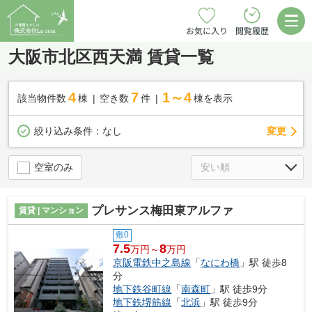
お気に入り
閲覧履歴
大阪市北区西天満 賃貸一覧
4
7
1～4
該当物件数
棟
空き数
件
棟を表示
変更
絞り込み条件：
なし
空室のみ
プレサンス梅田東アルファ
賃貸 | マンション
敷0
7.5
8
万円～
万円
京阪電鉄中之島線
「
なにわ橋
」駅 徒歩8
分
地下鉄谷町線
「
南森町
」駅 徒歩9分
地下鉄堺筋線
「
北浜
」駅 徒歩9分