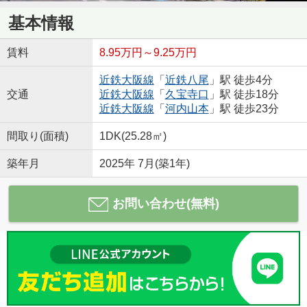
基本情報
賃料
8.95万円～9.25万円
近鉄大阪線
「
近鉄八尾
」駅 徒歩4分
交通
近鉄大阪線
「
久宝寺口
」駅 徒歩18分
近鉄大阪線
「
河内山本
」駅 徒歩23分
間取り(面積)
1DK(25.28㎡)
築年月
2025年 7月(築1年)
お問い合わせ(無料)