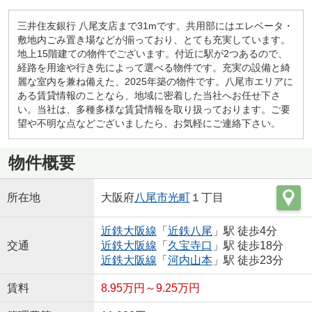
三井住友銀行 八尾支店まで31mです。共用部にはエレベータ・
敷地内ごみ置き場などが揃っており、とても充実しています。
地上15階建ての物件でございます。付近に駅が2つあるので、
経路を用途や行き先によって選べる物件です。充実の設備と綺
麗な室内を兼ね備えた、2025年築の物件です。八尾市エリアに
ある賃貸情報のことなら、地域に密着した当社へお任せ下さ
い。当社は、多種多様な賃貸情報を取り扱っております。ご要
望や不明な点などございましたら、お気軽にご連絡下さい。
物件概要
所在地
大阪府
八尾市
光町
１丁目
近鉄大阪線
「
近鉄八尾
」駅 徒歩4分
交通
近鉄大阪線
「
久宝寺口
」駅 徒歩18分
近鉄大阪線
「
河内山本
」駅 徒歩23分
賃料
8.95万円～9.25万円