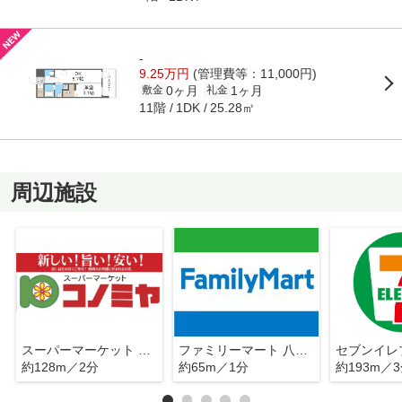
-
9.25万円
(管理費等：11,000円)
0ヶ月
1ヶ月
敷金
礼金
11階
25.28㎡
1DK
周辺施設
スーパーマーケット コノミヤ 近鉄八尾駅前店
ファミリーマート 八尾光町店
約128m／2分
約65m／1分
約193m／