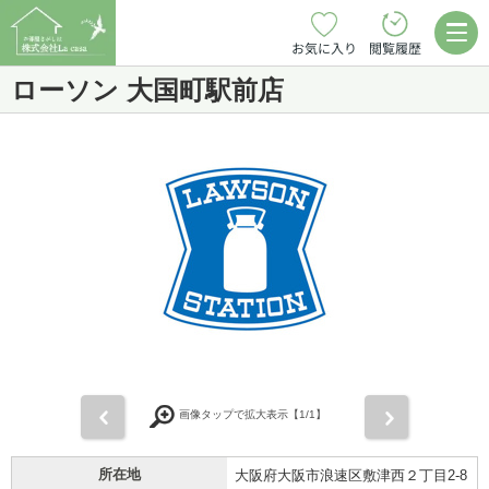
お気に入り
閲覧履歴
ローソン 大国町駅前店
前
次
画像タップで拡大表示【
1
/1】
所在地
大阪府大阪市浪速区敷津西２丁目2-8