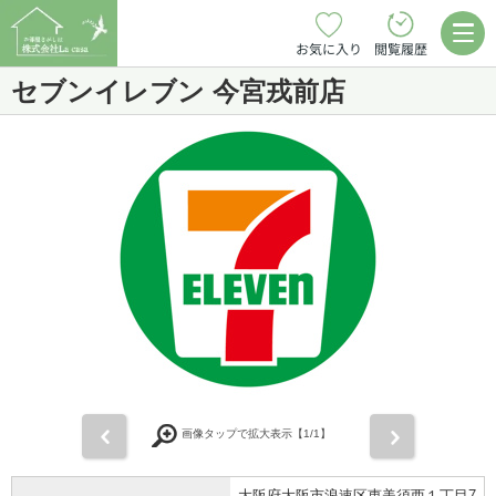
お気に入り
閲覧履歴
セブンイレブン 今宮戎前店
前
次
画像タップで拡大表示【
1
/1】
大阪府大阪市浪速区恵美須西１丁目7