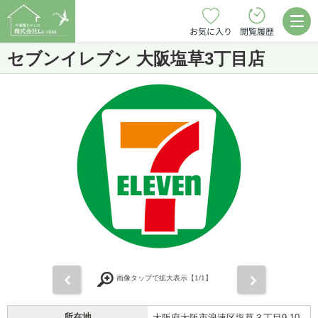
お気に入り
閲覧履歴
セブンイレブン 大阪塩草3丁目店
前
次
画像タップで拡大表示【
1
/1】
所在地
大阪府大阪市浪速区塩草３丁目9-10