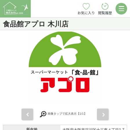
お気に入り
閲覧履歴
食品館アプロ 木川店
前
次
画像タップで拡大表示【
1
/1】
所在地
大阪府大阪市淀川区十三東４丁目1-7