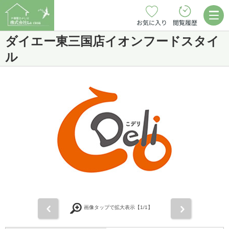
お気に入り
閲覧履歴
ダイエー東三国店イオンフードスタイ
ル
前
次
画像タップで拡大表示【
1
/1】