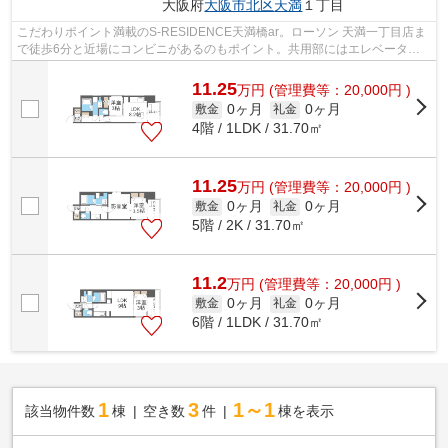
大阪府
大阪市北区
天満
１丁目
こだわりポイント満載のS-RESIDENCE天満橋ar。ローソン 天満一丁目店ま
で徒歩6分と近場にコンビニがあるのもポイント。共用部にはエレベータ・
敷地内ごみ置き場などが揃っており、とて...
11.25
万
円
(管理費等：20,000円 )
0ヶ月
0ヶ月
敷金
礼金
4階 / 1LDK / 31.70㎡
11.25
万
円
(管理費等：20,000円 )
0ヶ月
0ヶ月
敷金
礼金
5階 / 2K / 31.70㎡
11.2
万
円
(管理費等：20,000円 )
0ヶ月
0ヶ月
敷金
礼金
6階 / 1LDK / 31.70㎡
1
3
1～1
該当物件数
棟
空き数
件
棟を表示