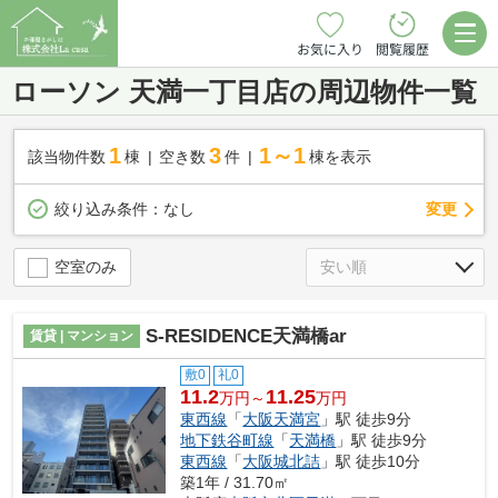
お気に入り
閲覧履歴
ローソン 天満一丁目店の周辺物件一覧
1
3
1～1
該当物件数
棟
空き数
件
棟を表示
変更
絞り込み条件：
なし
空室のみ
S-RESIDENCE天満橋ar
賃貸 | マンション
敷0
礼0
11.2
11.25
万円～
万円
東西線
「
大阪天満宮
」駅 徒歩9分
地下鉄谷町線
「
天満橋
」駅 徒歩9分
東西線
「
大阪城北詰
」駅 徒歩10分
築1年 / 31.70㎡