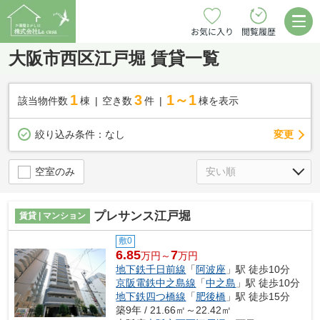
お気に入り
閲覧履歴
大阪市西区江戸堀 賃貸一覧
1
3
1～1
該当物件数
棟
空き数
件
棟を表示
変更
絞り込み条件：
なし
空室のみ
プレサンス江戸堀
賃貸 | マンション
敷0
6.85
7
万円～
万円
地下鉄千日前線
「
阿波座
」駅 徒歩10分
京阪電鉄中之島線
「
中之島
」駅 徒歩10分
地下鉄四つ橋線
「
肥後橋
」駅 徒歩15分
築9年 / 21.66㎡～22.42㎡