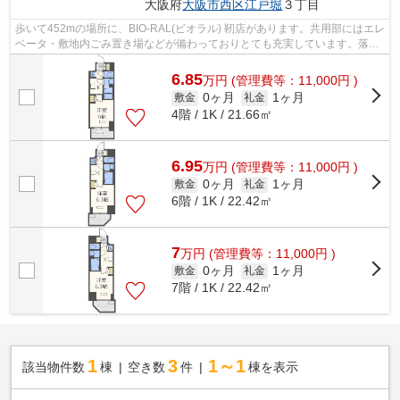
大阪府
大阪市西区
江戸堀
３丁目
歩いて452mの場所に、BIO-RAL(ビオラル) 靭店があります。共用部にはエレ
ベータ・敷地内ごみ置き場などが備わっておりとても充実しています。落ち
着いた街並みにフィットする外観タイ...
6.85
万
円
(管理費等：11,000円 )
0ヶ月
1ヶ月
敷金
礼金
4階 / 1K / 21.66㎡
6.95
万
円
(管理費等：11,000円 )
0ヶ月
1ヶ月
敷金
礼金
6階 / 1K / 22.42㎡
7
万
円
(管理費等：11,000円 )
0ヶ月
1ヶ月
敷金
礼金
7階 / 1K / 22.42㎡
1
3
1～1
該当物件数
棟
空き数
件
棟を表示