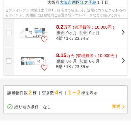
大阪府
大阪市西区
江之子島
１丁目
セブンイレブン 大阪江之子島1丁目店まで徒歩1分と近場にコンビニがあるの
もポイント。共用部には敷地内ごみ置き場・エレベータなどが揃っておりま
す。外観タイル張りは、マンションの...
8.2
万
円
(管理費等：10,000円 )
0ヶ月
0ヶ月
敷金
礼金
4階 / 1K / 23.74㎡
8.15
万
円
(管理費等：10,000円 )
0ヶ月
0ヶ月
敷金
礼金
5階 / 1K / 23.39㎡
2
4
1～2
該当物件数
棟
空き数
件
棟を表示
変更
絞り込み条件：
なし