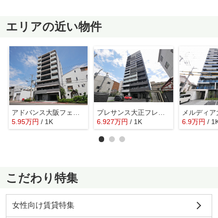
エリアの近い物件
アドバンス大阪フェリーチェ
プレサンス大正フレンジ
メルディア大
5.95
万
円
/ 1K
6.927
万
円
/ 1K
6.9
万
円
/ 1
こだわり特集
女性向け賃貸特集