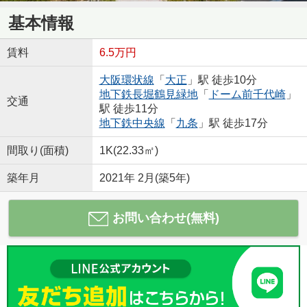
基本情報
賃料
6.5万円
大阪環状線
「
大正
」駅 徒歩10分
地下鉄長堀鶴見緑地
「
ドーム前千代崎
」
交通
駅 徒歩11分
地下鉄中央線
「
九条
」駅 徒歩17分
間取り(面積)
1K(22.33㎡)
築年月
2021年 2月(築5年)
お問い合わせ(無料)