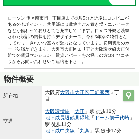
ローソン 港区南市岡一丁目店まで徒歩5分と近場にコンビニが
あるのもポイント。共用部には敷地内ごみ置き場・エレベータ
などが備わっておりとても充実しています。目立つ外観と洗練
された設計の内装を持つデザイナーズ。令和3年築の物件とな
っており、きれいな室内が魅力となっています。初期費用のカ
ード決済ができます。大阪市大正区エリアと大阪環状線大正付
近での賃貸マンション、賃貸アパートをお探しの方はぜひコチ
ラからお問い合わせやご連絡を下さい。
物件概要
大阪府
大阪市大正区
三軒家西
３丁
所在地
目
大阪環状線
「
大正
」駅 徒歩10分
地下鉄長堀鶴見緑地
「
ドーム前千代崎
」
交通
駅 徒歩11分
地下鉄中央線
「
九条
」駅 徒歩17分