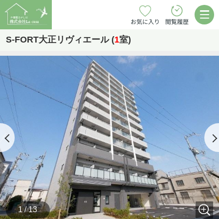
お気に入り
閲覧履歴
S-FORT大正リヴィエール (
1
室)
1 / 13