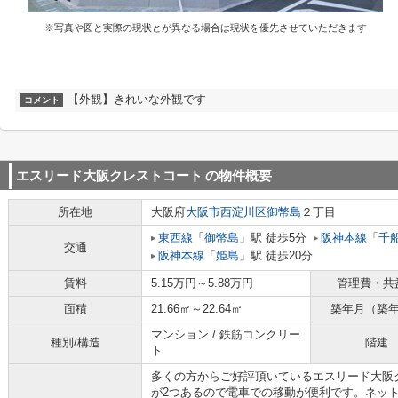
※写真や図と実際の現状とが異なる場合は現状を優先させていただきます
【外観】きれいな外観です
コメント
エスリード大阪クレストコート
の物件概要
所在地
大阪府
大阪市西淀川区
御幣島
２丁目
東西線
「
御幣島
」駅 徒歩5分
阪神本線
「
千
交通
阪神本線
「
姫島
」駅 徒歩20分
賃料
5.15万円～5.88万円
管理費・共
面積
21.66㎡～22.64㎡
築年月（築
マンション / 鉄筋コンクリー
種別/構造
階建
ト
多くの方からご好評頂いているエスリード大阪
が2つあるので電車での移動が便利です。ネッ