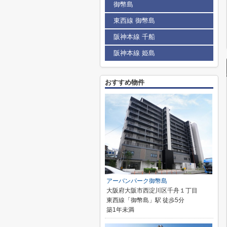
御幣島
東西線 御幣島
阪神本線 千船
阪神本線 姫島
おすすめ物件
アーバンパーク御幣島
大阪府大阪市西淀川区千舟１丁目
東西線「御幣島」駅 徒歩5分
築1年未満