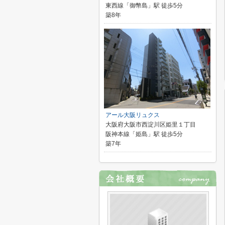
東西線「御幣島」駅 徒歩5分
築8年
アール大阪リュクス
大阪府大阪市西淀川区姫里１丁目
阪神本線「姫島」駅 徒歩5分
築7年