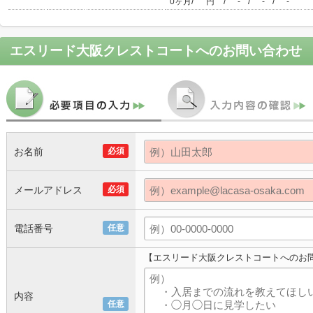
/
/
/
/
0ヶ月
円
-
-
-
エスリード大阪クレストコート
へのお問い合わせ
お名前
必須
メールアドレス
必須
電話番号
任意
【エスリード大阪クレストコートへのお
内容
任意