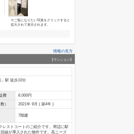
※ご覧になりたい写真をクリックすると
拡大されて表示されます。
情報の見方
【マンション】
船
」駅 徒歩10分
益費
8,000円
年数）
2021年 9月 ( 築4年 )
7階建
クレストコートのご紹介です。周辺に駅
ト回線が導入された物件です。高ニーズ