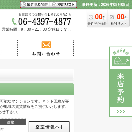
最終更新：2026年08月08日
00
00
件
件
最近見た物件
検討リスト
営業時間：9：30～21：00
定休日：なし
用可能なマンションです。ネット回線が導
フが地域の賃貸情報をご提供いたします。
わせ下さい。
建物
空室情報へ
4年