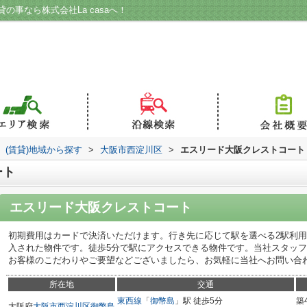
事なら株式会社La casaへ！
(賃貸)地域から探す
>
大阪市西淀川区
>
エスリード大阪クレストコート
ート
エスリード大阪クレストコート
初期費用はカードで決済いただけます。行き先に応じて駅を選べる2駅利
入された物件です。徒歩5分で駅にアクセスできる物件です。当社スタッ
お客様のこだわりやご要望などございましたら、お気軽に当社へお問い合
所在地
交通
東西線
「
御幣島
」駅 徒歩5分
築
大阪府
大阪市西淀川区
御幣島