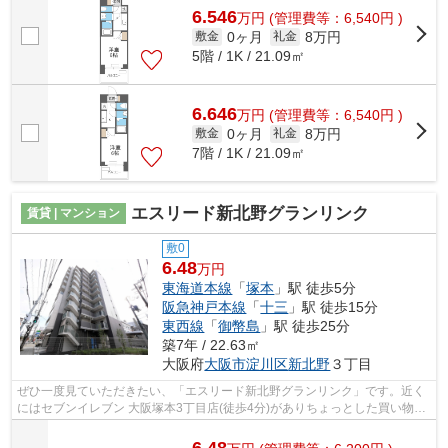
6.546
万
円
(管理費等：6,540円 )
0ヶ月
8万円
敷金
礼金
5階 / 1K / 21.09㎡
6.646
万
円
(管理費等：6,540円 )
0ヶ月
8万円
敷金
礼金
7階 / 1K / 21.09㎡
エスリード新北野グランリンク
賃貸 | マンション
敷0
6.48
万円
東海道本線
「
塚本
」駅 徒歩5分
阪急神戸本線
「
十三
」駅 徒歩15分
東西線
「
御幣島
」駅 徒歩25分
築7年 / 22.63㎡
大阪府
大阪市淀川区
新北野
３丁目
ぜひ一度見ていただきたい、「エスリード新北野グランリンク」です。近く
にはセブンイレブン 大阪塚本3丁目店(徒歩4分)がありちょっとした買い物に
便利です。共用部には敷地内ごみ置き...