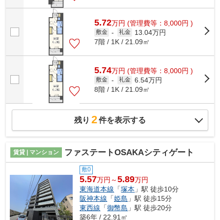
5.72
万
円
(管理費等：8,000円 )
13.04万円
敷金
-
礼金
7階 / 1K / 21.09㎡
5.74
万
円
(管理費等：8,000円 )
6.54万円
敷金
-
礼金
8階 / 1K / 21.09㎡
2
残り
件を表示する
ファステートOSAKAシティゲート
賃貸 | マンション
敷0
5.57
5.89
万円～
万円
東海道本線
「
塚本
」駅 徒歩10分
阪神本線
「
姫島
」駅 徒歩15分
東西線
「
御幣島
」駅 徒歩20分
築6年 / 22.91㎡