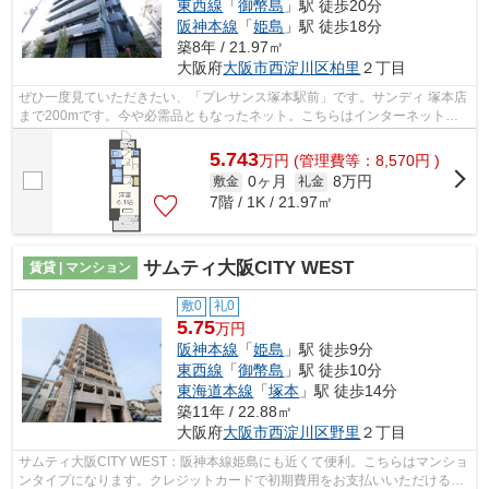
東西線
「
御幣島
」駅 徒歩20分
阪神本線
「
姫島
」駅 徒歩18分
築8年 / 21.97㎡
大阪府
大阪市西淀川区
柏里
２丁目
ぜひ一度見ていただきたい、「プレサンス塚本駅前」です。サンディ 塚本店
まで200mです。今や必需品ともなったネット。こちらはインターネット有
り物件です。この物件は駅から徒歩2分...
5.743
万
円
(管理費等：8,570円 )
0ヶ月
8万円
敷金
礼金
7階 / 1K / 21.97㎡
サムティ大阪CITY WEST
賃貸 | マンション
敷0
礼0
5.75
万円
阪神本線
「
姫島
」駅 徒歩9分
東西線
「
御幣島
」駅 徒歩10分
東海道本線
「
塚本
」駅 徒歩14分
築11年 / 22.88㎡
大阪府
大阪市西淀川区
野里
２丁目
サムティ大阪CITY WEST：阪神本線姫島にも近くて便利。こちらはマンショ
ンタイプになります。クレジットカードで初期費用をお支払いいただける物