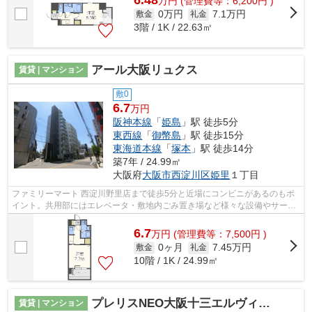
6.48
万
円
(管理費等：6,200円 )
0万円
7.1万円
敷金
礼金
3階 / 1K / 22.63㎡
アール大阪リュクス
賃貸 | マンション
敷0
6.7
万円
阪神本線
「
姫島
」駅 徒歩5分
東西線
「
御幣島
」駅 徒歩15分
東海道本線
「
塚本
」駅 徒歩14分
築7年 / 24.99㎡
大阪府
大阪市西淀川区
姫里
１丁目
ファミリーマート 西淀川野里店まで徒歩5分と近場にコンビニがあるのもポ
イント。共用部にはエレベータ・敷地内ごみ置き場など様々な設備やサービ
スが揃っているので便利です。素敵な...
6.7
万
円
(管理費等：7,500円 )
0ヶ月
7.45万円
敷金
礼金
10階 / 1K / 24.99㎡
プレリスNEO大阪十三エルヴィオン
賃貸 | マンション