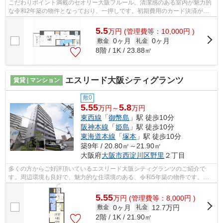
こだわりポイント満載のセオリー大阪フルール。清潔感のある室内が魅力的
な令和2年築の物件となっており、一押しです。初期費用のカード決済がで
きます。駅から徒歩8分の位置にある物...
5.5
万
円
(管理費等：10,000円 )
0ヶ月
0ヶ月
敷金
礼金
8階 / 1K / 23.88㎡
エスリード大阪シティグランツ
賃貸 | マンション
敷0
5.55
5.8
万円～
万円
東西線
「
御幣島
」駅 徒歩10分
阪神本線
「
姫島
」駅 徒歩10分
東海道本線
「
塚本
」駅 徒歩10分
築9年 / 20.80㎡～21.90㎡
大阪府
大阪市西淀川区
野里
２丁目
多くの方からご好評頂いているエスリード大阪シティグランツのご紹介で
す。周辺環境も良好で、魅力的な住環境のある、令和5年築の物件です。共
用部にはエレベータ・敷地内ごみ置き場な...
5.55
万
円
(管理費等：8,000円 )
0ヶ月
12.7万円
敷金
礼金
2階 / 1K / 21.90㎡