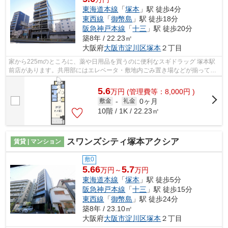
東海道本線
「
塚本
」駅 徒歩4分
東西線
「
御幣島
」駅 徒歩18分
阪急神戸本線
「
十三
」駅 徒歩20分
築8年 / 22.23㎡
大阪府
大阪市淀川区
塚本
２丁目
家から225mのところに、薬や日用品を買うのに便利なスギドラッグ 塚本駅
前店があります。共用部にはエレベータ・敷地内ごみ置き場などが揃ってお
ります。造りとデザインに関して、自信...
5.6
万
円
(管理費等：8,000円 )
0ヶ月
敷金
-
礼金
10階 / 1K / 22.23㎡
スワンズシティ塚本アクシア
賃貸 | マンション
敷0
5.66
5.7
万円～
万円
東海道本線
「
塚本
」駅 徒歩5分
阪急神戸本線
「
十三
」駅 徒歩15分
東西線
「
御幣島
」駅 徒歩24分
築8年 / 23.10㎡
大阪府
大阪市淀川区
塚本
２丁目