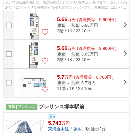
歩いて361mの場所に、阪急OASIS(オアシス) 塚本店があります。おしゃれな
あなたにピッタリな外観タイル張りのマンションです。共用部にはエレベー
タ・敷地内ごみ置き場などが揃ってお...
5.66
万
円
(管理費等：9,900円 )
6.65万円
敷金
-
礼金
2階 / 1K / 23.10㎡
5.66
万
円
(管理費等：9,900円 )
6.65万円
敷金
-
礼金
2階 / 1K / 23.10㎡
5.7
万
円
(管理費等：6,700円 )
6.7万円
敷金
-
礼金
11階 / 1K / 23.10㎡
プレサンス塚本駅前
賃貸 | マンション
敷0
5.743
万円
東海道本線
「
塚本
」駅 徒歩2分