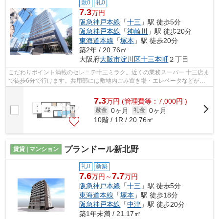
敷0
礼0
7.3
万円
阪急神戸本線
「
十三
」駅 徒歩5分
阪急神戸本線
「
神崎川
」駅 徒歩20分
東海道本線
「
塚本
」駅 徒歩20分
築2年 / 20.76㎡
大阪府
大阪市淀川区
十三本町
２丁目
こだわりポイント満載のセレニテ十三ミラク。近くの業務スーパー 十三店ま
で徒歩6分で行けます。共用部には敷地内ごみ置き場・エレベータなどが備
わっておりとても充実しています。こ...
7.3
万
円
(管理費等：7,000円 )
0ヶ月
0ヶ月
敷金
礼金
10階 / 1R / 20.76㎡
プランドール新北野
賃貸 | マンション
礼0
新築
7.6
7.7
万円～
万円
阪急神戸本線
「
十三
」駅 徒歩5分
東海道本線
「
塚本
」駅 徒歩18分
阪急神戸本線
「
中津
」駅 徒歩20分
築1年未満 / 21.17㎡