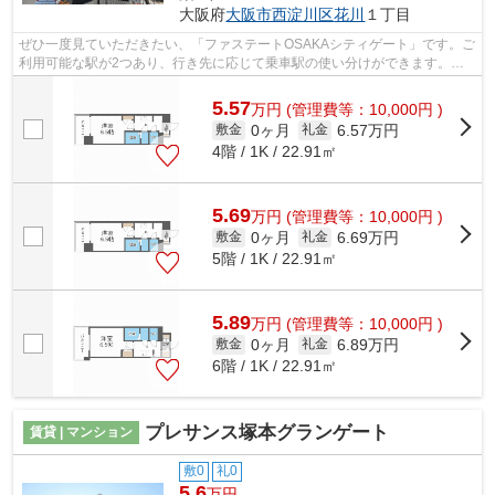
大阪府
大阪市西淀川区
花川
１丁目
ぜひ一度見ていただきたい、「ファステートOSAKAシティゲート」です。ご
利用可能な駅が2つあり、行き先に応じて乗車駅の使い分けができます。こ
ちらの物件にはエレベーターが付いてい...
5.57
万
円
(管理費等：10,000円 )
0ヶ月
6.57万円
敷金
礼金
4階 / 1K / 22.91㎡
5.69
万
円
(管理費等：10,000円 )
0ヶ月
6.69万円
敷金
礼金
5階 / 1K / 22.91㎡
5.89
万
円
(管理費等：10,000円 )
0ヶ月
6.89万円
敷金
礼金
6階 / 1K / 22.91㎡
プレサンス塚本グランゲート
賃貸 | マンション
敷0
礼0
5.6
万円