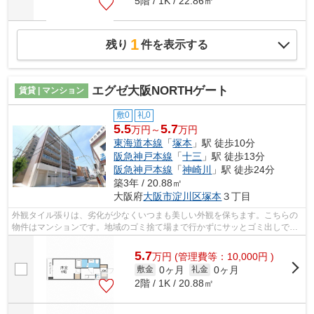
5階 / 1K / 22.86㎡
1
残り
件を表示する
エグゼ大阪NORTHゲート
賃貸 | マンション
敷0
礼0
5.5
5.7
万円～
万円
東海道本線
「
塚本
」駅 徒歩10分
阪急神戸本線
「
十三
」駅 徒歩13分
阪急神戸本線
「
神崎川
」駅 徒歩24分
築3年 / 20.88㎡
大阪府
大阪市淀川区
塚本
３丁目
外観タイル張りは、劣化が少なくいつまも美しい外観を保ちます。こちらの
物件はマンションです。地域のゴミ捨て場まで行かずにサッとゴミ出しでき
るように、共用部にゴミ捨て場を設置...
5.7
万
円
(管理費等：10,000円 )
0ヶ月
0ヶ月
敷金
礼金
2階 / 1K / 20.88㎡