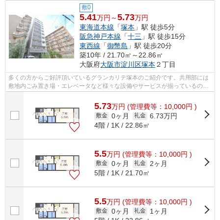
敷0
5.41
5.73
万円～
万円
東海道本線
「
塚本
」駅 徒歩5分
阪急神戸本線
「
十三
」駅 徒歩15分
東西線
「
御幣島
」駅 徒歩20分
築10年 / 21.70㎡～22.86㎡
大阪府
大阪市淀川区
塚本
２丁目
多くの方からご好評頂いているグランカリテ塚本のご紹介です。共用部には
敷地内ごみ置き場・エレベータなど様々な設備やサービスが揃っているので
便利です。こちらの物件は、陽当たり...
5.73
万
円
(管理費等：10,000円 )
0ヶ月
6.73万円
敷金
礼金
4階 / 1K / 22.86㎡
5.5
万
円
(管理費等：10,000円 )
0ヶ月
2ヶ月
敷金
礼金
5階 / 1K / 21.70㎡
5.5
万
円
(管理費等：10,000円 )
0ヶ月
1ヶ月
敷金
礼金