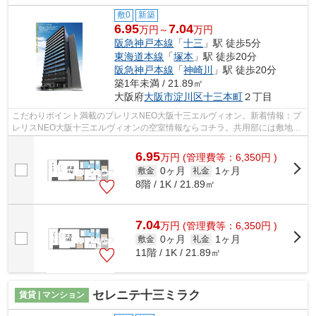
敷0
新築
6.95
7.04
万円～
万円
阪急神戸本線
「
十三
」駅 徒歩5分
東海道本線
「
塚本
」駅 徒歩20分
阪急神戸本線
「
神崎川
」駅 徒歩20分
築1年未満 / 21.89㎡
大阪府
大阪市淀川区
十三本町
２丁目
こだわりポイント満載のプレリスNEO大阪十三エルヴィオン。新着情報：プ
レリスNEO大阪十三エルヴィオンの空室情報ならコチラ。共用部には敷地内
ごみ置き場・エレベータなどが揃ってお...
6.95
万
円
(管理費等：6,350円 )
0ヶ月
1ヶ月
敷金
礼金
8階 / 1K / 21.89㎡
7.04
万
円
(管理費等：6,350円 )
0ヶ月
1ヶ月
敷金
礼金
11階 / 1K / 21.89㎡
セレニテ十三ミラク
賃貸 | マンション