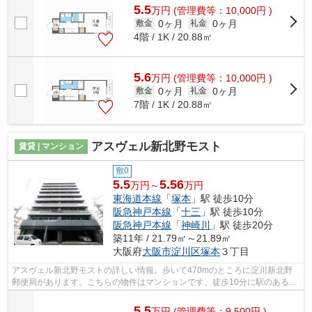
5.5
万
円
(管理費等：10,000円 )
0ヶ月
0ヶ月
敷金
礼金
4階 / 1K / 20.88㎡
5.6
万
円
(管理費等：10,000円 )
0ヶ月
0ヶ月
敷金
礼金
7階 / 1K / 20.88㎡
アスヴェル新北野モスト
賃貸 | マンション
敷0
5.5
5.56
万円～
万円
東海道本線
「
塚本
」駅 徒歩10分
阪急神戸本線
「
十三
」駅 徒歩10分
阪急神戸本線
「
神崎川
」駅 徒歩20分
築11年 / 21.79㎡～21.89㎡
大阪府
大阪市淀川区
塚本
３丁目
アスヴェル新北野モストの詳しい情報。歩いて470mのところに淀川新北野
郵便局があります。こちらの物件はマンションです。徒歩10分に駅のある、
ニーズの高い物件です。メールアドレスh...
5.5
万
円
(管理費等：9,500円 )