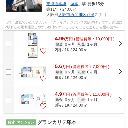
東海道本線
「
塚本
」駅 徒歩15分
築11年 / 24.00㎡
大阪府
大阪市西淀川区
姫里
２丁目
ぜひ一度見ていただきたい、「グレイスレジデンス大阪West」です。周辺に
2駅ありの電車通勤しやすい物件です。しっかりとした造りが自慢の築7年の
物件。造りとデザインに関して、自信...
4.95
万
円
(管理費等：10,000円 )
0ヶ月
1ヶ月
敷金
礼金
2階 / 1K / 24.00㎡
5.6
万
円
(管理費等：7,000円 )
0ヶ月
0ヶ月
敷金
礼金
8階 / 1K / 24.00㎡
4.9
万
円
(管理費等：11,000円 )
0ヶ月
1ヶ月
敷金
礼金
9階 / 1K / 24.00㎡
グランカリテ塚本
賃貸 | マンション