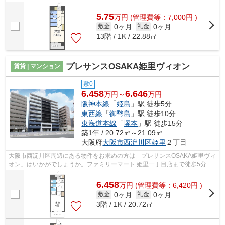
件です。14階建ての物件となっています...
5.75
万
円
(管理費等：7,000円 )
0ヶ月
0ヶ月
敷金
礼金
13階 / 1K / 22.88㎡
プレサンスOSAKA姫里ヴィオン
賃貸 | マンション
敷0
6.458
6.646
万円～
万円
阪神本線
「
姫島
」駅 徒歩5分
東西線
「
御幣島
」駅 徒歩10分
東海道本線
「
塚本
」駅 徒歩15分
築1年 / 20.72㎡～21.09㎡
大阪府
大阪市西淀川区
姫里
２丁目
大阪市西淀川区周辺にある物件をお求めの方は「プレサンスOSAKA姫里ヴィ
オン」はいかがでしょうか。ファミリーマート 姫里一丁目店まで徒歩5分と
近場にコンビニがあるのもポイント。共...
6.458
万
円
(管理費等：6,420円 )
0ヶ月
0ヶ月
敷金
礼金
3階 / 1K / 20.72㎡