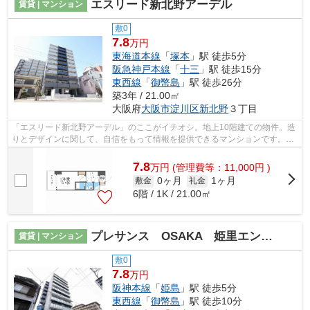
エスリード新北野アーデル
賃貸 | マンション
敷0
7.8
万円
東海道本線
「
塚本
」駅 徒歩5分
阪急神戸本線
「
十三
」駅 徒歩15分
東西線
「
御幣島
」駅 徒歩26分
築3年 / 21.00㎡
大阪府
大阪市淀川区
新北野
３丁目
「エスリード新北野アーデル」のここがイチオシ。地上10階建ての物件。造
りとデザインに関して、自信をもって情報を提供できるマンションです。こ
ちらは初期費用をカードでお支払いい...
7.8
万
円
(管理費等：11,000円 )
0ヶ月
1ヶ月
敷金
礼金
6階 / 1K / 21.00㎡
プレサンス OSAKA 姫里エンファシス
賃貸 | マンション
敷0
7.8
万円
阪神本線
「
姫島
」駅 徒歩5分
東西線
「
御幣島
」駅 徒歩10分