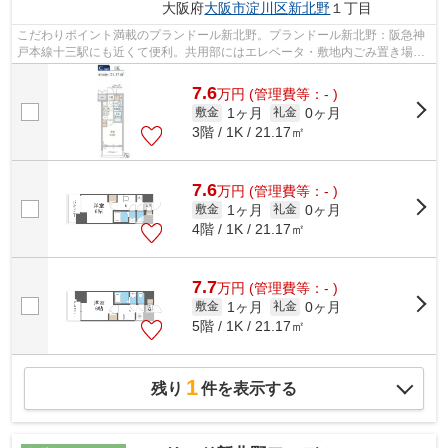
大阪府
大阪市淀川区
新北野
１丁目
こだわりポイント満載のプランドール新北野。プランドール新北野：阪急神
戸本線十三駅にも近くて便利。共用部にはエレベータ・敷地内ごみ置き場な
どが揃っており、とても充実していま...
7.6
万
円
(管理費等：- )
1ヶ月
0ヶ月
敷金
礼金
3階 / 1K / 21.17㎡
7.6
万
円
(管理費等：- )
1ヶ月
0ヶ月
敷金
礼金
4階 / 1K / 21.17㎡
7.7
万
円
(管理費等：- )
1ヶ月
0ヶ月
敷金
礼金
5階 / 1K / 21.17㎡
1
残り
件を表示する