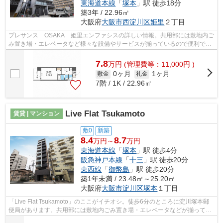
東海道本線
「
塚本
」駅 徒歩18分
築3年 / 22.96㎡
大阪府
大阪市西淀川区
姫里
２丁目
プレサンス OSAKA 姫里エンファシスの詳しい情報。共用部には敷地内ご
み置き場・エレベータなど様々な設備やサービスが揃っているので便利で
す。高層建築がお好きな方には10階建ての...
7.8
万
円
(管理費等：11,000円 )
0ヶ月
1ヶ月
敷金
礼金
7階 / 1K / 22.96㎡
Live Flat Tsukamoto
賃貸 | マンション
敷0
新築
8.4
8.7
万円～
万円
東海道本線
「
塚本
」駅 徒歩4分
阪急神戸本線
「
十三
」駅 徒歩20分
東西線
「
御幣島
」駅 徒歩20分
築1年未満 / 23.48㎡～25.20㎡
大阪府
大阪市淀川区
塚本
１丁目
「Live Flat Tsukamoto」のここがイチオシ。徒歩6分のところに淀川塚本郵
便局があります。共用部には敷地内ごみ置き場・エレベータなどが揃ってお
り、とても充実しています。付近に駅...