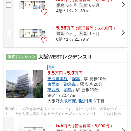
0ヶ月
0ヶ月
敷金
礼金
4階 / 1K / 21.89㎡
5.56
万
円
(管理費等：6,400円 )
0ヶ月
1ヶ月
敷金
礼金
6階 / 1K / 21.79㎡
大阪WESTレジデンスⅡ
賃貸 | マンション
敷0
5.5
5.9
万円～
万円
東海道本線
「
塚本
」駅 徒歩10分
東西線
「
御幣島
」駅 徒歩20分
東西線
「
加島
」駅 徒歩20分
築6年 / 22.47㎡
大阪府
大阪市淀川区
田川
３丁目
敷地内にごみ置き場があるマンションです。きれいな外装・内装がポイン
ト。こだわり派も満足できるデザイナーズマンションです。こちらは徒歩10
分に立地する物件です。大阪市淀川区の...
5.5
万
円
(管理費等：8,000円 )