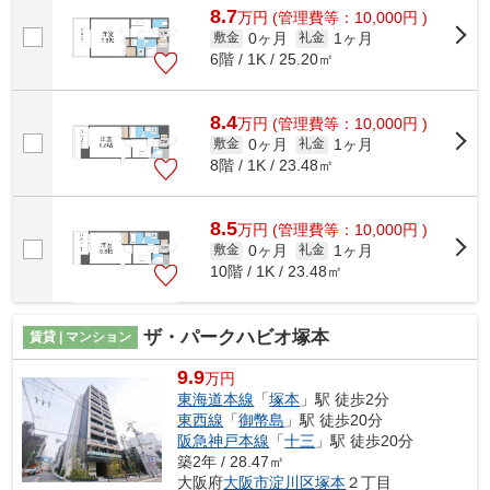
8.7
万
円
(管理費等：10,000円 )
0ヶ月
1ヶ月
敷金
礼金
6階 / 1K / 25.20㎡
8.4
万
円
(管理費等：10,000円 )
0ヶ月
1ヶ月
敷金
礼金
8階 / 1K / 23.48㎡
8.5
万
円
(管理費等：10,000円 )
0ヶ月
1ヶ月
敷金
礼金
10階 / 1K / 23.48㎡
ザ・パークハビオ塚本
賃貸 | マンション
9.9
万円
東海道本線
「
塚本
」駅 徒歩2分
東西線
「
御幣島
」駅 徒歩20分
阪急神戸本線
「
十三
」駅 徒歩20分
築2年 / 28.47㎡
大阪府
大阪市淀川区
塚本
２丁目