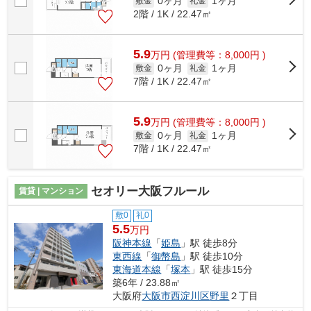
0ヶ月
1ヶ月
敷金
礼金
2階 / 1K / 22.47㎡
5.9
万
円
(管理費等：8,000円 )
0ヶ月
1ヶ月
敷金
礼金
7階 / 1K / 22.47㎡
5.9
万
円
(管理費等：8,000円 )
0ヶ月
1ヶ月
敷金
礼金
7階 / 1K / 22.47㎡
セオリー大阪フルール
賃貸 | マンション
敷0
礼0
5.5
万円
阪神本線
「
姫島
」駅 徒歩8分
東西線
「
御幣島
」駅 徒歩10分
東海道本線
「
塚本
」駅 徒歩15分
築6年 / 23.88㎡
大阪府
大阪市西淀川区
野里
２丁目