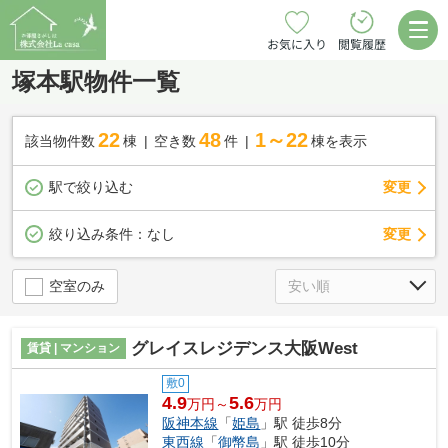
お気に入り
閲覧履歴
塚本駅物件一覧
22
48
1～22
該当物件数
棟
空き数
件
棟を表示
駅で絞り込む
変更
変更
絞り込み条件：
なし
空室のみ
グレイスレジデンス大阪West
賃貸 | マンション
敷0
4.9
5.6
万円～
万円
阪神本線
「
姫島
」駅 徒歩8分
東西線
「
御幣島
」駅 徒歩10分