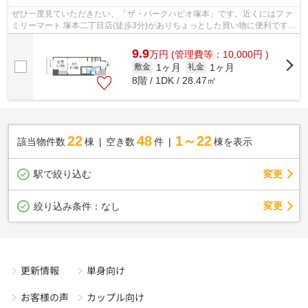
ぜひ一度見ていただきたい、「ザ・パークハビオ塚本」です。近くにはファ
ミリーマート 塚本二丁目店(徒歩3分)がありちょっとした買い物に便利です。
共用部にはエレベータ・敷地内ごみ...
9.9
万
円
(管理費等：10,000円 )
1ヶ月
1ヶ月
敷金
礼金
8階 / 1DK / 28.47㎡
22
48
1～22
該当物件数
棟
空き数
件
棟を表示
駅で絞り込む
変更
変更
絞り込み条件：
なし
更新情報
単身向け
お客様の声
カップル向け