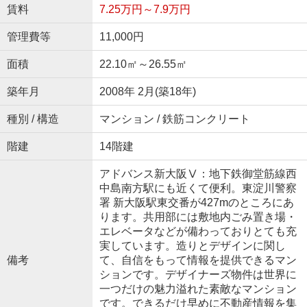
賃料
7.25万円～7.9万円
管理費等
11,000円
面積
22.10㎡～26.55㎡
築年月
2008年 2月(築18年)
種別 / 構造
マンション / 鉄筋コンクリート
階建
14階建
アドバンス新大阪Ⅴ：地下鉄御堂筋線西
中島南方駅にも近くて便利。東淀川警察
署 新大阪駅東交番が427mのところにあ
ります。共用部には敷地内ごみ置き場・
エレベータなどが備わっておりとても充
実しています。造りとデザインに関し
備考
て、自信をもって情報を提供できるマン
ションです。デザイナーズ物件は世界に
一つだけの魅力溢れた素敵なマンション
です。できるだけ早めに不動産情報を集