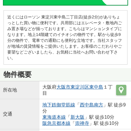
近くにはローソン 東淀川東中島二丁目店(徒歩2分)がありちょ
っとした買い物に便利です。共用部にはエレベータ・敷地内ご
み置き場などが揃っております。こちらはマンションタイプに
なります。地上14階建てのイチオシの物件です。駅から徒歩9
分の物件で、電車での通勤にも便利な立地です。当社スタッフ
が地域の賃貸情報をご提供いたします。お客様のこだわりやご
要望などございましたら、お気軽に当社へお問い合わせ下さ
い。
物件概要
大阪府
大阪市東淀川区
東中島
１丁
所在地
目
地下鉄御堂筋線
「
西中島南方
」駅 徒歩9
分
交通
東海道本線
「
新大阪
」駅 徒歩10分
阪急京都本線
「
崇禅寺
」駅 徒歩10分