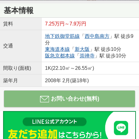
基本情報
賃料
7.25万円～7.9万円
地下鉄御堂筋線
「
西中島南方
」駅 徒歩9
分
交通
東海道本線
「
新大阪
」駅 徒歩10分
阪急京都本線
「
崇禅寺
」駅 徒歩10分
間取り(面積)
1K(22.10㎡～26.55㎡)
築年月
2008年 2月(築18年)
お問い合わせ(無料)