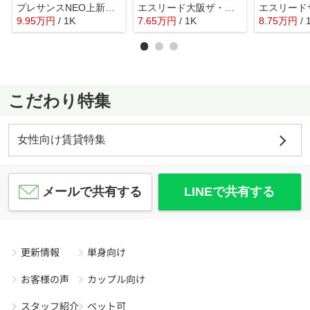
プレサンスNEO上新庄PRIMECRUIS
エスリード大阪ザ・ルクス
9.95
万
円
/ 1K
7.65
万
円
/ 1K
8.75
万
円
/ 
こだわり特集
女性向け賃貸特集
メールで共有する
LINEで共有する
更新情報
単身向け
お客様の声
カップル向け
スタッフ紹介
ペット可