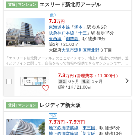
エスリード新北野アーデル
賃貸 | マンション
敷0
7.3
万円
東海道本線
「
塚本
」駅 徒歩5分
阪急神戸本線
「
十三
」駅 徒歩15分
東西線
「
御幣島
」駅 徒歩26分
築3年 / 21.00㎡
大阪府
大阪市淀川区
新北野
３丁目
「エスリード新北野アーデル」のここがイチオシ。地上10階建ての物件。造
りとデザインに関して、自信をもって情報を提供できるマンションです。こ
ちらは初期費用をカードでお支払いい...
7.3
万
円
(管理費等：11,000円 )
0ヶ月
1ヶ月
敷金
礼金
6階 / 1K / 21.00㎡
レジディア新大阪
賃貸 | マンション
礼0
7.3
7.9
万円～
万円
地下鉄御堂筋線
「
東三国
」駅 徒歩5分
地下鉄御堂筋線
「
新大阪
」駅 徒歩10分