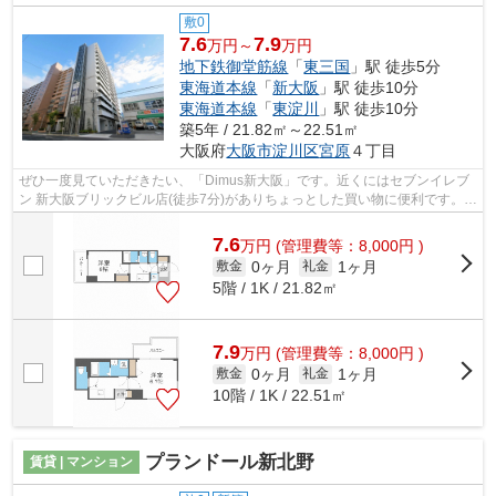
敷0
7.6
7.9
万円～
万円
地下鉄御堂筋線
「
東三国
」駅 徒歩5分
東海道本線
「
新大阪
」駅 徒歩10分
東海道本線
「
東淀川
」駅 徒歩10分
築5年 / 21.82㎡～22.51㎡
大阪府
大阪市淀川区
宮原
４丁目
ぜひ一度見ていただきたい、「Dimus新大阪」です。近くにはセブンイレブ
ン 新大阪ブリックビル店(徒歩7分)がありちょっとした買い物に便利です。共
用部には敷地内ごみ置き場・エレベー...
7.6
万
円
(管理費等：8,000円 )
0ヶ月
1ヶ月
敷金
礼金
5階 / 1K / 21.82㎡
7.9
万
円
(管理費等：8,000円 )
0ヶ月
1ヶ月
敷金
礼金
10階 / 1K / 22.51㎡
プランドール新北野
賃貸 | マンション