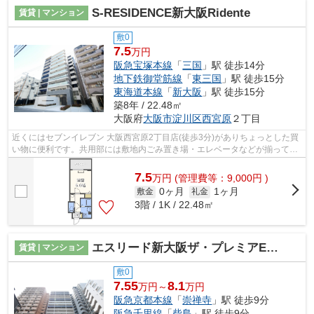
S-RESIDENCE新大阪Ridente
賃貸 | マンション
敷0
7.5
万円
阪急宝塚本線
「
三国
」駅 徒歩14分
地下鉄御堂筋線
「
東三国
」駅 徒歩15分
東海道本線
「
新大阪
」駅 徒歩15分
築8年 / 22.48㎡
大阪府
大阪市淀川区
西宮原
２丁目
近くにはセブンイレブン 大阪西宮原2丁目店(徒歩3分)がありちょっとした買
い物に便利です。共用部には敷地内ごみ置き場・エレベータなどが揃ってお
り、とても充実しています。地上10階...
7.5
万
円
(管理費等：9,000円 )
0ヶ月
1ヶ月
敷金
礼金
3階 / 1K / 22.48㎡
エスリード新大阪ザ・プレミアEAST
賃貸 | マンション
敷0
7.55
8.1
万円～
万円
阪急京都本線
「
崇禅寺
」駅 徒歩9分
阪急千里線
「
柴島
」駅 徒歩9分