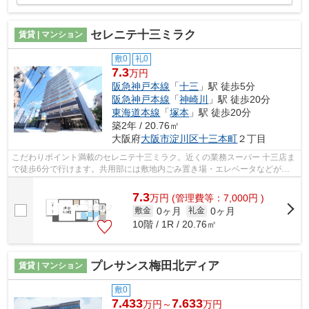
セレニテ十三ミラク
賃貸 | マンション
敷0
礼0
7.3
万円
阪急神戸本線
「
十三
」駅 徒歩5分
阪急神戸本線
「
神崎川
」駅 徒歩20分
東海道本線
「
塚本
」駅 徒歩20分
築2年 / 20.76㎡
大阪府
大阪市淀川区
十三本町
２丁目
こだわりポイント満載のセレニテ十三ミラク。近くの業務スーパー 十三店ま
で徒歩6分で行けます。共用部には敷地内ごみ置き場・エレベータなどが備
わっておりとても充実しています。こ...
7.3
万
円
(管理費等：7,000円 )
0ヶ月
0ヶ月
敷金
礼金
10階 / 1R / 20.76㎡
プレサンス梅田北ディア
賃貸 | マンション
敷0
7.433
7.633
万円～
万円