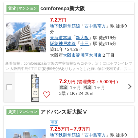
comforespa新大阪
賃貸 | マンション
7.2
万円
地下鉄御堂筋線
「
西中島南方
」駅 徒歩9
分
東海道本線
「
新大阪
」駅 徒歩19分
阪急神戸本線
「
十三
」駅 徒歩15分
築11年 / 24.26㎡
大阪府
大阪市淀川区
木川東
２丁目
新着情報：comforespa新大阪の空室情報ならコチラ。近くにはセブンイレブ
ン 大阪西中島6丁目店(徒歩6分)がありちょっとした買い物に便利です。共用
部にはエレベータ・敷地内ごみ置き場...
7.2
万
円
(管理費等：5,000円 )
1ヶ月
1ヶ月
敷金
礼金
3階 / 1K / 24.26㎡
アドバンス新大阪Ⅴ
賃貸 | マンション
敷0
7.25
7.9
万円～
万円
地下鉄御堂筋線
「
西中島南方
」駅 徒歩9