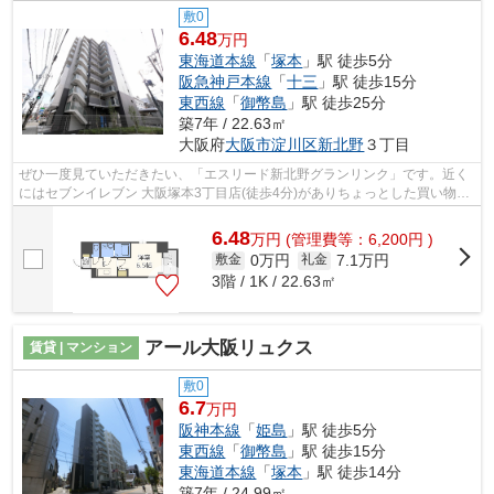
敷0
6.48
万円
東海道本線
「
塚本
」駅 徒歩5分
阪急神戸本線
「
十三
」駅 徒歩15分
東西線
「
御幣島
」駅 徒歩25分
築7年 / 22.63㎡
大阪府
大阪市淀川区
新北野
３丁目
ぜひ一度見ていただきたい、「エスリード新北野グランリンク」です。近く
にはセブンイレブン 大阪塚本3丁目店(徒歩4分)がありちょっとした買い物に
便利です。共用部には敷地内ごみ置き...
6.48
万
円
(管理費等：6,200円 )
0万円
7.1万円
敷金
礼金
3階 / 1K / 22.63㎡
アール大阪リュクス
賃貸 | マンション
敷0
6.7
万円
阪神本線
「
姫島
」駅 徒歩5分
東西線
「
御幣島
」駅 徒歩15分
東海道本線
「
塚本
」駅 徒歩14分
築7年 / 24.99㎡