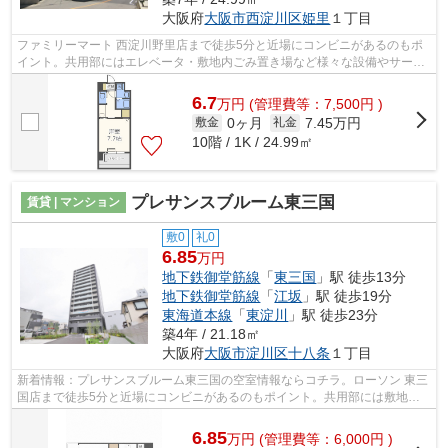
大阪府
大阪市西淀川区
姫里
１丁目
ファミリーマート 西淀川野里店まで徒歩5分と近場にコンビニがあるのもポ
イント。共用部にはエレベータ・敷地内ごみ置き場など様々な設備やサービ
スが揃っているので便利です。素敵な...
6.7
万
円
(管理費等：7,500円 )
0ヶ月
7.45万円
敷金
礼金
10階 / 1K / 24.99㎡
プレサンスブルーム東三国
賃貸 | マンション
敷0
礼0
6.85
万円
地下鉄御堂筋線
「
東三国
」駅 徒歩13分
地下鉄御堂筋線
「
江坂
」駅 徒歩19分
東海道本線
「
東淀川
」駅 徒歩23分
築4年 / 21.18㎡
大阪府
大阪市淀川区
十八条
１丁目
新着情報：プレサンスブルーム東三国の空室情報ならコチラ。ローソン 東三
国店まで徒歩5分と近場にコンビニがあるのもポイント。共用部には敷地内
ごみ置き場・エレベータなどが揃って...
6.85
万
円
(管理費等：6,000円 )