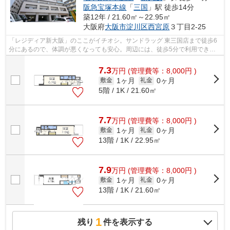
阪急宝塚本線
「
三国
」駅 徒歩14分
築12年 / 21.60㎡～22.95㎡
大阪府
大阪市淀川区
西宮原
３丁目2-25
「レジディア新大阪」のここがイチオシ。サンドラッグ 東三国店まで徒歩6
分にあるので、体調が悪くなっても安心。周辺には、徒歩5分で利用できる
駅があります。初期費用のカード決済が...
7.3
万
円
(管理費等：8,000円 )
1ヶ月
0ヶ月
敷金
礼金
5階 / 1K / 21.60㎡
7.7
万
円
(管理費等：8,000円 )
1ヶ月
0ヶ月
敷金
礼金
13階 / 1K / 22.95㎡
7.9
万
円
(管理費等：8,000円 )
1ヶ月
0ヶ月
敷金
礼金
13階 / 1K / 21.60㎡
1
残り
件を表示する