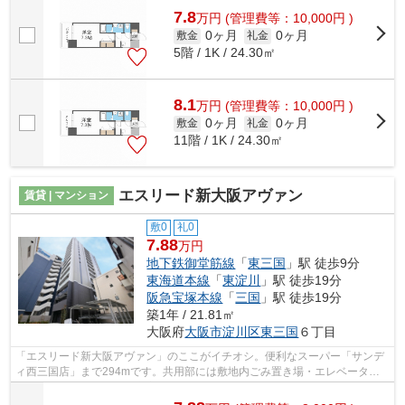
7.8
万
円
(管理費等：10,000円 )
0ヶ月
0ヶ月
敷金
礼金
5階 / 1K / 24.30㎡
8.1
万
円
(管理費等：10,000円 )
0ヶ月
0ヶ月
敷金
礼金
11階 / 1K / 24.30㎡
エスリード新大阪アヴァン
賃貸 | マンション
敷0
礼0
7.88
万円
地下鉄御堂筋線
「
東三国
」駅 徒歩9分
東海道本線
「
東淀川
」駅 徒歩19分
阪急宝塚本線
「
三国
」駅 徒歩19分
築1年 / 21.81㎡
大阪府
大阪市淀川区
東三国
６丁目
「エスリード新大阪アヴァン」のここがイチオシ。便利なスーパー「サンデ
ィ西三国店」まで294mです。共用部には敷地内ごみ置き場・エレベータな
どが揃っており、とても充実しています...