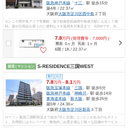
阪急神戸本線
「
十三
」駅 徒歩15分
築4年 / 22.37㎡
大阪府
大阪市淀川区
西中島
２丁目
セレニテ西中島アリア壱番館：地下鉄御堂筋線西中島南方駅にも近くて便
利。薬や日用品を買うのに便利なスギ薬局木川東店まで、429mです。共用
部には敷地内ごみ置き場・エレベータなど...
7.8
万
円
(管理費等：7,000円 )
0ヶ月
1ヶ月
敷金
礼金
6階 / 1K / 22.37㎡
S-RESIDENCE三国WEST
賃貸 | マンション
敷0
礼0
7.8
8.1
万円～
万円
阪急宝塚本線
「
三国
」駅 徒歩5分
阪急神戸本線
「
神崎川
」駅 徒歩14分
東海道本線
「
新大阪
」駅 徒歩25分
築5年 / 24.30㎡
大阪府
大阪市淀川区
新高
３丁目
ローソン 阪急三国駅前店まで徒歩7分と近場にコンビニがあるのもポイン
ト。共用部にはエレベータ・敷地内ごみ置き場など様々な設備やサービスが
揃っているので便利です。楽に駅へ行き...