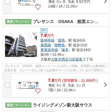
0ヶ月
8.52万円
敷金
礼金
14階 / 1K / 21.09㎡
プレサンス OSAKA 姫里エンファシス
賃貸 | マンション
敷0
7.8
万円
阪神本線
「
姫島
」駅 徒歩5分
東西線
「
御幣島
」駅 徒歩10分
東海道本線
「
塚本
」駅 徒歩18分
築3年 / 22.96㎡
大阪府
大阪市西淀川区
姫里
２丁目
プレサンス OSAKA 姫里エンファシスの詳しい情報。共用部には敷地内ご
み置き場・エレベータなど様々な設備やサービスが揃っているので便利で
す。高層建築がお好きな方には10階建ての...
7.8
万
円
(管理費等：11,000円 )
0ヶ月
1ヶ月
敷金
礼金
7階 / 1K / 22.96㎡
ライジングメゾン新大阪サウス
賃貸 | マンション