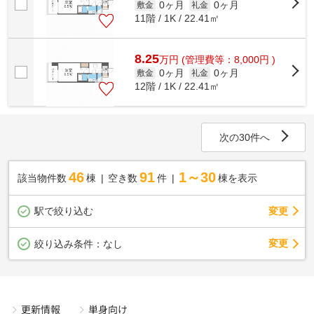
0ヶ月
0ヶ月
敷金
礼金
11階 / 1K / 22.41㎡
8.25
万
円
(管理費等：8,000円 )
0ヶ月
0ヶ月
敷金
礼金
12階 / 1K / 22.41㎡
次の30件へ
46
91
1～30
該当物件数
棟
空き数
件
棟を表示
駅で絞り込む
変更
変更
絞り込み条件：
なし
更新情報
単身向け