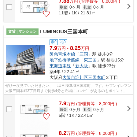
7.88
万
円
(管理費等：8,000円 )
0ヶ月
0ヶ月
敷金
礼金
11階 / 1K / 21.81㎡
LUMINOUS三国本町
賃貸 | マンション
敷0
礼0
7.9
8.25
万円～
万円
阪急宝塚本線
「
三国
」駅 徒歩8分
地下鉄御堂筋線
「
東三国
」駅 徒歩15分
東海道本線
「
新大阪
」駅 徒歩23分
築4年 / 22.41㎡
大阪府
大阪市淀川区
三国本町
３丁目
ぜひ一度見ていただきたい、「LUMINOUS三国本町」です。セブンイレブン
大阪三国本町3丁目店まで徒歩4分と近場にコンビニがあるのもポイント。共
用部にはエレベータ・敷地内ごみ置き場...
7.9
万
円
(管理費等：8,000円 )
0ヶ月
0ヶ月
敷金
礼金
5階 / 1K / 22.41㎡
8.2
万
円
(管理費等：8,000円 )