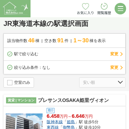
お気に入り
閲覧履歴
JR東海道本線の駅選択画面
46
91
1～30
該当物件数
棟
空き数
件
棟を表示
駅で絞り込む
変更
変更
絞り込み条件：
なし
空室のみ
プレサンスOSAKA姫里ヴィオン
賃貸 | マンション
敷0
6.458
6.646
万円～
万円
阪神本線
「
姫島
」駅 徒歩5分
東西線
「
御幣島
」駅 徒歩10分