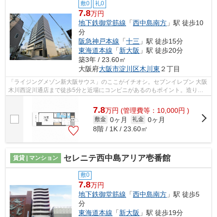
敷0
礼0
7.8
万円
地下鉄御堂筋線
「
西中島南方
」駅 徒歩10
分
阪急神戸本線
「
十三
」駅 徒歩15分
東海道本線
「
新大阪
」駅 徒歩20分
築3年 / 23.60㎡
大阪府
大阪市淀川区
木川東
２丁目
「ライジングメゾン新大阪サウス」のここがイチオシ。セブンイレブン 大阪
木川西淀川通店まで徒歩5分と近場にコンビニがあるのもポイント。造りと
デザインに関して、自信をもって情報...
7.8
万
円
(管理費等：10,000円 )
0ヶ月
0ヶ月
敷金
礼金
8階 / 1K / 23.60㎡
セレニテ西中島アリア壱番館
賃貸 | マンション
敷0
7.8
万円
地下鉄御堂筋線
「
西中島南方
」駅 徒歩5
分
東海道本線
「
新大阪
」駅 徒歩19分