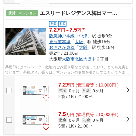
エスリードレジデンス梅田マークス
賃貸 | マンション
敷0
礼0
7.2
7.5
万円～
万円
阪急神戸本線
「
中津
」駅 徒歩9分
東海道本線
「
大阪
」駅 徒歩15分
おおさか東線
「
大阪
」駅 徒歩15分
築2年 / 21.00㎡
大阪府
大阪市北区
大淀中
２丁目
共用部にはエレベータ・敷地内ごみ置き場などが揃っており、とても充実し
ています。外観タイル張りは、マンションの個性を引き出すことができま
す。デザイナーズ物件なので、随所から...
7.2
万
円
(管理費等：10,000円 )
0ヶ月
0ヶ月
敷金
礼金
2階 / 1K / 21.00㎡
7.5
万
円
(管理費等：10,000円 )
0ヶ月
0ヶ月
敷金
礼金
5階 / 1K / 21.00㎡