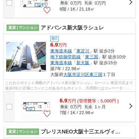
0万円
0万円
敷金
礼金
8階 / 1K / 21.18㎡
アドバンス新大阪ラシュレ
賃貸 | マンション
敷0
6.9
万円
東海道本線
「
東淀川
」駅 徒歩2分
地下鉄御堂筋線
「
東三国
」駅 徒歩10分
東海道本線
「
新大阪
」駅 徒歩15分
築7年 / 22.98㎡
大阪府
大阪市淀川区
東三国
１丁目
こだわりポイント満載のアドバンス新大阪ラシュレ。ローソン 東淀川店まで
徒歩3分と近場にコンビニがあるのもポイント。共用部にはエレベータ・敷
地内ごみ置き場などが揃っており、と...
6.9
万
円
(管理費等：5,000円 )
0万円
1ヶ月
敷金
礼金
7階 / 1K / 22.98㎡
プレリスNEO大阪十三エルヴィオン
賃貸 | マンション