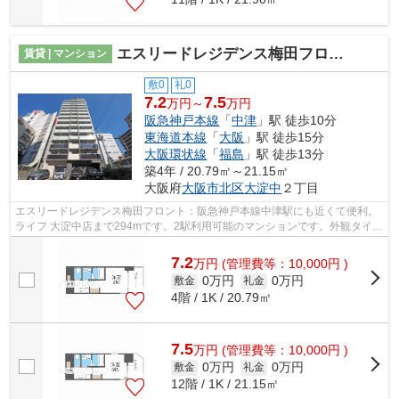
エスリードレジデンス梅田フロント
賃貸 | マンション
敷0
礼0
7.2
7.5
万円～
万円
阪急神戸本線
「
中津
」駅 徒歩10分
東海道本線
「
大阪
」駅 徒歩15分
大阪環状線
「
福島
」駅 徒歩13分
築4年 / 20.79㎡～21.15㎡
大阪府
大阪市北区
大淀中
２丁目
エスリードレジデンス梅田フロント：阪急神戸本線中津駅にも近くて便利。
ライフ 大淀中店まで294mです。2駅利用可能のマンションです。外観タイル
張りは、雨風の侵入を防ぎ骨組みを守...
7.2
万
円
(管理費等：10,000円 )
0万円
0万円
敷金
礼金
4階 / 1K / 20.79㎡
7.5
万
円
(管理費等：10,000円 )
0万円
0万円
敷金
礼金
12階 / 1K / 21.15㎡