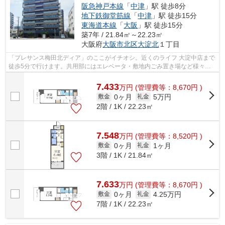
阪急神戸本線
「
中津
」駅 徒歩8分
地下鉄御堂筋線
「
中津
」駅 徒歩15分
東海道本線
「
大阪
」駅 徒歩15分
築7年 / 21.84㎡～22.23㎡
大阪府
大阪市北区
大淀北
１丁目
「プレサンス梅田北ディア」のここがイチオシ。近くのライフ 大淀中店まで
徒歩5分で行けます。共用部にはエレベータ・敷地内ごみ置き場など様々な
設備やサービスが揃っているので便利...
7.433
万
円
(管理費等：8,670円 )
0ヶ月
5万円
敷金
礼金
2階 / 1K / 22.23㎡
7.548
万
円
(管理費等：8,520円 )
0ヶ月
1ヶ月
敷金
礼金
3階 / 1K / 21.84㎡
7.633
万
円
(管理費等：8,670円 )
0ヶ月
4.25万円
敷金
礼金
7階 / 1K / 22.23㎡