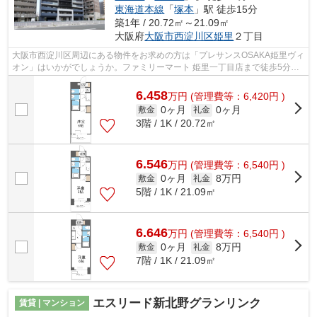
東海道本線
「
塚本
」駅 徒歩15分
築1年 / 20.72㎡～21.09㎡
大阪府
大阪市西淀川区
姫里
２丁目
大阪市西淀川区周辺にある物件をお求めの方は「プレサンスOSAKA姫里ヴィ
オン」はいかがでしょうか。ファミリーマート 姫里一丁目店まで徒歩5分と
近場にコンビニがあるのもポイント。共...
6.458
万
円
(管理費等：6,420円 )
0ヶ月
0ヶ月
敷金
礼金
3階 / 1K / 20.72㎡
6.546
万
円
(管理費等：6,540円 )
0ヶ月
8万円
敷金
礼金
5階 / 1K / 21.09㎡
6.646
万
円
(管理費等：6,540円 )
0ヶ月
8万円
敷金
礼金
7階 / 1K / 21.09㎡
エスリード新北野グランリンク
賃貸 | マンション