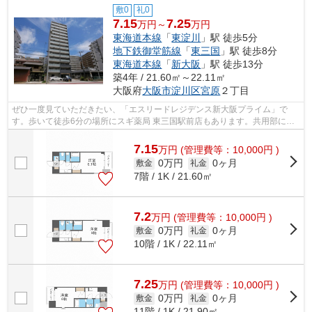
敷0
礼0
7.15
7.25
万円～
万円
東海道本線
「
東淀川
」駅 徒歩5分
地下鉄御堂筋線
「
東三国
」駅 徒歩8分
東海道本線
「
新大阪
」駅 徒歩13分
築4年 / 21.60㎡～22.11㎡
大阪府
大阪市淀川区
宮原
２丁目
ぜひ一度見ていただきたい、「エスリードレジデンス新大阪プライム」で
す。歩いて徒歩6分の場所にスギ薬局 東三国駅前店もあります。共用部には
敷地内ごみ置き場・エレベータなどが揃...
7.15
万
円
(管理費等：10,000円 )
0万円
0ヶ月
敷金
礼金
7階 / 1K / 21.60㎡
7.2
万
円
(管理費等：10,000円 )
0万円
0ヶ月
敷金
礼金
10階 / 1K / 22.11㎡
7.25
万
円
(管理費等：10,000円 )
0万円
0ヶ月
敷金
礼金
11階 / 1K / 21.90㎡