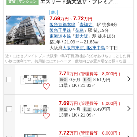
エスリード新大阪ザ・プレミアWEST
賃貸 | マンション
敷0
7.69
7.72
万円～
万円
阪急京都本線
「
崇禅寺
」駅 徒歩9分
阪急千里線
「
柴島
」駅 徒歩9分
東海道本線
「
新大阪
」駅 徒歩10分
築1年 / 21.09㎡～21.83㎡
大阪府
大阪市東淀川区
東中島
２丁目
近くにはセブンイレブン 大阪東中島3丁目店(徒歩3分)がありちょっとした買
い物に便利です。共用部にはエレベータ・敷地内ごみ置き場など様々な設備
やサービスが揃っているので便利です...
7.71
万
円
(管理費等：8,000円 )
0ヶ月
8.51万円
敷金
礼金
11階 / 1K / 21.83㎡
7.69
万
円
(管理費等：8,000円 )
0ヶ月
8.49万円
敷金
礼金
13階 / 1K / 21.09㎡
7.72
万
円
(管理費等：8,000円 )