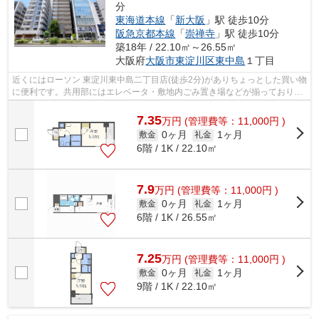
分
東海道本線
「
新大阪
」駅 徒歩10分
阪急京都本線
「
崇禅寺
」駅 徒歩10分
築18年 / 22.10㎡～26.55㎡
大阪府
大阪市東淀川区
東中島
１丁目
近くにはローソン 東淀川東中島二丁目店(徒歩2分)がありちょっとした買い物
に便利です。共用部にはエレベータ・敷地内ごみ置き場などが揃っておりま
す。こちらはマンションタイプにな...
7.35
万
円
(管理費等：11,000円 )
0ヶ月
1ヶ月
敷金
礼金
6階 / 1K / 22.10㎡
7.9
万
円
(管理費等：11,000円 )
0ヶ月
1ヶ月
敷金
礼金
6階 / 1K / 26.55㎡
7.25
万
円
(管理費等：11,000円 )
0ヶ月
1ヶ月
敷金
礼金
9階 / 1K / 22.10㎡