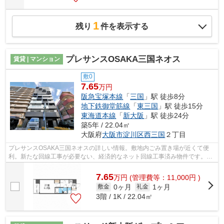
1
残り
件を表示する
プレサンスOSAKA三国ネオス
賃貸 | マンション
敷0
7.65
万円
阪急宝塚本線
「
三国
」駅 徒歩8分
地下鉄御堂筋線
「
東三国
」駅 徒歩15分
東海道本線
「
新大阪
」駅 徒歩24分
築5年 / 22.04㎡
大阪府
大阪市淀川区
西三国
２丁目
プレサンスOSAKA三国ネオスの詳しい情報。敷地内ごみ置き場が近くて便
利。新たな回線工事が必要ない、経済的なネット回線工事済み物件です。幅
広い層に好評な、駅から徒歩8分に立地す...
7.65
万
円
(管理費等：11,000円 )
0ヶ月
1ヶ月
敷金
礼金
3階 / 1K / 22.04㎡