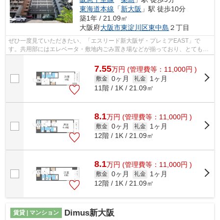
東海道本線
「
新大阪
」駅 徒歩10分
築1年 / 21.09㎡
大阪府
大阪市東淀川区
東中島
２丁目
ぜひ一度見ていただきたい、「エスリード新大阪ザ・プレミアEAST」で
す。共用部にはエレベータ・敷地内ごみ置き場などが揃っており、とても充
実しています。デザイナーズ物件は独創的...
7.55
万
円
(管理費等：11,000円 )
0ヶ月
1ヶ月
敷金
礼金
11階 / 1K / 21.09㎡
8.1
万
円
(管理費等：11,000円 )
0ヶ月
1ヶ月
敷金
礼金
12階 / 1K / 21.09㎡
8.1
万
円
(管理費等：11,000円 )
0ヶ月
1ヶ月
敷金
礼金
12階 / 1K / 21.09㎡
Dimus新大阪
賃貸 | マンション