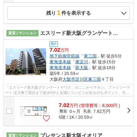
1
残り
件を表示する
エスリード新大阪グランゲートサウス
賃貸 | マンション
敷0
7.02
万円
地下鉄御堂筋線
「
東三国
」駅 徒歩5分
東海道本線
「
東淀川
」駅 徒歩15分
東海道本線
「
新大阪
」駅 徒歩18分
築5年 / 20.59㎡
大阪府
大阪市淀川区
東三国
４丁目
「エスリード新大阪グランゲートサウス」のここがイチオシ。ファミリーマ
ート 淀川東三国店まで徒歩5分と近場にコンビニがあるのもポイント。共用
部にはエレベータ・敷地内ごみ置き場...
7.02
万
円
(管理費等：8,000円 )
0ヶ月
7.82万円
敷金
礼金
5階 / 1K / 20.59㎡
プレサンス新大阪イオリア
賃貸 | マンション