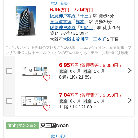
敷0
新築
6.95
7.04
万円～
万円
阪急神戸本線
「
十三
」駅 徒歩5分
東海道本線
「
塚本
」駅 徒歩20分
阪急神戸本線
「
神崎川
」駅 徒歩20分
築1年未満 / 21.89㎡
大阪府
大阪市淀川区
十三本町
２丁目
こだわりポイント満載のプレリスNEO大阪十三エルヴィオン。新着情報：プ
レリスNEO大阪十三エルヴィオンの空室情報ならコチラ。共用部には敷地内
ごみ置き場・エレベータなどが揃ってお...
6.95
万
円
(管理費等：6,350円 )
0ヶ月
1ヶ月
敷金
礼金
8階 / 1K / 21.89㎡
7.04
万
円
(管理費等：6,350円 )
0ヶ月
1ヶ月
敷金
礼金
11階 / 1K / 21.89㎡
東三国Noah
賃貸 | マンション
敷0
礼0