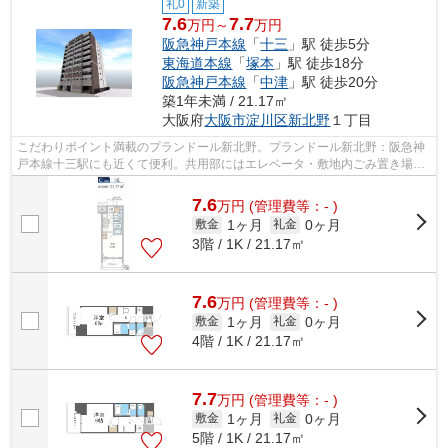
礼0
新築
7.6
7.7
万円～
万円
阪急神戸本線
「
十三
」駅 徒歩5分
東海道本線
「
塚本
」駅 徒歩18分
阪急神戸本線
「
中津
」駅 徒歩20分
築1年未満 / 21.17㎡
大阪府
大阪市淀川区
新北野
１丁目
こだわりポイント満載のプランドール新北野。プランドール新北野：阪急神
戸本線十三駅にも近くて便利。共用部にはエレベータ・敷地内ごみ置き場な
どが揃っており、とても充実していま...
7.6
万
円
(管理費等：- )
1ヶ月
0ヶ月
敷金
礼金
3階 / 1K / 21.17㎡
7.6
万
円
(管理費等：- )
1ヶ月
0ヶ月
敷金
礼金
4階 / 1K / 21.17㎡
7.7
万
円
(管理費等：- )
1ヶ月
0ヶ月
敷金
礼金
5階 / 1K / 21.17㎡