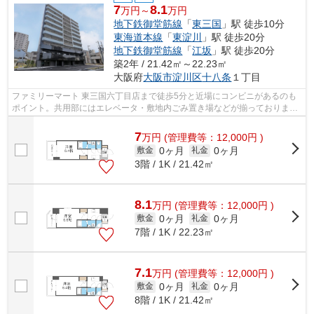
7
8.1
万円～
万円
地下鉄御堂筋線
「
東三国
」駅 徒歩10分
東海道本線
「
東淀川
」駅 徒歩20分
地下鉄御堂筋線
「
江坂
」駅 徒歩20分
築2年 / 21.42㎡～22.23㎡
大阪府
大阪市淀川区
十八条
１丁目
ファミリーマート 東三国六丁目店まで徒歩5分と近場にコンビニがあるのも
ポイント。共用部にはエレベータ・敷地内ごみ置き場などが揃っておりま
す。初期費用をカードでお支払いいただ...
7
万
円
(管理費等：12,000円 )
0ヶ月
0ヶ月
敷金
礼金
3階 / 1K / 21.42㎡
8.1
万
円
(管理費等：12,000円 )
0ヶ月
0ヶ月
敷金
礼金
7階 / 1K / 22.23㎡
7.1
万
円
(管理費等：12,000円 )
0ヶ月
0ヶ月
敷金
礼金
8階 / 1K / 21.42㎡