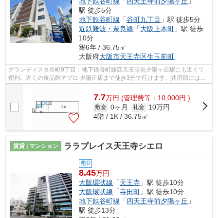
地下鉄谷町線
「
四天王寺前夕陽ヶ丘
」
駅 徒歩5分
地下鉄谷町線
「
谷町九丁目
」駅 徒歩5分
近鉄難波・奈良線
「
大阪上本町
」駅 徒歩
10分
築6年 / 36.75㎡
大阪府
大阪市天王寺区
生玉前町
グランディスタ谷町9丁目：地下鉄谷町線四天王寺前夕陽ヶ丘駅にも近くて
便利。近くの食品館アプロ 夕陽丘店まで徒歩3分で行けます。共用部にはエ
レベータ・敷地内ごみ置き場などが揃っ...
7.7
万
円
(管理費等：10,000円 )
0ヶ月
10万円
敷金
礼金
4階 / 1K / 36.75㎡
ララプレイス天王寺シエロ
賃貸 | マンション
敷0
8.45
万円
大阪環状線
「
天王寺
」駅 徒歩10分
大阪環状線
「
寺田町
」駅 徒歩10分
地下鉄谷町線
「
四天王寺前夕陽ヶ丘
」
駅 徒歩13分