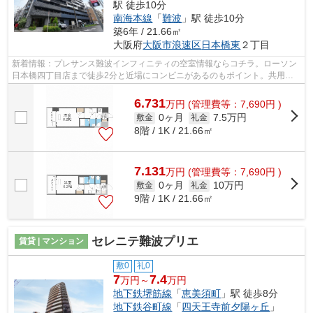
駅 徒歩10分
南海本線
「
難波
」駅 徒歩10分
築6年 / 21.66㎡
大阪府
大阪市浪速区
日本橋東
２丁目
新着情報：プレサンス難波インフィニティの空室情報ならコチラ。ローソン
日本橋四丁目店まで徒歩2分と近場にコンビニがあるのもポイント。共用部
にはエレベータ・敷地内ごみ置き場な...
6.731
万
円
(管理費等：7,690円 )
0ヶ月
7.5万円
敷金
礼金
8階 / 1K / 21.66㎡
7.131
万
円
(管理費等：7,690円 )
0ヶ月
10万円
敷金
礼金
9階 / 1K / 21.66㎡
セレニテ難波プリエ
賃貸 | マンション
敷0
礼0
7
7.4
万円～
万円
地下鉄堺筋線
「
恵美須町
」駅 徒歩8分
地下鉄谷町線
「
四天王寺前夕陽ヶ丘
」