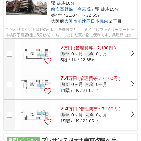
駅 徒歩10分
南海高野線
「
今宮戎
」駅 徒歩15分
築4年 / 21.87㎡～22.65㎡
大阪府
大阪市浪速区
日本橋東
２丁目
こだわりポイント満載のセレニテ難波プリエ。近くにはファミリーマート 日
本橋四丁目店(徒歩5分)がありちょっとした買い物に便利です。共用部には敷
地内ごみ置き場・エレベータなどが...
7
万
円
(管理費等：7,100円 )
0ヶ月
0ヶ月
敷金
礼金
5階 / 1K / 22.65㎡
7.4
万
円
(管理費等：7,100円 )
0ヶ月
0ヶ月
敷金
礼金
11階 / 1K / 21.87㎡
7.4
万
円
(管理費等：7,100円 )
0ヶ月
0ヶ月
敷金
礼金
15階 / 1K / 22.65㎡
プレサンス四天王寺前夕陽ヶ丘 凛宮
賃貸 | マンション