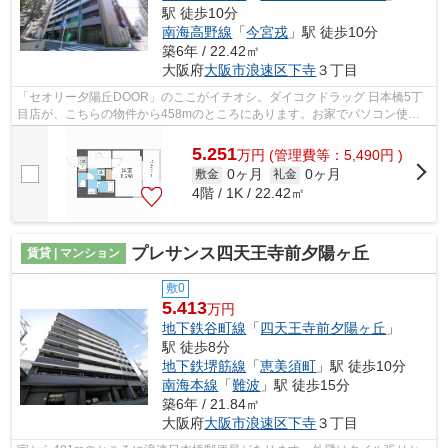
駅 徒歩10分
南海高野線
「
今宮戎
」駅 徒歩10分
築6年 / 22.42㎡
大阪府
大阪市浪速区
下寺
３丁目
「セオリー夕陽丘DOOR」のここがイチオシ。ダイコクドラッグ 日本橋5丁
目店が、こちらの物件から458mのところにあります。お家でパソコン使い
たい方にオススメ、ネット回線工事済み物...
5.251
万
円
(管理費等：5,490円 )
0ヶ月
0ヶ月
敷金
礼金
4階 / 1K / 22.42㎡
プレサンス四天王寺前夕陽ヶ丘
賃貸 | マンション
敷0
5.413
万円
地下鉄谷町線
「
四天王寺前夕陽ヶ丘
」
駅 徒歩8分
地下鉄堺筋線
「
恵美須町
」駅 徒歩10分
南海本線
「
難波
」駅 徒歩15分
築6年 / 21.84㎡
大阪府
大阪市浪速区
下寺
３丁目