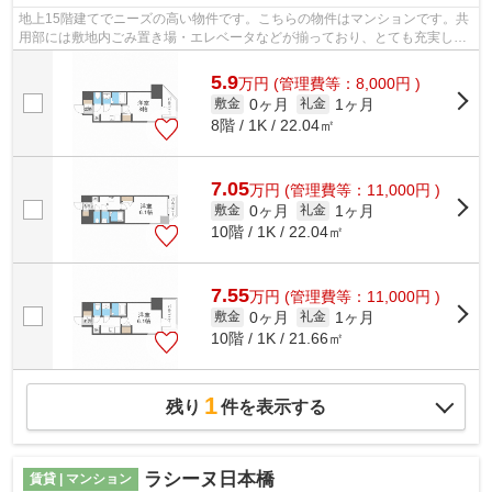
地上15階建てでニーズの高い物件です。こちらの物件はマンションです。共
用部には敷地内ごみ置き場・エレベータなどが揃っており、とても充実して
います。ネット回線がある物件です。...
5.9
万
円
(管理費等：8,000円 )
0ヶ月
1ヶ月
敷金
礼金
8階 / 1K / 22.04㎡
7.05
万
円
(管理費等：11,000円 )
0ヶ月
1ヶ月
敷金
礼金
10階 / 1K / 22.04㎡
7.55
万
円
(管理費等：11,000円 )
0ヶ月
1ヶ月
敷金
礼金
10階 / 1K / 21.66㎡
1
残り
件を表示する
ラシーヌ日本橋
賃貸 | マンション