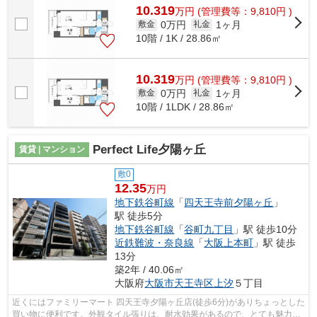
10.319
万
円
(管理費等：9,810円 )
0万円
1ヶ月
敷金
礼金
10階 / 1K / 28.86㎡
10.319
万
円
(管理費等：9,810円 )
0万円
1ヶ月
敷金
礼金
10階 / 1LDK / 28.86㎡
Perfect Life夕陽ヶ丘
賃貸 | マンション
敷0
12.35
万円
地下鉄谷町線
「
四天王寺前夕陽ヶ丘
」
駅 徒歩5分
地下鉄谷町線
「
谷町九丁目
」駅 徒歩10分
近鉄難波・奈良線
「
大阪上本町
」駅 徒歩
13分
築2年 / 40.06㎡
大阪府
大阪市天王寺区
上汐
５丁目
近くにはファミリーマート 四天王寺夕陽ヶ丘店(徒歩6分)がありちょっとした
買い物に便利です。外観タイル張りは、耐水効果があるので、とても魅力的