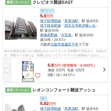
クレビオス難波EAST
賃貸 | マンション
敷0
礼0
5.8
万円
地下鉄堺筋線
「
恵美須町
」駅 徒歩5分
地下鉄谷町線
「
四天王寺前夕陽ヶ丘
」
駅 徒歩10分
南海高野線
「
今宮戎
」駅 徒歩10分
築10年 / 24.57㎡
大阪府
大阪市浪速区
下寺
３丁目
薬や日用品を買うのに便利なダイコクドラッグ 日本橋5丁目店まで、413mで
す。外観タイル張りは、長期にわたってメンテナンスが必要ありません。入
居の当日からインターネットが使えま...
5.8
万
円
(管理費等：8,000円 )
0万円
0万円
敷金
礼金
6階 / 1K / 24.57㎡
レオンコンフォート難波アッシュ
賃貸 | マンション
敷0
5.82
万円
地下鉄堺筋線
「
恵美須町
」駅 徒歩4分