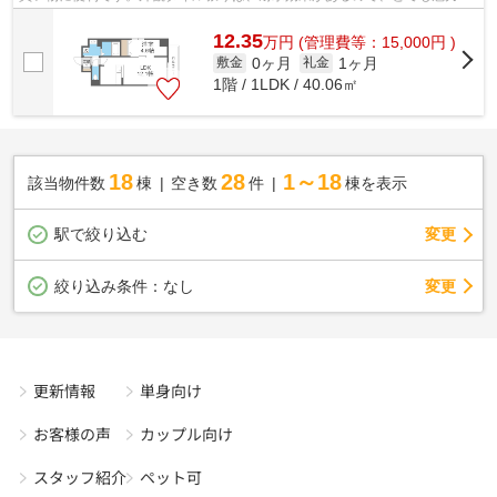
です。地上10階建ての物件。こちら...
12.35
万
円
(管理費等：15,000円 )
0ヶ月
1ヶ月
敷金
礼金
1階 / 1LDK / 40.06㎡
18
28
1～18
該当物件数
棟
空き数
件
棟を表示
駅で絞り込む
変更
変更
絞り込み条件：
なし
更新情報
単身向け
お客様の声
カップル向け
スタッフ紹介
ペット可