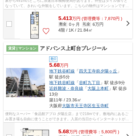
家から491mのところに浪速日本橋郵便局があります。外壁はタイル張りと
なっていて、きれいな外観をしています。こちらの物件はマンションです。
ご利用可能な駅が2つあり、行き先に応じ...
5.413
万
円
(管理費等：7,870円 )
0ヶ月
6万円
敷金
礼金
4階 / 1K / 21.84㎡
アドバンス上町台プレジール
賃貸 | マンション
敷0
5.68
万円
地下鉄谷町線
「
四天王寺前夕陽ヶ丘
」
駅 徒歩5分
地下鉄谷町線
「
谷町九丁目
」駅 徒歩9分
近鉄難波・奈良線
「
大阪上本町
」駅 徒歩
13分
築11年 / 23.36㎡
大阪府
大阪市天王寺区
生玉寺町
便利なスーパー「食品館アプロ 夕陽丘店」まで218mです。敷地内にあるご
み置き場も自由に使うことができます。入居の当日からインターネットが使
えます。徒歩4分で駅にアクセス可能な...
5.68
万
円
(管理費等：5,800円 )