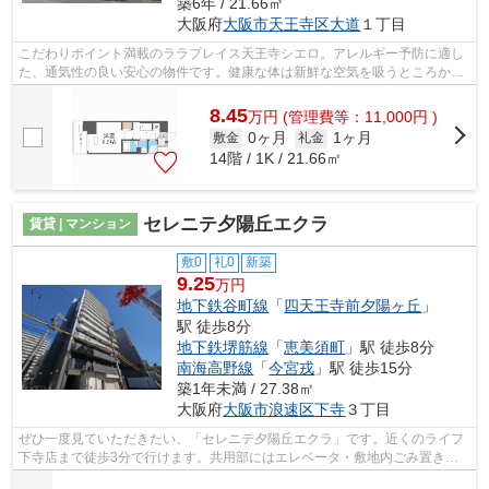
築6年 / 21.66㎡
大阪府
大阪市天王寺区
大道
１丁目
こだわりポイント満載のララプレイス天王寺シエロ。アレルギー予防に適し
た、通気性の良い安心の物件です。健康な体は新鮮な空気を吸うところか
ら。インターネット付きの物件です。駅...
8.45
万
円
(管理費等：11,000円 )
0ヶ月
1ヶ月
敷金
礼金
14階 / 1K / 21.66㎡
セレニテ夕陽丘エクラ
賃貸 | マンション
敷0
礼0
新築
9.25
万円
地下鉄谷町線
「
四天王寺前夕陽ヶ丘
」
駅 徒歩8分
地下鉄堺筋線
「
恵美須町
」駅 徒歩8分
南海高野線
「
今宮戎
」駅 徒歩15分
築1年未満 / 27.38㎡
大阪府
大阪市浪速区
下寺
３丁目
ぜひ一度見ていただきたい、「セレニテ夕陽丘エクラ」です。近くのライフ
下寺店まで徒歩3分で行けます。共用部にはエレベータ・敷地内ごみ置き場
などが備わっておりとても充実していま...