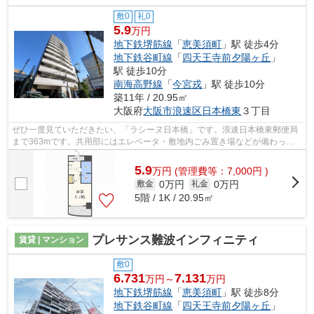
敷0
礼0
5.9
万円
地下鉄堺筋線
「
恵美須町
」駅 徒歩4分
地下鉄谷町線
「
四天王寺前夕陽ヶ丘
」
駅 徒歩10分
南海高野線
「
今宮戎
」駅 徒歩10分
築11年 / 20.95㎡
大阪府
大阪市浪速区
日本橋東
３丁目
ぜひ一度見ていただきたい、「ラシーヌ日本橋」です。浪速日本橋東郵便局
まで363mです。共用部にはエレベータ・敷地内ごみ置き場などが備わって
おりとても充実しています。地上13階建...
5.9
万
円
(管理費等：7,000円 )
0万円
0万円
敷金
礼金
5階 / 1K / 20.95㎡
プレサンス難波インフィニティ
賃貸 | マンション
敷0
6.731
7.131
万円～
万円
地下鉄堺筋線
「
恵美須町
」駅 徒歩8分
地下鉄谷町線
「
四天王寺前夕陽ヶ丘
」