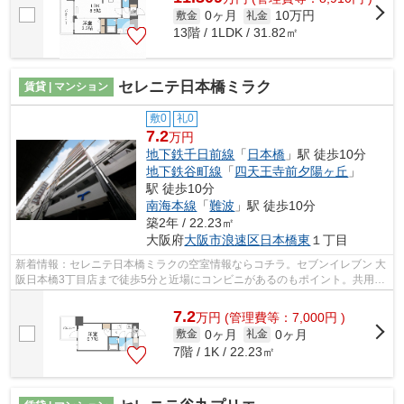
0ヶ月
10万円
敷金
礼金
13階 / 1LDK / 31.82㎡
セレニテ日本橋ミラク
賃貸 | マンション
敷0
礼0
7.2
万円
地下鉄千日前線
「
日本橋
」駅 徒歩10分
地下鉄谷町線
「
四天王寺前夕陽ヶ丘
」
駅 徒歩10分
南海本線
「
難波
」駅 徒歩10分
築2年 / 22.23㎡
大阪府
大阪市浪速区
日本橋東
１丁目
新着情報：セレニテ日本橋ミラクの空室情報ならコチラ。セブンイレブン 大
阪日本橋3丁目店まで徒歩5分と近場にコンビニがあるのもポイント。共用部
には敷地内ごみ置き場・エレベータな...
7.2
万
円
(管理費等：7,000円 )
0ヶ月
0ヶ月
敷金
礼金
7階 / 1K / 22.23㎡