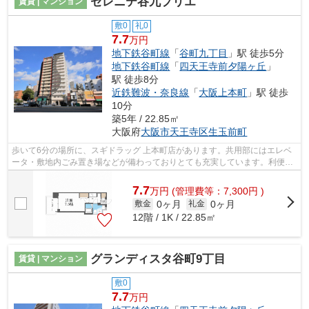
セレニテ谷九プリエ
賃貸 | マンション
敷0
礼0
7.7
万円
地下鉄谷町線
「
谷町九丁目
」駅 徒歩5分
地下鉄谷町線
「
四天王寺前夕陽ヶ丘
」
駅 徒歩8分
近鉄難波・奈良線
「
大阪上本町
」駅 徒歩
10分
築5年 / 22.85㎡
大阪府
大阪市天王寺区
生玉前町
歩いて6分の場所に、スギドラッグ 上本町店があります。共用部にはエレベ
ータ・敷地内ごみ置き場などが備わっておりとても充実しています。利便性
の高い設備も充実した、高ニーズな令...
7.7
万
円
(管理費等：7,300円 )
0ヶ月
0ヶ月
敷金
礼金
12階 / 1K / 22.85㎡
グランディスタ谷町9丁目
賃貸 | マンション
敷0
7.7
万円