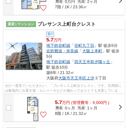
0万円
2ヶ月
敷金
礼金
7階 / 1K / 23.36㎡
プレサンス上町台クレスト
賃貸 | マンション
敷0
5.7
万円
地下鉄谷町線
「
谷町九丁目
」駅 徒歩5分
近鉄難波・奈良線
「
大阪上本町
」駅 徒歩
5分
地下鉄谷町線
「
四天王寺前夕陽ヶ丘
」
駅 徒歩10分
築8年 / 21.32㎡
大阪府
大阪市天王寺区
上汐
３丁目
ぜひ一度見ていただきたい、「プレサンス上町台クレスト」です。共用部に
は敷地内ごみ置き場・エレベータなどが備わっておりとても充実していま
す。高ニーズな駅近の物件で、徒歩5分で...
5.7
万
円
(管理費等：9,000円 )
0ヶ月
1ヶ月
敷金
礼金
8階 / 1K / 21.32㎡