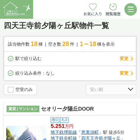
お気に入り
閲覧履歴
四天王寺前夕陽ヶ丘駅物件一覧
18
28
1～18
該当物件数
棟
空き数
件
棟を表示
駅で絞り込む
変更
変更
絞り込み条件：
なし
空室のみ
セオリー夕陽丘DOOR
賃貸 | マンション
敷0
礼0
5.251
万円
地下鉄堺筋線
「
恵美須町
」駅 徒歩5分
地下鉄谷町線
「
四天王寺前夕陽ヶ丘
」