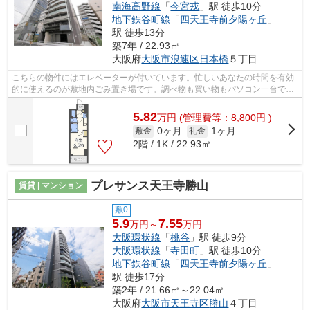
南海高野線
「
今宮戎
」駅 徒歩10分
地下鉄谷町線
「
四天王寺前夕陽ヶ丘
」
駅 徒歩13分
築7年 / 22.93㎡
大阪府
大阪市浪速区
日本橋
５丁目
こちらの物件にはエレベーターが付いています。忙しいあなたの時間を有効
的に使えるのが敷地内ごみ置き場です。調べ物も買い物もパソコン一台で。
インターネット有り物件で試してみて...
5.82
万
円
(管理費等：8,800円 )
0ヶ月
1ヶ月
敷金
礼金
2階 / 1K / 22.93㎡
プレサンス天王寺勝山
賃貸 | マンション
敷0
5.9
7.55
万円～
万円
大阪環状線
「
桃谷
」駅 徒歩9分
大阪環状線
「
寺田町
」駅 徒歩10分
地下鉄谷町線
「
四天王寺前夕陽ヶ丘
」
駅 徒歩17分
築2年 / 21.66㎡～22.04㎡
大阪府
大阪市天王寺区
勝山
４丁目