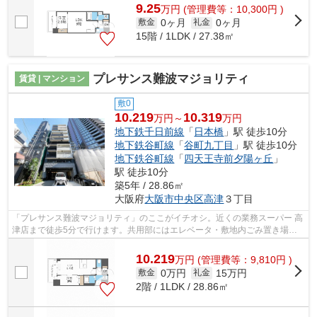
9.25
万
円
(管理費等：10,300円 )
0ヶ月
0ヶ月
敷金
礼金
15階 / 1LDK / 27.38㎡
プレサンス難波マジョリティ
賃貸 | マンション
敷0
10.219
10.319
万円～
万円
地下鉄千日前線
「
日本橋
」駅 徒歩10分
地下鉄谷町線
「
谷町九丁目
」駅 徒歩10分
地下鉄谷町線
「
四天王寺前夕陽ヶ丘
」
駅 徒歩10分
築5年 / 28.86㎡
大阪府
大阪市中央区
高津
３丁目
「プレサンス難波マジョリティ」のここがイチオシ。近くの業務スーパー 高
津店まで徒歩5分で行けます。共用部にはエレベータ・敷地内ごみ置き場な
どが備わっておりとても充実していま...
10.219
万
円
(管理費等：9,810円 )
0万円
15万円
敷金
礼金
2階 / 1LDK / 28.86㎡