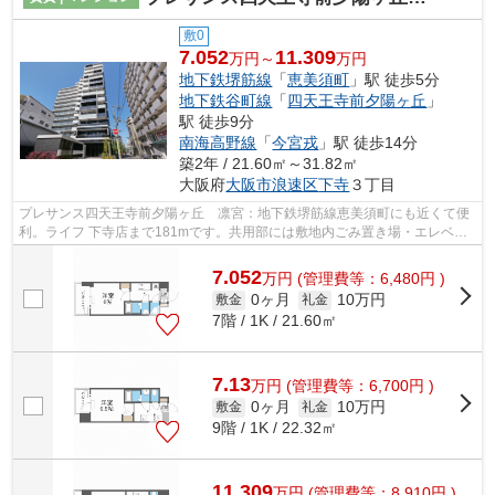
敷0
7.052
11.309
万円～
万円
地下鉄堺筋線
「
恵美須町
」駅 徒歩5分
地下鉄谷町線
「
四天王寺前夕陽ヶ丘
」
駅 徒歩9分
南海高野線
「
今宮戎
」駅 徒歩14分
築2年 / 21.60㎡～31.82㎡
大阪府
大阪市浪速区
下寺
３丁目
プレサンス四天王寺前夕陽ヶ丘 凛宮：地下鉄堺筋線恵美須町にも近くて便
利。ライフ 下寺店まで181mです。共用部には敷地内ごみ置き場・エレベー
タなどが揃っております。外観タイル張...
7.052
万
円
(管理費等：6,480円 )
0ヶ月
10万円
敷金
礼金
7階 / 1K / 21.60㎡
7.13
万
円
(管理費等：6,700円 )
0ヶ月
10万円
敷金
礼金
9階 / 1K / 22.32㎡
11.309
万
円
(管理費等：8,910円 )