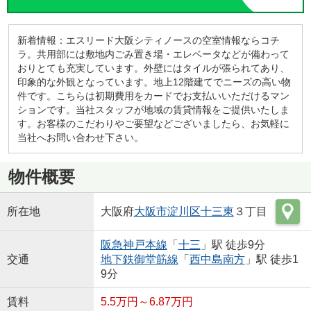
新着情報：エスリード大阪シティノースの空室情報ならコチ
ラ。共用部には敷地内ごみ置き場・エレベータなどが備わって
おりとても充実しています。外壁にはタイルが張られてあり、
印象的な外観となっています。地上12階建てでニーズの高い物
件です。こちらは初期費用をカードでお支払いいただけるマン
ションです。当社スタッフが地域の賃貸情報をご提供いたしま
す。お客様のこだわりやご要望などございましたら、お気軽に
当社へお問い合わせ下さい。
物件概要
所在地
大阪府
大阪市淀川区
十三東
３丁目
阪急神戸本線
「
十三
」駅 徒歩9分
交通
地下鉄御堂筋線
「
西中島南方
」駅 徒歩1
9分
賃料
5.5万円～6.87万円