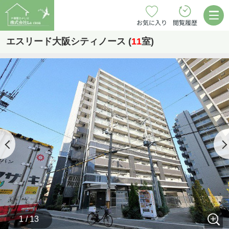
お気に入り
閲覧履歴
エスリード大阪シティノース (
11
室)
1 / 13