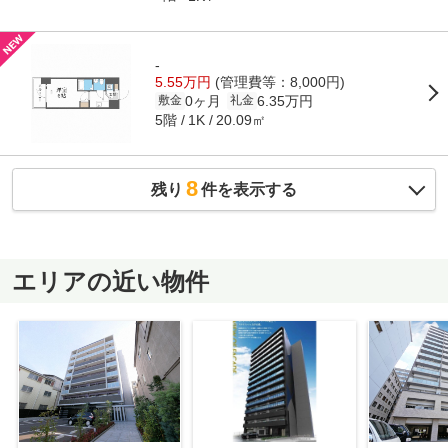
-
5.55万円
(管理費等：8,000円)
0ヶ月
6.35万円
敷金
礼金
5階
20.09㎡
1K
8
残り
件を表示する
エリアの近い物件