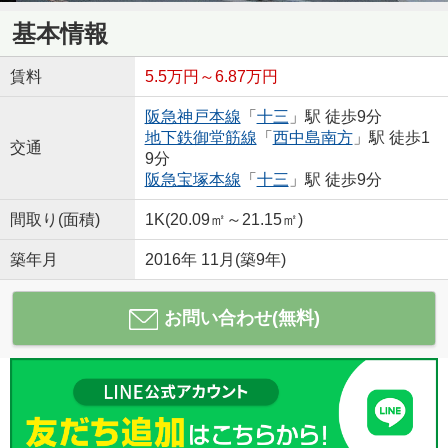
基本情報
賃料
5.5万円～6.87万円
阪急神戸本線
「
十三
」駅 徒歩9分
地下鉄御堂筋線
「
西中島南方
」駅 徒歩1
交通
9分
阪急宝塚本線
「
十三
」駅 徒歩9分
間取り(面積)
1K(20.09㎡～21.15㎡)
築年月
2016年 11月(築9年)
お問い合わせ(無料)