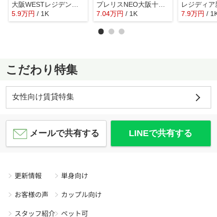
大阪WESTレジデンスⅡ
プレリスNEO大阪十三エルヴィオン
レジディア
5.9
万
円
/ 1K
7.04
万
円
/ 1K
7.9
万
円
/ 1
こだわり特集
女性向け賃貸特集
メールで共有する
LINEで共有する
更新情報
単身向け
お客様の声
カップル向け
スタッフ紹介
ペット可