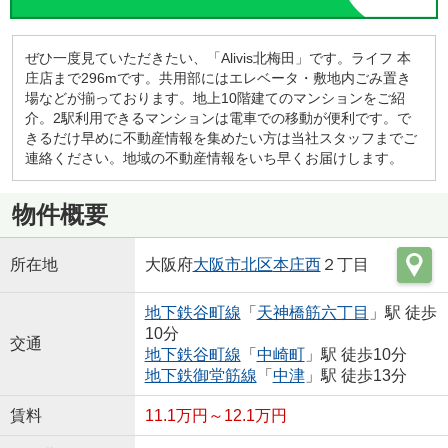
ぜひ一度見ていただきたい、「Alivis北梅田」です。ライフ 本
庄店まで296mです。共用部にはエレベータ・敷地内ごみ置き
場などが揃っております。地上10階建てのマンションをご紹
介。2駅利用できるマンションは電車での移動が便利です。で
きるだけ早めに不動産情報を集めたい方は当社スタッフまでご
連絡ください。地域の不動産情報をいち早くお届けします。
物件概要
所在地
大阪府
大阪市北区
本庄西
２丁目
地下鉄谷町線
「
天神橋筋六丁目
」駅 徒歩
10分
交通
地下鉄谷町線
「
中崎町
」駅 徒歩10分
地下鉄御堂筋線
「
中津
」駅 徒歩13分
賃料
11.1万円～12.1万円