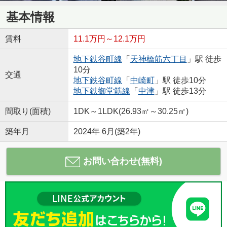
基本情報
賃料
11.1万円～12.1万円
地下鉄谷町線
「
天神橋筋六丁目
」駅 徒歩
10分
交通
地下鉄谷町線
「
中崎町
」駅 徒歩10分
地下鉄御堂筋線
「
中津
」駅 徒歩13分
間取り(面積)
1DK～1LDK(26.93㎡～30.25㎡)
築年月
2024年 6月(築2年)
お問い合わせ(無料)