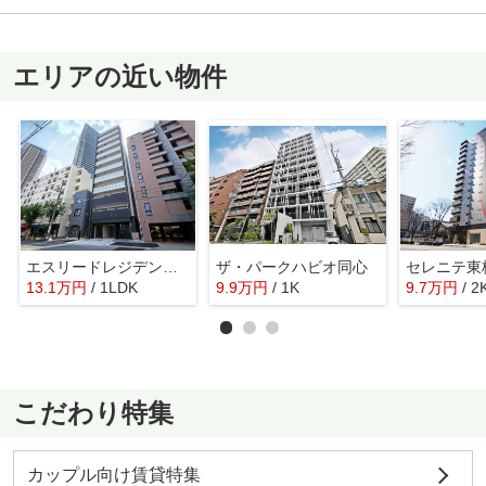
エリアの近い物件
エスリードレジデンス梅田クラスシティ
ザ・パークハビオ同心
セレニテ東
13.1
万
円
/ 1LDK
9.9
万
円
/ 1K
9.7
万
円
/ 2
こだわり特集
カップル向け賃貸特集