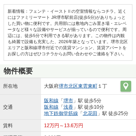
新着情報：フェンテ・イーストⅡの空室情報ならコチラ。近く
にはファミリーマート JR堺市駅前店(徒歩5分)がありちょっと
した買い物に便利です。共用部には敷地内ごみ置き場・エレベ
ータなど様々な設備やサービスが揃っているので便利です。周
辺には、徒歩5分で利用できる駅があります。この物件は内観
も綺麗で設備も充実した、2026年築となっています。堺市北区
エリアと阪和線堺市付近での賃貸マンション、賃貸アパートを
お探しの方はぜひコチラからお問い合わせやご連絡を下さい。
物件概要
所在地
大阪府
堺市北区
東雲東町
１丁
阪和線
「
堺市
」駅 徒歩5分
交通
阪和線
「
浅香
」駅 徒歩10分
地下鉄御堂筋線
「
北花田
」駅 徒歩25分
賃料
12万円～13.6万円