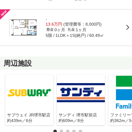
-
13.6万円
(管理費等：8,000円)
0ヶ月
1ヶ月
敷金
礼金
5階
1LDK＋1S(納戸)
60.49㎡
周辺施設
サブウェイ JR堺市駅店
サンディ 堺市駅前店
約439m／6分
約609m／8分
約362m／