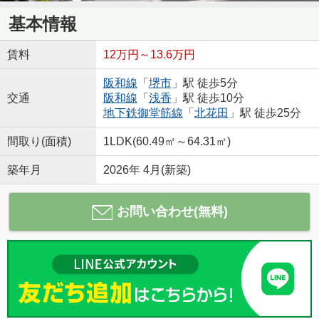
基本情報
賃料
12万円～13.6万円
阪和線
「
堺市
」駅 徒歩5分
交通
阪和線
「
浅香
」駅 徒歩10分
地下鉄御堂筋線
「
北花田
」駅 徒歩25分
間取り(面積)
1LDK(60.49㎡～64.31㎡)
築年月
2026年 4月(新築)
お問い合わせ(無料)