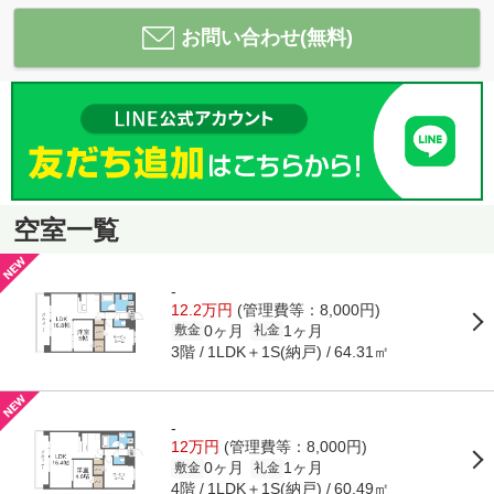
お問い合わせ(無料)
空室一覧
-
12.2万円
(管理費等：8,000円)
0ヶ月
1ヶ月
敷金
礼金
3階
1LDK＋1S(納戸)
64.31㎡
-
12万円
(管理費等：8,000円)
0ヶ月
1ヶ月
敷金
礼金
4階
1LDK＋1S(納戸)
60.49㎡