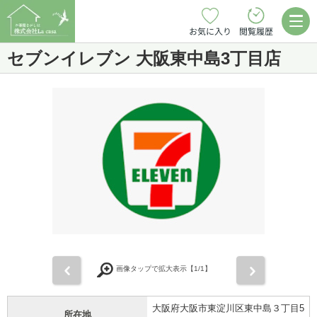
お気に入り
閲覧履歴
セブンイレブン 大阪東中島3丁目店
前
次
画像タップで拡大表示【
1
/1】
大阪府大阪市東淀川区東中島３丁目5
所在地