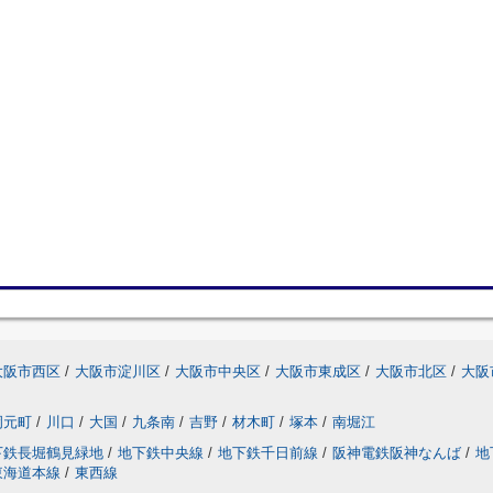
大阪市西区
/
大阪市淀川区
/
大阪市中央区
/
大阪市東成区
/
大阪市北区
/
大阪
岡元町
/
川口
/
大国
/
九条南
/
吉野
/
材木町
/
塚本
/
南堀江
下鉄長堀鶴見緑地
/
地下鉄中央線
/
地下鉄千日前線
/
阪神電鉄阪神なんば
/
地
東海道本線
/
東西線