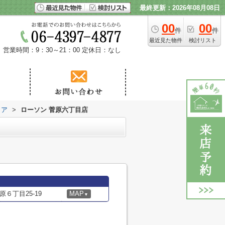
最終更新：2026年08月08日
00
00
件
件
最近見た物件
検討リスト
営業時間：9：30～21：00
定休日：なし
トア
>
ローソン 菅原六丁目店
６丁目25-19
MAP
▼